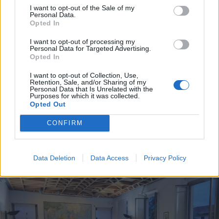
I want to opt-out of the Sale of my
Personal Data.
Opted In
I want to opt-out of processing my
Personal Data for Targeted Advertising.
Opted In
I want to opt-out of Collection, Use,
Retention, Sale, and/or Sharing of my
Personal Data that Is Unrelated with the
Purposes for which it was collected.
CERRO MAGGIORE
Opted Out
“Ognuno di noi può fare la
differenza”: serata contro la
CONFIRM
violenza sulle donne a Cerro
Maggiore
Data Deletion
Data Access
Privacy Policy