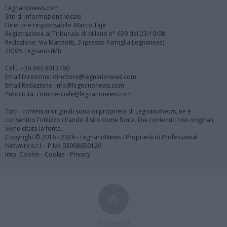
Legnanonews.com
Sito di informazione locale
Direttore responsabile: Marco Tajè
Registrazione al Tribunale di Milano n° 639 del 23/10/08
Redazione: Via Matteotti, 3 (presso Famiglia Legnanese)
20025 Legnano (MI)
Cell.: +39.393.9013760
Email Direzione: direttore@legnanonews.com
Email Redazione: info@legnanonews.com
Pubblicità: commerciale@legnanonews.com
Tutti i contenuti originali sono di proprietà di LegnanoNews, ne è
consentito l'utilizzo citando il sito come fonte. Dei contenuti non originali
viene citata la fonte.
Copyright © 2016 - 2026 - LegnanoNews - Proprietà di Professional
Network s.r.l. - P.Iva 03068650120
Imp. Cookie
-
Cookie
-
Privacy
TORNA SU