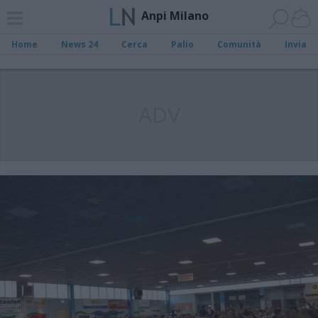
Anpi Milano
Home
News 24
Cerca
Palio
Comunità
Invia
ADV