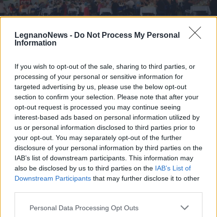
LegnanoNews -
Do Not Process My Personal
Information
ANPI LEGNANO
If you wish to opt-out of the sale, sharing to third parties, or
In 335 a Villa Cortese per la
processing of your personal or sensitive information for
“Pastasciutta Antifascista”, Anpi:
targeted advertising by us, please use the below opt-out
“La memoria non è retorica, ma
section to confirm your selection. Please note that after your
coscienza civile”
opt-out request is processed you may continue seeing
interest-based ads based on personal information utilized by
us or personal information disclosed to third parties prior to
La “Pastasciutta Antifascista” con Anpi nelle foto di
Antonio Pasquale Emanuele
your opt-out. You may separately opt-out of the further
disclosure of your personal information by third parties on the
IAB’s list of downstream participants. This information may
also be disclosed by us to third parties on the
IAB’s List of
Downstream Participants
that may further disclose it to other
third parties.
Personal Data Processing Opt Outs