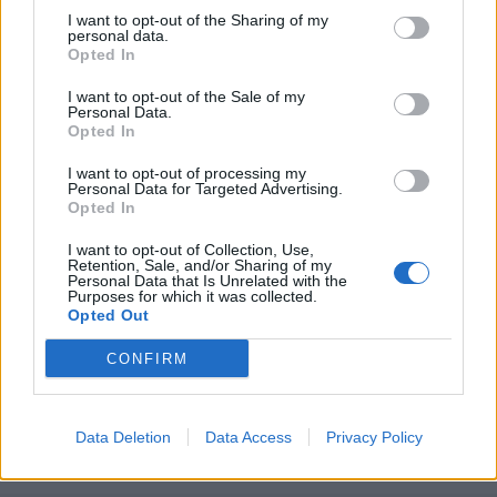
I want to opt-out of the Sharing of my
personal data.
Opted In
I want to opt-out of the Sale of my
Personal Data.
Opted In
I want to opt-out of processing my
Personal Data for Targeted Advertising.
Opted In
Vai al sito in modalità classica
I want to opt-out of Collection, Use,
Retention, Sale, and/or Sharing of my
Personal Data that Is Unrelated with the
Purposes for which it was collected.
Opted Out
CONFIRM
Registrati
Redazione
Invia notizia
Feed RSS
Facebook
Data Deletion
Data Access
Privacy Policy
Twitter
Instagram
Contatti
Pubblicità