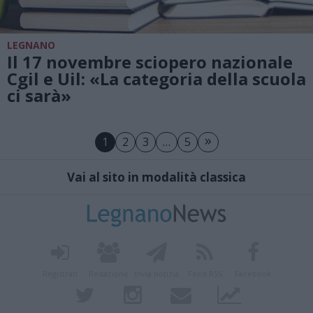
LEGNANO
Il 17 novembre sciopero nazionale
Cgil e Uil: «La categoria della scuola
ci sarà»
»
1
2
3
…
5
Vai al sito in modalità classica
Registrati
Redazione
Invia notizia
Feed RSS
Facebook