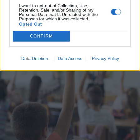
I want to opt-out of Collection, Use,
SCUOLA
Retention, Sale, and/or Sharing of my
Sindacati sul mondo della scuola:
Personal Data that Is Unrelated with the
Purposes for which it was collected.
“Continue penalizzazioni, ritardi
Opted Out
nei contratti e tagli al personale”
CONFIRM
Data Deletion
Data Access
Privacy Policy