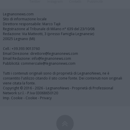
Twitter
Instagram
Contatti
Pubblicità
Legnanonews.com
Sito di informazione locale
Direttore responsabile: Marco Tajè
Registrazione al Tribunale di Milano n° 639 del 23/10/08
Redazione: Via Matteotti, 3 (presso Famiglia Legnanese)
20025 Legnano (MI)
Cell.: +39.393.9013760
Email Direzione: direttore@legnanonews.com
Email Redazione: info@legnanonews.com
Pubblicità: commerciale@legnanonews.com
Tutti i contenuti originali sono di proprietà di LegnanoNews, ne è
consentito l'utilizzo citando il sito come fonte. Dei contenuti non originali
viene citata la fonte.
Copyright © 2016 - 2026 - LegnanoNews - Proprietà di Professional
Network s.r.l. - P.Iva 03068650120
Imp. Cookie
-
Cookie
-
Privacy