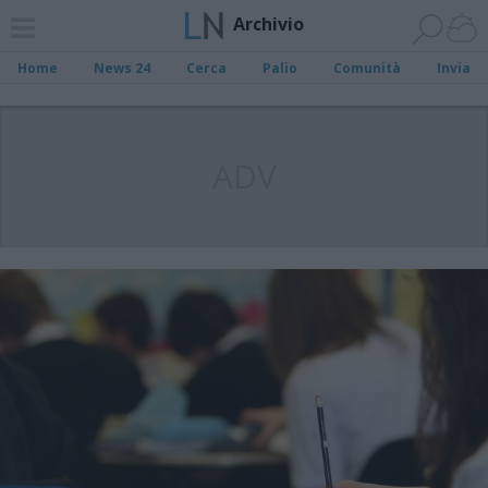
Archivio
Home
News 24
Cerca
Palio
Comunità
Invia
ADV