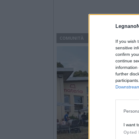
LegnanoN
COMUNITÀ
If you wish 
sensitive in
confirm you
continue se
information 
further disc
participants
Downstream 
Persona
I want t
Opted 