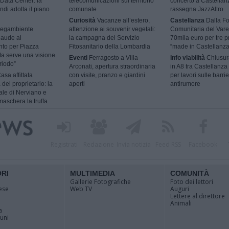
Data Center: la
telecomunicazioni sul territorio
concerto a Castellan
ndi adotta il piano
comunale
rassegna JazzAltro
Curiosità
Vacanze all’estero,
Castellanza
Dalla F
egambiente
attenzione ai souvenir vegetali:
Comunitaria del Vare
laude al
la campagna del Servizio
70mila euro per tre p
nto per Piazza
Fitosanitario della Lombardia
“made in Castellanza
a serve una visione
Eventi
Ferragosto a Villa
Info viabilità
Chiusur
riodo”
Arconati, apertura straordinaria
in A8 tra Castellanza
asa affittata
con visite, pranzo e giardini
per lavori sulle barri
 del proprietario: la
aperti
antirumore
ale di Nerviano e
aschera la truffa
Registrati
Redazione
Invia notizia
Feed RSS
Facebook
ORI
MULTIMEDIA
COMUNITÀ
Gallerie Fotografiche
Foto dei lettori
ese
Web TV
Auguri
Lettere al direttore
Animali
a
muni