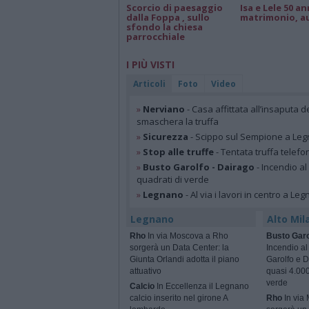
Scorcio di paesaggio
Isa e Lele 50 an
dalla Foppa , sullo
matrimonio, a
sfondo la chiesa
parrocchiale
I PIÙ VISTI
Articoli
Foto
Video
»
Nerviano
- Casa affittata all’insaputa d
smaschera la truffa
»
Sicurezza
- Scippo sul Sempione a Legn
»
Stop alle truffe
- Tentata truffa telefo
»
Busto Garolfo - Dairago
- Incendio al
quadrati di verde
»
Legnano
- Al via i lavori in centro a Le
Legnano
Alto Mil
Rho
In via Moscova a Rho
Busto Garo
sorgerà un Data Center: la
Incendio al
Giunta Orlandi adotta il piano
Garolfo e D
attuativo
quasi 4.000
verde
Calcio
In Eccellenza il Legnano
calcio inserito nel girone A
Rho
In via