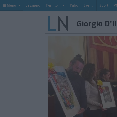
Menù
Legnano
Territori
Palio
Eventi
Sport
V
Giorgio D'I