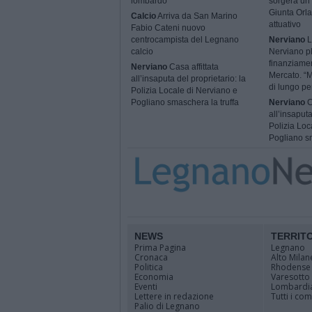
lombardo
sorgerà un 
Giunta Orla
Calcio
Arriva da San Marino
attuativo
Fabio Cateni nuovo
centrocampista del Legnano
Nerviano
L
calcio
Nerviano p
finanziame
Nerviano
Casa affittata
Mercato. “M
all’insaputa del proprietario: la
di lungo pe
Polizia Locale di Nerviano e
Pogliano smaschera la truffa
Nerviano
C
all’insaputa
Polizia Loc
Pogliano sm
NEWS
TERRIT
Prima Pagina
Legnano
Cronaca
Alto Milan
Politica
Rhodense
Economia
Varesotto
Eventi
Lombardi
Lettere in redazione
Tutti i co
Palio di Legnano