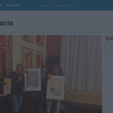
N
News24
Venerdi , 7 Agosto 2026
lario
SEG