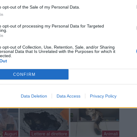
Ant
Gia
o opt-out of the Sale of my Personal Data.
Luig
In
Ric
ROS
to opt-out of processing my Personal Data for Targeted
ing.
Mari
In
o opt-out of Collection, Use, Retention, Sale, and/or Sharing
ersonal Data that Is Unrelated with the Purposes for which it
lected.
Out
a non va in ferie: ogni
a per te
CONFIRM
 Castronno propone un appuntamento diverso ogni sera, tra
rsazioni, laboratori creativi, sfide musicali e burraco
Data Deletion
Data Access
Privacy Policy
Auguri
Lettere al direttore
Animali