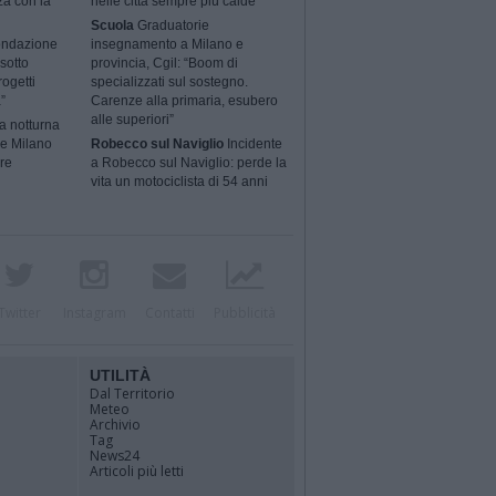
za con la
nelle città sempre più calde
Scuola
Graduatorie
ondazione
insegnamento a Milano e
sotto
provincia, Cgil: “Boom di
rogetti
specializzati sul sostegno.
”
Carenze alla primaria, esubero
alle superiori”
a notturna
 e Milano
Robecco sul Naviglio
Incidente
ere
a Robecco sul Naviglio: perde la
vita un motociclista di 54 anni
Twitter
Instagram
Contatti
Pubblicità
UTILITÀ
Dal Territorio
Meteo
Archivio
Tag
News24
Articoli più letti