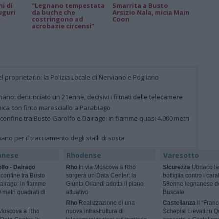
ni di
“Legnano tempestata
Smarrita a Busto
uguri
da buche che
Arsizio Nala, micia Main
costringono ad
Coon
acrobazie circensi”
el proprietario: la Polizia Locale di Nerviano e Pogliano
ano: denunciato un 21enne, decisivi i filmati delle telecamere
nica con finto maresciallo a Parabiago
 confine tra Busto Garolfo e Dairago: in fiamme quasi 4.000 metri
gnano per il tracciamento degli stalli di sosta
anese
Rhodense
Varesotto
lfo - Dairago
Rho
In via Moscova a Rho
Sicurezza
Ubriaco la
 confine tra Busto
sorgerà un Data Center: la
bottiglia contro i cara
airago: in fiamme
Giunta Orlandi adotta il piano
58enne legnanese d
 metri quadrati di
attuativo
Buscate
Rho
Realizzazione di una
Castellanza
Il “Fran
 Moscova a Rho
nuova infrastruttura di
Schepisi Elevation Qu