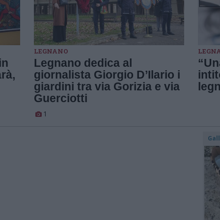
LEGNANO
LEGN
in
Legnano dedica al
“Un
rà,
giornalista Giorgio D’Ilario i
inti
giardini tra via Gorizia e via
legn
Guerciotti
1
Gal