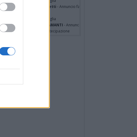
hony Napoli
- Annuncio famiglia
nfranco Schieroni Giacometti
- Annuncio famiglia
i Codini
- Annuncio famiglia
cardo Basile
- Annuncio famiglia
A MALINVERNO ved. TETTAMANTI
- Annuncio famiglia
a Panisi ved. Bianchi
- Partecipazione