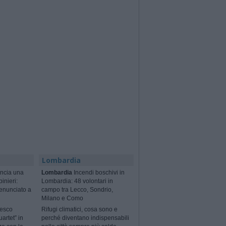
Lombardia
ncia una
Lombardia
Incendi boschivi in
binieri:
Lombardia: 48 volontari in
enunciato a
campo tra Lecco, Sondrio,
Milano e Como
cesco
Rifugi climatici, cosa sono e
artet” in
perché diventano indispensabili