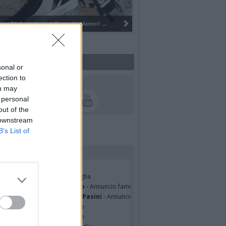
Pulizia del bosco del Rugareto a ...
sonal or
ection to
UICI SUI SOCIAL
ou may
 personal
out of the
 downstream
B’s List of
rdiamo i nostri cari
ian Jasik
- Annuncio famiglia
lle Mazzini
- Annuncio famiglia
sa Squicciarini ved. Greco
- Annuncio famiglia
mentina Martinenghi ved. Pasini
- Annuncio famiglia
cardo Basile
- Partecipazione
hony Napoli
- Partecipazione