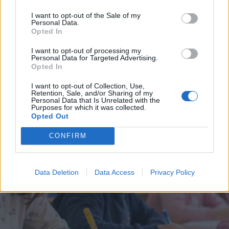
I want to opt-out of the Sale of my
Personal Data.
Opted In
I want to opt-out of processing my
Personal Data for Targeted Advertising.
Opted In
I want to opt-out of Collection, Use,
Retention, Sale, and/or Sharing of my
Personal Data that Is Unrelated with the
SICUREZZA
Purposes for which it was collected.
Ubriaco lancia una bottiglia contro
Opted Out
i carabinieri: 58enne legnanese
CONFIRM
denunciato a Buscate
Data Deletion
Data Access
Privacy Policy