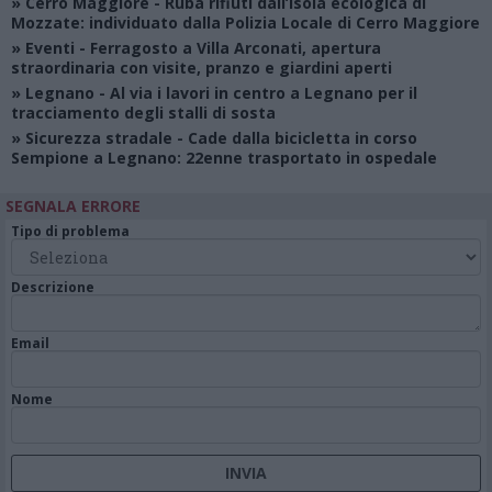
»
Cerro Maggiore
- Ruba rifiuti dall’isola ecologica di
Mozzate: individuato dalla Polizia Locale di Cerro Maggiore
»
Eventi
- Ferragosto a Villa Arconati, apertura
straordinaria con visite, pranzo e giardini aperti
»
Legnano
- Al via i lavori in centro a Legnano per il
tracciamento degli stalli di sosta
»
Sicurezza stradale
- Cade dalla bicicletta in corso
Sempione a Legnano: 22enne trasportato in ospedale
SEGNALA ERRORE
Tipo di problema
Descrizione
Email
Nome