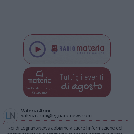
.
Tutti gli eventi
di
agosto
Via Confalonieri, 5
Castronno
Valeria Arini
valeria.arini@legnanonews.com
Noi di LegnanoNews abbiamo a cuore l'informazione del