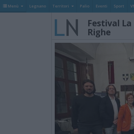
Menù
Legnano
Territori
Palio
Eventi
Sport
V
Festival La 
Righe