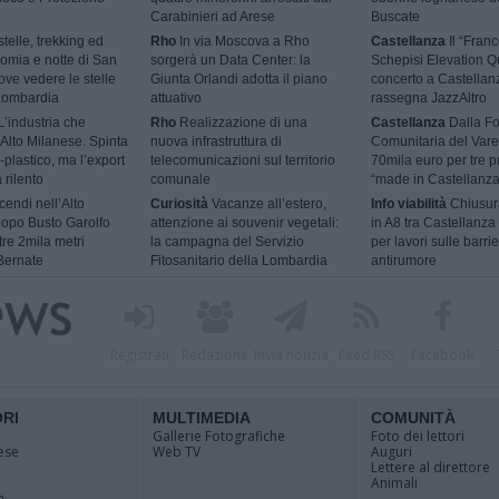
Carabinieri ad Arese
Buscate
telle, trekking ed
Rho
In via Moscova a Rho
Castellanza
Il “Fran
omia e notte di San
sorgerà un Data Center: la
Schepisi Elevation Qu
ve vedere le stelle
Giunta Orlandi adotta il piano
concerto a Castellan
 Lombardia
attuativo
rassegna JazzAltro
L’industria che
Rho
Realizzazione di una
Castellanza
Dalla F
l’Alto Milanese. Spinta
nuova infrastruttura di
Comunitaria del Vare
-plastico, ma l’export
telecomunicazioni sul territorio
70mila euro per tre p
 rilento
comunale
“made in Castellanza
cendi nell’Alto
Curiosità
Vacanze all’estero,
Info viabilità
Chiusur
dopo Busto Garolfo
attenzione ai souvenir vegetali:
in A8 tra Castellanza
tre 2mila metri
la campagna del Servizio
per lavori sulle barri
Bernate
Fitosanitario della Lombardia
antirumore
Registrati
Redazione
Invia notizia
Feed RSS
Facebook
ORI
MULTIMEDIA
COMUNITÀ
Gallerie Fotografiche
Foto dei lettori
ese
Web TV
Auguri
Lettere al direttore
Animali
a