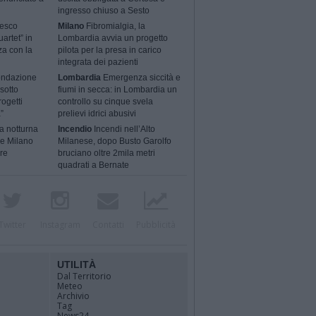
ingresso chiuso a Sesto
cesco
Milano
Fibromialgia, la
artet” in
Lombardia avvia un progetto
za con la
pilota per la presa in carico
integrata dei pazienti
ondazione
Lombardia
Emergenza siccità e
sotto
fiumi in secca: in Lombardia un
rogetti
controllo su cinque svela
”
prelievi idrici abusivi
a notturna
Incendio
Incendi nell’Alto
 e Milano
Milanese, dopo Busto Garolfo
ere
bruciano oltre 2mila metri
quadrati a Bernate
Twitter
Instagram
Contatti
Pubblicità
UTILITÀ
Dal Territorio
Meteo
Archivio
Tag
News24