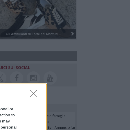
Pulizia del bosco del Rugareto a ...
UICI SUI SOCIAL
rdiamo i nostri cari
sonal or
ection to
o Pasquale Assetti
- Annuncio famiglia
ou may
o Pacitti
- Annuncio famiglia
 personal
erina Martini ved. Cecconato
- Annuncio famiglia