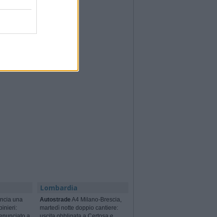
Lombardia
ncia una
Autostrade
A4 Milano-Brescia,
binieri:
martedì notte doppio cantiere:
enunciato a
uscita obbligata a Certosa e