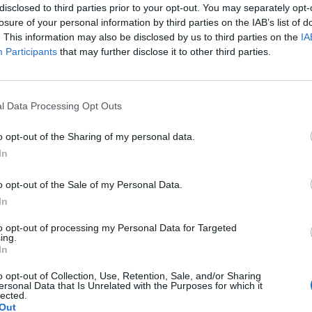
disclosed to third parties prior to your opt-out. You may separately opt-
Cor
Valt
losure of your personal information by third parties on the IAB’s list of
Ale
. This information may also be disclosed by us to third parties on the
IA
Giu
Participants
that may further disclose it to other third parties.
PIE
Gine
Gia
Cle
l Data Processing Opt Outs
Mar
o opt-out of the Sharing of my personal data.
In
o opt-out of the Sale of my Personal Data.
a non va in ferie: ogni
In
a per te
to opt-out of processing my Personal Data for Targeted
ing.
 Castronno propone un appuntamento diverso ogni sera, tra
In
rsazioni, laboratori creativi, sfide musicali e burraco
o opt-out of Collection, Use, Retention, Sale, and/or Sharing
ersonal Data that Is Unrelated with the Purposes for which it
lected.
Out