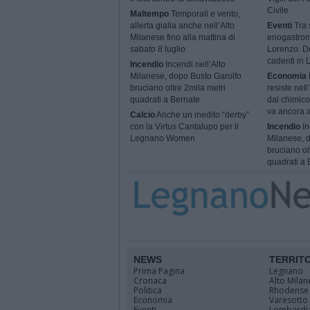
Civile
Maltempo
Temporali e vento,
allerta gialla anche nell’Alto
Eventi
Tra s
Milanese fino alla mattina di
enogastron
sabato 8 luglio
Lorenzo. Do
cadenti in
Incendio
Incendi nell’Alto
Milanese, dopo Busto Garolfo
Economia
bruciano oltre 2mila metri
resiste nel
quadrati a Bernate
dal chimico
va ancora a
Calcio
Anche un inedito “derby”
con la Virtus Cantalupo per il
Incendio
In
Legnano Women
Milanese, 
bruciano ol
quadrati a 
NEWS
TERRIT
Prima Pagina
Legnano
Cronaca
Alto Milan
Politica
Rhodense
Economia
Varesotto
Eventi
Lombardi