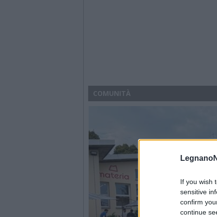
COMUNITÀ
LegnanoN
If you wish 
sensitive in
confirm you
continue se