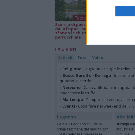
Foto dei lettori
Scorcio di paesaggio
Isa e Lele 50 an
dalla Foppa , sullo
matrimonio, a
sfondo la chiesa
parrocchiale
I PIÙ VISTI
Articoli
Foto
Video
»
Religione
- Legnano accoglie le reliqui
»
Busto Garolfo - Dairago
- Incendio al
quadrati di verde
»
Nerviano
- Casa affittata all’insaputa d
smaschera la truffa
»
Maltempo
- Temporali e vento, allerta g
»
Eventi
- Cosa fare nel weekend del 7, 8
Legnano
Alto Mil
Calcio
Il Legnano chiude la
Turbigo
Vit
prima settimana del raduno con
industriale
il test contro la Chiavazzese
Vigili del 