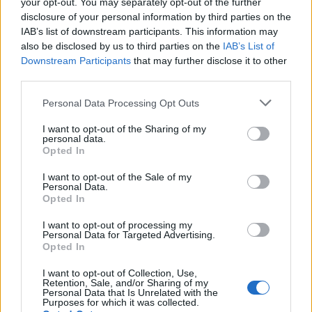
your opt-out. You may separately opt-out of the further
di
agosto
Via Confalonieri, 5
disclosure of your personal information by third parties on the
Castronno
IAB’s list of downstream participants. This information may
also be disclosed by us to third parties on the
IAB’s List of
Downstream Participants
that may further disclose it to other
Orlando Mastrillo
third parties.
orlando.mastrillo@varesenews.it
Personal Data Processing Opt Outs
Un cittadino bene informato vive meglio nella propria
comunità. La buona informazione ha un valore. Se pensi
I want to opt-out of the Sharing of my
che facciamo una buona informazione, sostienici!
personal data.
Opted In
PIÙ INFORMAZIONI SU
I want to opt-out of the Sale of my
Personal Data.
Opted In
LEGGI GLI ALTRI ARTICOLI DI
I want to opt-out of processing my
Personal Data for Targeted Advertising.
POLITICA
Opted In
I want to opt-out of Collection, Use,
Retention, Sale, and/or Sharing of my
Personal Data that Is Unrelated with the
Purposes for which it was collected.