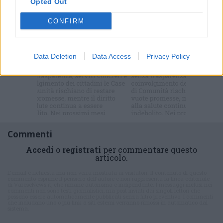
Opted Out
Selezioniamo per te
Il meglio di
CONFIRM
Data Deletion
Data Access
Privacy Policy
Iscriviti alla
newsletter
Commenti
Accedi
o
registrati
per commentare questo
articolo.
L'email è richiesta ma non verrà mostrata ai visitatori. Il contenuto di questo
commento esprime il pensiero dell'autore e non rappresenta la linea editoriale
di VareseNews.it, che rimane autonoma e indipendente. I messaggi inclusi nei
commenti non sono testi giornalistici, ma post inviati dai singoli lettori che
possono essere automaticamente pubblicati senza filtro preventivo. I commenti
che includano uno o più link a siti esterni verranno rimossi in automatico dal
sistema.