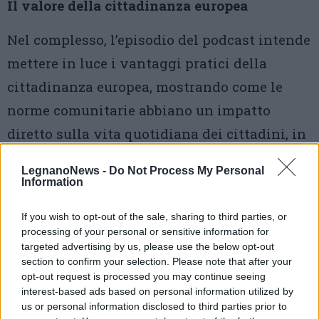
Il valore della cittadinanza europea
Nel complesso, l’episodio del podcast intende
mettere in luce i vantaggi pratici della
cittadinanza europea, mostrando come le
norme comunitarie abbiano un impatto
diretto sulla vita quotidiana dei cittadini, in
particolare quando si spostano tra Paesi
LegnanoNews -
Do Not Process My Personal
diversi.
Information
If you wish to opt-out of the sale, sharing to third parties, or
processing of your personal or sensitive information for
targeted advertising by us, please use the below opt-out
section to confirm your selection. Please note that after your
opt-out request is processed you may continue seeing
interest-based ads based on personal information utilized by
Tutti gli eventi
us or personal information disclosed to third parties prior to