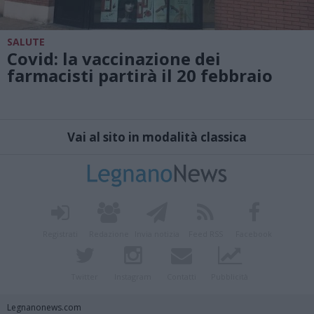
SALUTE
Covid: la vaccinazione dei
farmacisti partirà il 20 febbraio
Vai al sito in modalità classica
Registrati
Redazione
Invia notizia
Feed RSS
Facebook
Twitter
Instagram
Contatti
Pubblicità
Legnanonews.com