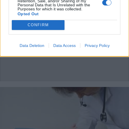
Retention, Sale, and/or Sharing of my
NERVIANO
Personal Data that Is Unrelated with the
Purposes for which it was collected.
Nerviano, il presidente della
Opted Out
Commissione Sanità della
Lombardia in visita alla NMS
CONFIRM
Data Deletion
Data Access
Privacy Policy