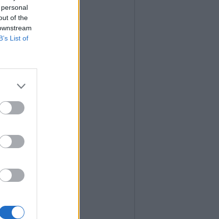
 personal
out of the
 downstream
B’s List of