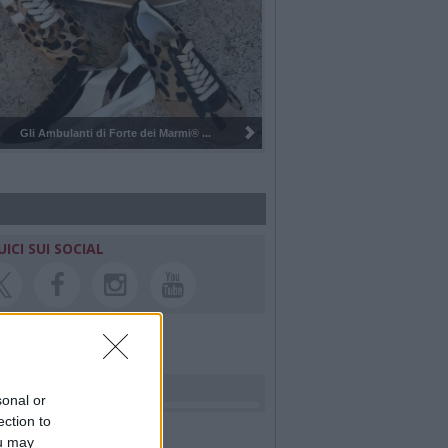
Pulizia del bosco del Rugareto a ...
UICI SUI SOCIAL
rdiamo i nostri cari
sonal or
ection to
ou may