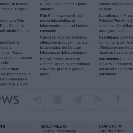
airago: in fiamme
Giunta Orlandi adotta il piano
58enne legnanese d
 metri quadrati di
attuativo
Buscate
Rho
Realizzazione di una
Castellanza
Il “Fran
 Moscova a Rho
nuova infrastruttura di
Schepisi Elevation Qu
Data Center: la
telecomunicazioni sul territorio
concerto a Castellan
ndi adotta il piano
comunale
rassegna JazzAltro
Curiosità
Vacanze all’estero,
Castellanza
Dalla F
egambiente
attenzione ai souvenir vegetali:
Comunitaria del Vare
laude al
la campagna del Servizio
70mila euro per tre p
nto per Piazza
Fitosanitario della Lombardia
“made in Castellanza
a serve una visione
Eventi
Ferragosto a Villa
Info viabilità
Chiusur
riodo”
Arconati, apertura straordinaria
in A8 tra Castellanza
asa affittata
con visite, pranzo e giardini
per lavori sulle barri
 del proprietario: la
aperti
antirumore
ale di Nerviano e
aschera la truffa
Registrati
Redazione
Invia notizia
Feed RSS
Facebook
ORI
MULTIMEDIA
COMUNITÀ
Gallerie Fotografiche
Foto dei lettori