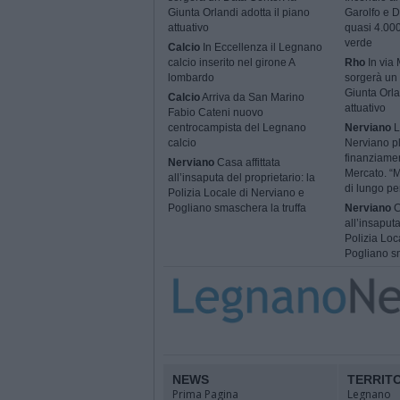
Giunta Orlandi adotta il piano
Garolfo e D
attuativo
quasi 4.000
verde
Calcio
In Eccellenza il Legnano
calcio inserito nel girone A
Rho
In via
lombardo
sorgerà un 
Giunta Orla
Calcio
Arriva da San Marino
attuativo
Fabio Cateni nuovo
centrocampista del Legnano
Nerviano
L
calcio
Nerviano p
finanziame
Nerviano
Casa affittata
Mercato. “M
all’insaputa del proprietario: la
di lungo pe
Polizia Locale di Nerviano e
Pogliano smaschera la truffa
Nerviano
C
all’insaputa
Polizia Loc
Pogliano sm
NEWS
TERRIT
Prima Pagina
Legnano