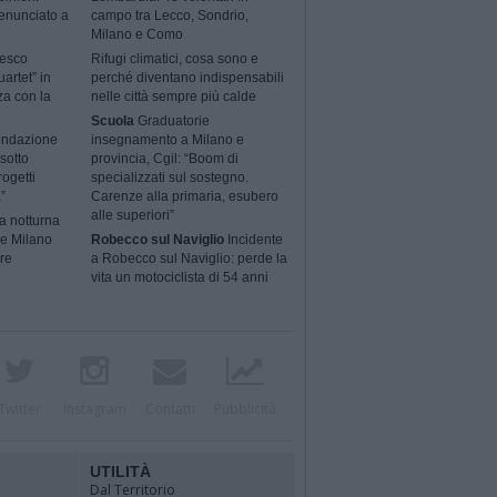
enunciato a
campo tra Lecco, Sondrio,
Milano e Como
cesco
Rifugi climatici, cosa sono e
artet” in
perché diventano indispensabili
za con la
nelle città sempre più calde
Scuola
Graduatorie
ondazione
insegnamento a Milano e
sotto
provincia, Cgil: “Boom di
rogetti
specializzati sul sostegno.
”
Carenze alla primaria, esubero
alle superiori”
a notturna
 e Milano
Robecco sul Naviglio
Incidente
ere
a Robecco sul Naviglio: perde la
vita un motociclista di 54 anni
Twitter
Instagram
Contatti
Pubblicità
UTILITÀ
Dal Territorio