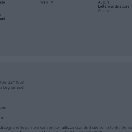
ese
Web TV
Auguri
Lettere al direttore
Animali
a
muni
9 del 23/10/08
lia Legnanese)
.com
om
à di LegnanoNews, ne è consentito l'utilizzo citando il sito come fonte. Dei co