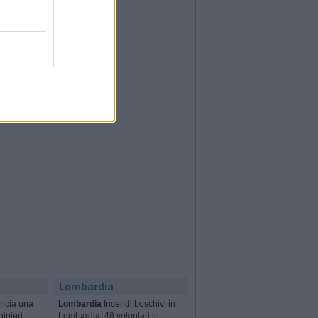
Lombardia
ncia una
Lombardia
Incendi boschivi in
binieri:
Lombardia: 48 volontari in