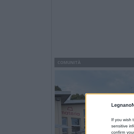
COMUNITÀ
LegnanoN
If you wish 
sensitive in
confirm you