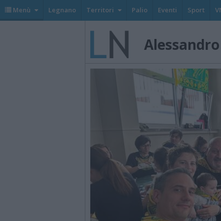
Menù
Legnano
Territori
Palio
Eventi
Sport
V
Alessandro