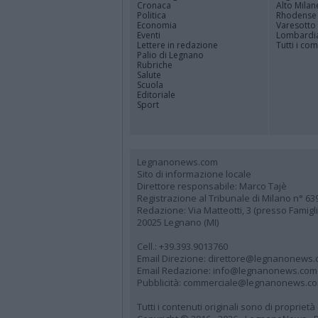
Cronaca
Alto Milan
Politica
Rhodense
Economia
Varesotto
Eventi
Lombardi
Lettere in redazione
Tutti i co
Palio di Legnano
Rubriche
Salute
Scuola
Editoriale
Sport
Legnanonews.com
Sito di informazione locale
Direttore responsabile: Marco Tajè
Registrazione al Tribunale di Milano n° 63
Redazione: Via Matteotti, 3 (presso Famig
20025 Legnano (MI)
Cell.: +39.393.9013760
Email Direzione: direttore@legnanonews
Email Redazione: info@legnanonews.com
Pubblicità: commerciale@legnanonews.c
Tutti i contenuti originali sono di propriet