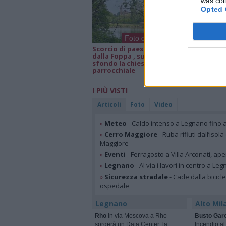
was col
Opted 
Foto dei lettori
Scorcio di paesaggio
Isa e Lele 50 an
dalla Foppa , sullo
matrimonio, a
sfondo la chiesa
parrocchiale
I PIÙ VISTI
Articoli
Foto
Video
»
Meteo
- Caldo intenso a Legnano fino a
»
Cerro Maggiore
- Ruba rifiuti dall’iso
Maggiore
»
Eventi
- Ferragosto a Villa Arconati, ape
»
Legnano
- Al via i lavori in centro a Le
»
Sicurezza stradale
- Cade dalla bicic
ospedale
Legnano
Alto Mil
Rho
In via Moscova a Rho
Busto Garo
sorgerà un Data Center: la
Incendio al