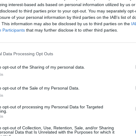
eing interest-based ads based on personal information utilized by us or
disclosed to third parties prior to your opt-out. You may separately opt-
losure of your personal information by third parties on the IAB’s list of
. This information may also be disclosed by us to third parties on the
IA
Participants
that may further disclose it to other third parties.
l Data Processing Opt Outs
o opt-out of the Sharing of my personal data.
In
o opt-out of the Sale of my Personal Data.
a non va in ferie: ogni
In
a per te
to opt-out of processing my Personal Data for Targeted
ing.
 Castronno propone un appuntamento diverso ogni sera, tra
In
rsazioni, laboratori creativi, sfide musicali e burraco
o opt-out of Collection, Use, Retention, Sale, and/or Sharing
ersonal Data that Is Unrelated with the Purposes for which it