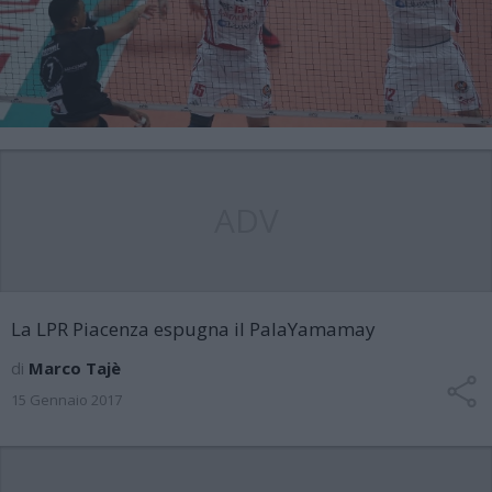
ADV
La LPR Piacenza espugna il PalaYamamay
di
Marco Tajè
15 Gennaio 2017