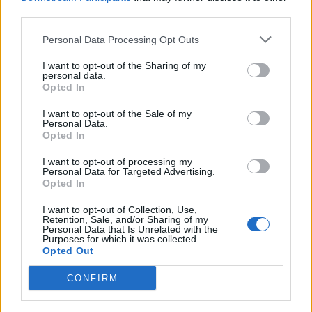
third parties.
Personal Data Processing Opt Outs
Commenti
I want to opt-out of the Sharing of my
personal data.
Accedi
o
registrati
per commentare questo
Opted In
articolo.
I want to opt-out of the Sale of my
L'email è richiesta ma non verrà mostrata ai visitatori. Il contenuto di questo
commento esprime il pensiero dell'autore e non rappresenta la linea editoriale
Personal Data.
di VareseNews.it, che rimane autonoma e indipendente. I messaggi inclusi nei
Opted In
commenti non sono testi giornalistici, ma post inviati dai singoli lettori che
possono essere automaticamente pubblicati senza filtro preventivo. I commenti
che includano uno o più link a siti esterni verranno rimossi in automatico dal
I want to opt-out of processing my
sistema.
Personal Data for Targeted Advertising.
Opted In
I want to opt-out of Collection, Use,
Retention, Sale, and/or Sharing of my
Personal Data that Is Unrelated with the
Purposes for which it was collected.
Opted Out
CONFIRM