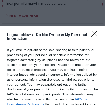
linea per informarvi in modo puntuale.
PIÙ INFORMAZIONI SU
LEGGI GLI ALTRI ARTICOLI DI
LegnanoNews -
Do Not Process My Personal
LEGNANO
Information
If you wish to opt-out of the sale, sharing to third parties, or
processing of your personal or sensitive information for
targeted advertising by us, please use the below opt-out
Selezioniamo per te
section to confirm your selection. Please note that after your
opt-out request is processed you may continue seeing
Il meglio di
interest-based ads based on personal information utilized by
us or personal information disclosed to third parties prior to
your opt-out. You may separately opt-out of the further
disclosure of your personal information by third parties on the
IAB’s list of downstream participants. This information may
also be disclosed by us to third parties on the
IAB’s List of
Downstream Participants
that may further disclose it to other