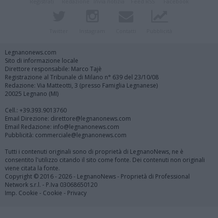
Registrati
Redazione
Invia notizia
Feed RSS
Facebook
Twitter
Instagram
Contatti
Pubblicità
Legnanonews.com
Sito di informazione locale
Direttore responsabile: Marco Tajè
Registrazione al Tribunale di Milano n° 639 del 23/10/08
Redazione: Via Matteotti, 3 (presso Famiglia Legnanese)
20025 Legnano (MI)
Cell.: +39.393.9013760
Email Direzione: direttore@legnanonews.com
Email Redazione: info@legnanonews.com
Pubblicità: commerciale@legnanonews.com
Tutti i contenuti originali sono di proprietà di LegnanoNews, ne è
consentito l'utilizzo citando il sito come fonte. Dei contenuti non originali
viene citata la fonte.
Copyright © 2016 - 2026 - LegnanoNews - Proprietà di Professional
Network s.r.l. - P.Iva 03068650120
Imp. Cookie
-
Cookie
-
Privacy