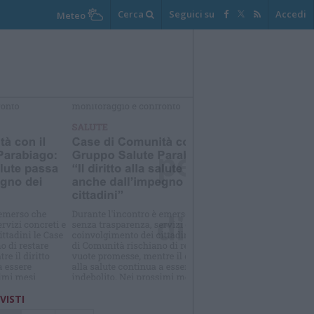
Cerca
Seguici su
Accedi
Meteo
elezioniamo per te
Il meglio di
 VISTI