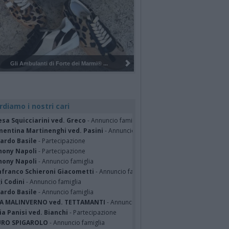
Pulizia del bosco del Rugareto a ...
rdiamo i nostri cari
sa Squicciarini ved. Greco
- Annuncio famiglia
mentina Martinenghi ved. Pasini
- Annuncio famiglia
cardo Basile
- Partecipazione
hony Napoli
- Partecipazione
hony Napoli
- Annuncio famiglia
nfranco Schieroni Giacometti
- Annuncio famiglia
i Codini
- Annuncio famiglia
cardo Basile
- Annuncio famiglia
A MALINVERNO ved. TETTAMANTI
- Annuncio famiglia
a Panisi ved. Bianchi
- Partecipazione
RO SPIGAROLO
- Annuncio famiglia