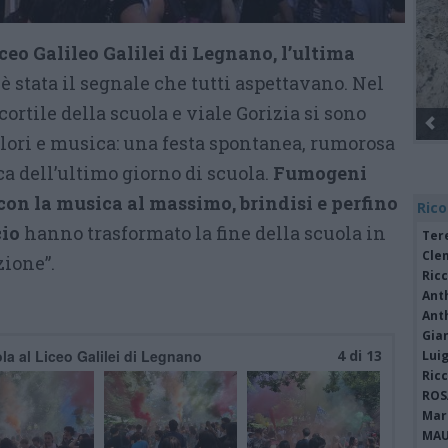
iceo Galileo Galilei di Legnano, l’ultima
è stata il segnale che tutti aspettavano. Nel
cortile della scuola e viale Gorizia si sono
olori e musica: una festa spontanea, rumorosa
ca dell’ultimo giorno di scuola.
Fumogeni
 con la musica al massimo, brindisi e perfino
Rico
cio
hanno trasformato la fine della scuola in
Tere
Cle
ione”.
Ric
Ant
Ant
Gia
ola al Liceo Galilei di Legnano
4 di 13
Luig
Ric
ROS
Mari
MAU