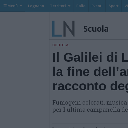
Menù
Legnano
Territori
Palio
Eventi
Sport
V
Scuola
SCUOLA
Il Galilei d
la fine dell’
racconto deg
Fumogeni colorati, musica c
per l'ultima campanella del