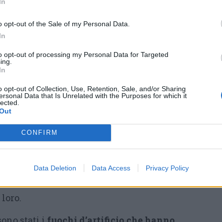
In
gresso al liceo.
o opt-out of the Sale of my Personal Data.
parlano invece di crescita
: è l’età in cui si
In
ero i professori, a capire quali materie
to opt-out of processing my Personal Data for Targeted
aranno sudare fino all’ultimo.
Per le quarte,
ing.
a relax e preparazione
: test universitari,
In
 viaggi con gli amici. Un anno di passaggio, in
o opt-out of Collection, Use, Retention, Sale, and/or Sharing
ersonal Data that Is Unrelated with the Purposes for which it
 avanti.
lected.
Out
vece, vivono la fine della scuola con un
CONFIRM
bertà
. La maturità sembra ancora lontana,
cora, mentre la testa è già alle vacanze estive
da passare insieme. Cinque anni di ricordi —
Data Deletion
Data Access
Privacy Policy
 nei corridoi, feste natalizie surreali — che
loro.
ono stati i
fuochi d’artificio che hanno