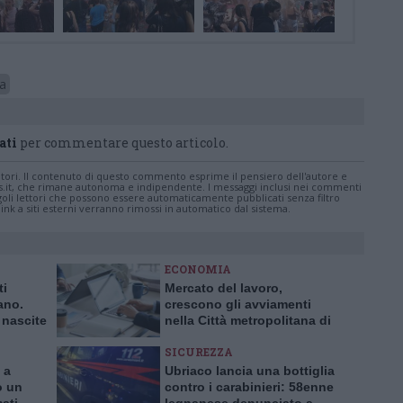
a
ati
per commentare questo articolo.
tatori. Il contenuto di questo commento esprime il pensiero dell'autore e
s.it, che rimane autonoma e indipendente. I messaggi inclusi nei commenti
ingoli lettori che possono essere automaticamente pubblicati senza filtro
nk a siti esterni verranno rimossi in automatico dal sistema.
ECONOMIA
ti
Mercato del lavoro,
ano.
crescono gli avviamenti
 nascite
nella Città metropolitana di
0 anni
Milano
SICUREZZA
 a
Ubriaco lancia una bottiglia
o un
contro i carabinieri: 58enne