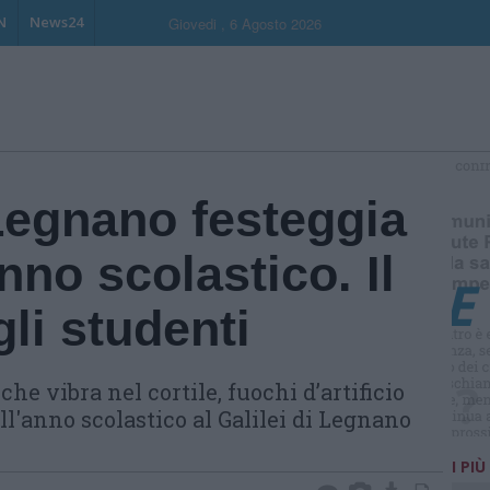
N
News24
Giovedi , 6 Agosto 2026
S
i Legnano festeggia
anno scolastico. Il
li studenti
he vibra nel cortile, fuochi d’artificio
l'anno scolastico al Galilei di Legnano
I PIÙ