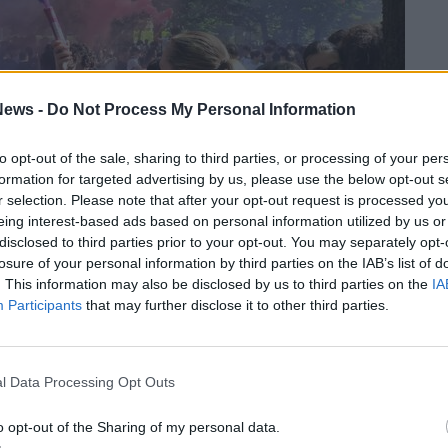
ews -
Do Not Process My Personal Information
to opt-out of the sale, sharing to third parties, or processing of your per
formation for targeted advertising by us, please use the below opt-out s
r selection. Please note that after your opt-out request is processed y
eing interest-based ads based on personal information utilized by us or
disclosed to third parties prior to your opt-out. You may separately opt-
losure of your personal information by third parties on the IAB’s list of
 hanno raccontato un anno di scoperte
: nuovi
. This information may also be disclosed by us to third parties on the
IA
e e nuove amicizie. In tanti hanno raccontato
Participants
that may further disclose it to other third parties.
ubito, trovando una classe accogliente e un
ntire parte del gruppo fin dai primi giorni.
l Data Processing Opt Outs
 un debito… però fa parte del gioco. L’anno
 meglio», raccontando la leggerezza con cui
o opt-out of the Sharing of my personal data.