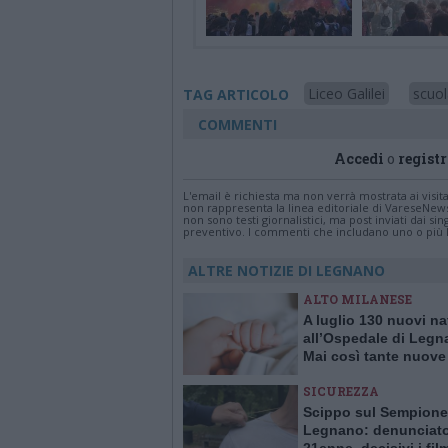
Liceo Galilei
scuol
TAG ARTICOLO
COMMENTI
Accedi
o
registr
L'email è richiesta ma non verrà mostrata ai visi
non rappresenta la linea editoriale di VareseNew
non sono testi giornalistici, ma post inviati dai s
preventivo. I commenti che includano uno o più li
ALTRE NOTIZIE DI LEGNANO
ALTO MILANESE
A luglio 130 nuovi na
all’Ospedale di Legn
Mai così tante nuove
in un solo mese da 1
SICUREZZA
Scippo sul Sempione
Legnano: denunciat