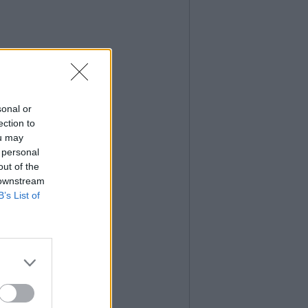
sonal or
ection to
ou may
 personal
out of the
 downstream
B’s List of