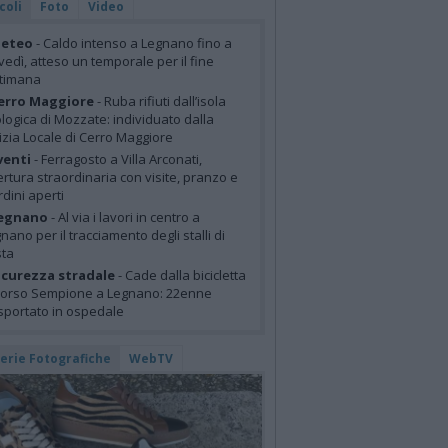
coli
Foto
Video
eteo
- Caldo intenso a Legnano fino a
vedì, atteso un temporale per il fine
ttimana
erro Maggiore
- Ruba rifiuti dall’isola
logica di Mozzate: individuato dalla
izia Locale di Cerro Maggiore
venti
- Ferragosto a Villa Arconati,
rtura straordinaria con visite, pranzo e
rdini aperti
egnano
- Al via i lavori in centro a
nano per il tracciamento degli stalli di
sta
icurezza stradale
- Cade dalla bicicletta
corso Sempione a Legnano: 22enne
sportato in ospedale
lerie Fotografiche
WebTV