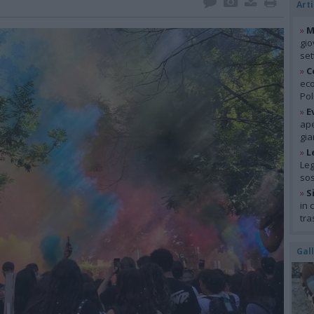
Arti
»
M
gio
se
»
C
eco
Pol
»
E
ape
gia
»
L
Leg
so
»
S
in 
tra
Gal