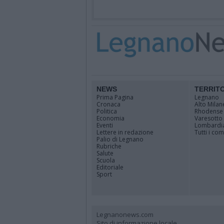
NEWS
TERRIT
Prima Pagina
Legnano
Cronaca
Alto Milan
Politica
Rhodense
Economia
Varesotto
Eventi
Lombardi
Lettere in redazione
Tutti i co
Palio di Legnano
Rubriche
Salute
Scuola
Editoriale
Sport
Legnanonews.com
Sito di informazione locale