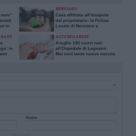
NERVIANO
 nero”
Casa affittata all’insaputa
evisti
del proprietario: la Polizia
zzi in
Locale di Nerviano e
Pogliano smaschera la truffa
IRAGO
ALTO MILANESE
ra
A luglio 130 nuovi nati
ago: in
all’Ospedale di Legnano.
etri
Mai così tante nuove nascite
in un solo mese da 10 anni
Nome