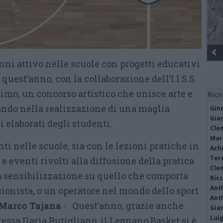
nni attivo nelle scuole con progetti educativi
quest’anno, con la collaborazione dell’I.I.S.S.
rimo, un concorso artistico che unisce arte e
Rico
ndo nella realizzazione di una maglia
Gine
Gia
i elaborati degli studenti.
Cle
Mar
ti nelle scuole, sia con le lezioni pratiche in
Achi
Tere
e eventi rivolti alla diffusione della pratica
Cle
a sensibilizzazione su quello che comporta
Ric
Ant
sionista, o un operatore nel mondo dello sport
Ant
e Marco Tajana
-. Quest’anno, grazie anche
Gia
Luig
ressa Ilaria Rutigliano, il Legnano Basket si è