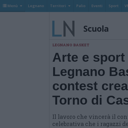
Menù
Legnano
Territori
Palio
Eventi
Sport
V
Scuola
LEGNANO BASKET
Arte e sport
Legnano Bask
contest creat
Torno di Ca
Il lavoro che vincerà il co
celebrativa che i ragazzi 