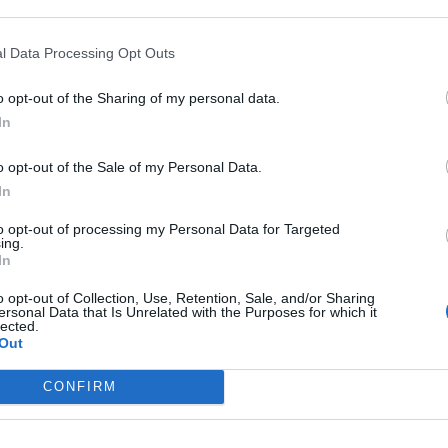
 atto del progetto – precisa Tajana – i
tanno organizzando un incontro/conferenza
l Data Processing Opt Outs
ella società Legnano Knights per conoscere la
o opt-out of the Sharing of my personal data.
attraverso esperienze di vita, sport,
In
no Basket è sempre felice di poter promuovere
i con le scuole del territorio, rendendosi
o opt-out of the Sale of my Personal Data.
esto caso di un’iniziativa piuttosto
In
a mai stata promossa»
to opt-out of processing my Personal Data for Targeted
ing.
In
Tutti gli eventi
o opt-out of Collection, Use, Retention, Sale, and/or Sharing
di
agosto
ersonal Data that Is Unrelated with the Purposes for which it
lected.
Via Confalonieri, 5
Castronno
Out
CONFIRM
Pubblicato il 27 Marzo 2025