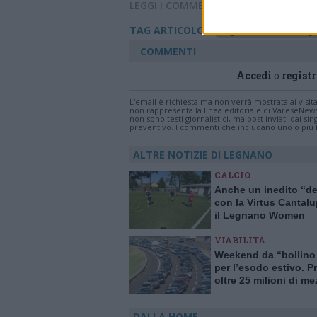
LEGGI I COMMENTI
Legnano basket knigh
TAG ARTICOLO
COMMENTI
Accedi
o
registr
L'email è richiesta ma non verrà mostrata ai visi
non rappresenta la linea editoriale di VareseNew
non sono testi giornalistici, ma post inviati dai s
preventivo. I commenti che includano uno o più li
ALTRE NOTIZIE DI LEGNANO
CALCIO
Anche un inedito “d
con la Virtus Cantal
il Legnano Women
VIABILITÀ
Weekend da “bollino
per l’esodo estivo. Pr
oltre 25 milioni di me
viaggio
DALLA HOME