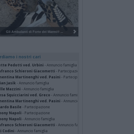
Pulizia del bosco del Rugareto a ...
rdiamo i nostri cari
tte Pedotti ved. Urbini
- Annuncio famiglia
nfranco Schieroni Giacometti
- Partecipazione
mentina Martinenghi ved. Pasini
- Partecipazione
ian Jasik
- Annuncio famiglia
lle Mazzini
- Annuncio famiglia
sa Squicciarini ved. Greco
- Annuncio famiglia
mentina Martinenghi ved. Pasini
- Annuncio famiglia
cardo Basile
- Partecipazione
hony Napoli
- Partecipazione
hony Napoli
- Annuncio famiglia
nfranco Schieroni Giacometti
- Annuncio famiglia
i Codini
- Annuncio famiglia