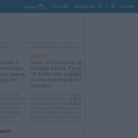
Cerca
Seguici su
Accedi
Meteo
elezioniamo per te
Il meglio di
 VISTI