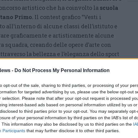
oncorso artistico che ha coinvolto la
scuola
astano Primo.
Il contest grafico “Vesti i
o all’interno di alcune classi dell’istituto e
orare graficamente e artisticamente alcune
tra squadra, creando delle opere d’arte con
ttraverso la bellezza e l’eleganza dello sport
otessero mettere in luce anche le conoscenze
ews -
Do Not Process My Personal Information
i».
izzati sono stati consegnati alla professoressa
to opt-out of the sale, sharing to third parties, or processing of your per
formation for targeted advertising by us, please use the below opt-out s
a validità dei prodotti grafici dei candidati.
r selection. Please note that after your opt-out request is processed y
erranno valutati da una commissione per
eing interest-based ads based on personal information utilized by us or
disclosed to third parties prior to your opt-out. You may separately opt-
 il cui elaborato sarà stampato su una maglia
losure of your personal information by third parties on the IAB’s list of
zzi della prima squadra vestiranno in
. This information may also be disclosed by us to third parties on the
IA
Participants
that may further disclose it to other third parties.
a casalinga in cui verrà anche premiato il