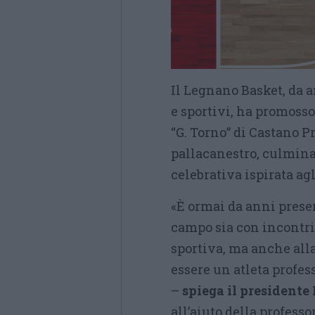
Il Legnano Basket, da a
e sportivi, ha promosso 
“G. Torno” di Castano P
pallacanestro, culmina
celebrativa ispirata agl
«È ormai da anni presen
campo sia con incontri 
sportiva, ma anche all
essere un atleta profes
–
spiega il president
all’aiuto della professo