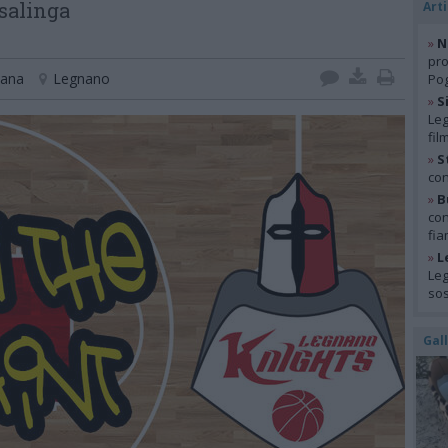
asalinga
Arti
»
N
pro
jana
Legnano
Pog
»
S
Leg
fil
»
S
con
»
B
con
fia
»
L
Leg
so
Gal