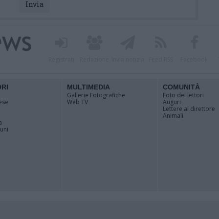
Registrati
Redazione
Invia notizia
Feed RSS
Facebook
ORI
MULTIMEDIA
COMUNITÀ
Gallerie Fotografiche
Foto dei lettori
ese
Web TV
Auguri
Lettere al direttore
Animali
a
muni