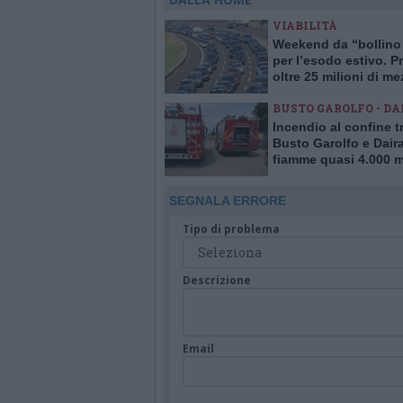
VIABILITÀ
Weekend da “bollino
per l’esodo estivo. Pr
oltre 25 milioni di me
viaggio
BUSTO GAROLFO - DA
Incendio al confine t
Busto Garolfo e Dair
fiamme quasi 4.000 m
quadrati di verde
SEGNALA ERRORE
Tipo di problema
Descrizione
Email