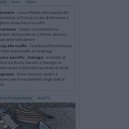
coli
Foto
Video
erviano
- Casa affittata all’insaputa del
prietario: la Polizia Locale di Nerviano e
liano smaschera la truffa
icurezza
- Scippo sul Sempione a
nano: denunciato un 21enne, decisivi i
mati delle telecamere
top alle truffe
- Tentata truffa telefonica
 finto maresciallo a Parabiago
usto Garolfo - Dairago
- Incendio al
fine tra Busto Garolfo e Dairago: in
mme quasi 4.000 metri quadrati di verde
egnano
- Al via i lavori in centro a
nano per il tracciamento degli stalli di
sta
lerie Fotografiche
WebTV