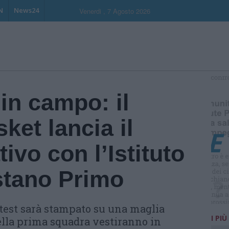
N
News24
Venerdi , 7 Agosto 2026
S
 in campo: il
et lancia il
ivo con l’Istituto
stano Primo
ntest sarà stampato su una maglia
I PIÙ
della prima squadra vestiranno in