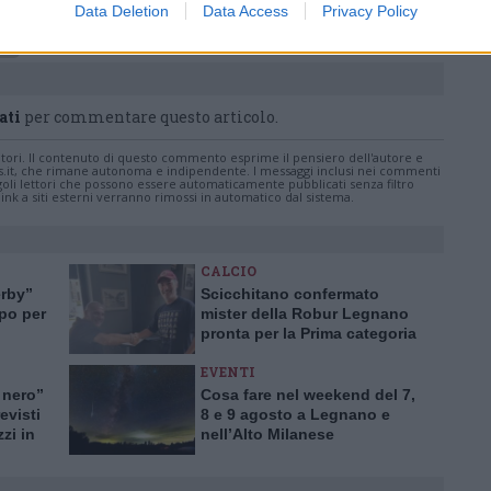
Data Deletion
Data Access
Privacy Policy
ts
ati
per commentare questo articolo.
tatori. Il contenuto di questo commento esprime il pensiero dell'autore e
s.it, che rimane autonoma e indipendente. I messaggi inclusi nei commenti
ingoli lettori che possono essere automaticamente pubblicati senza filtro
nk a siti esterni verranno rimossi in automatico dal sistema.
CALCIO
erby”
Scicchitano confermato
upo per
mister della Robur Legnano
pronta per la Prima categoria
EVENTI
 nero”
Cosa fare nel weekend del 7,
evisti
8 e 9 agosto a Legnano e
zzi in
nell’Alto Milanese