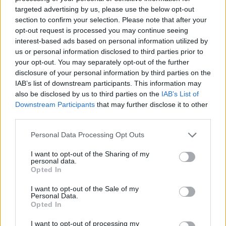
targeted advertising by us, please use the below opt-out
section to confirm your selection. Please note that after your
PIÙ INFORMAZIONI SU
opt-out request is processed you may continue seeing
antonino mazzone
nicola mumoli
interest-based ads based on personal information utilized by
us or personal information disclosed to third parties prior to
your opt-out. You may separately opt-out of the further
LEGGI GLI ALTRI ARTICOLI DI
disclosure of your personal information by third parties on the
LEGNANO
IAB’s list of downstream participants. This information may
also be disclosed by us to third parties on the
IAB’s List of
Downstream Participants
that may further disclose it to other
third parties.
Personal Data Processing Opt Outs
Selezioniamo per te
I want to opt-out of the Sharing of my
Il meglio di
personal data.
Opted In
I want to opt-out of the Sale of my
Personal Data.
Opted In
I want to opt-out of processing my