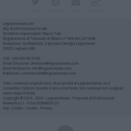
Twitter
Instagram
Contatti
Pubblicità
Legnanonews.com
Sito di informazione locale
Direttore responsabile: Marco Tajè
Registrazione al Tribunale di Milano n° 639 del 23/10/08
Redazione: Via Matteotti, 3 (presso Famiglia Legnanese)
20025 Legnano (MI)
Cell.: +39.393.9013760
Email Direzione: direttore@legnanonews.com
Email Redazione: info@legnanonews.com
Pubblicità: commerciale@legnanonews.com
Tutti i contenuti originali sono di proprietà di LegnanoNews, ne è
consentito l'utilizzo citando il sito come fonte. Dei contenuti non originali
viene citata la fonte.
Copyright © 2016 - 2026 - LegnanoNews - Proprietà di Professional
Network s.r.l. - P.Iva 03068650120
Imp. Cookie
-
Cookie
-
Privacy