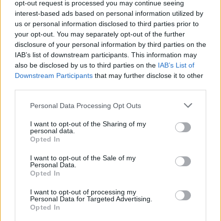
opt-out request is processed you may continue seeing
interest-based ads based on personal information utilized by
us or personal information disclosed to third parties prior to
your opt-out. You may separately opt-out of the further
Selezioniamo per te
disclosure of your personal information by third parties on the
Il meglio di
IAB’s list of downstream participants. This information may
also be disclosed by us to third parties on the
IAB’s List of
Downstream Participants
that may further disclose it to other
third parties.
Personal Data Processing Opt Outs
I want to opt-out of the Sharing of my
personal data.
Opted In
I want to opt-out of the Sale of my
Personal Data.
Commenti
Opted In
Accedi
o
registrati
per commentare questo
articolo.
I want to opt-out of processing my
Personal Data for Targeted Advertising.
L'email è richiesta ma non verrà mostrata ai visitatori. Il contenuto di questo
Opted In
commento esprime il pensiero dell'autore e non rappresenta la linea editoriale
di VareseNews.it, che rimane autonoma e indipendente. I messaggi inclusi nei