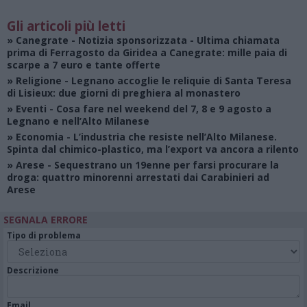
Gli articoli più letti
»
Canegrate - Notizia sponsorizzata
- Ultima chiamata
prima di Ferragosto da Giridea a Canegrate: mille paia di
scarpe a 7 euro e tante offerte
»
Religione
- Legnano accoglie le reliquie di Santa Teresa
di Lisieux: due giorni di preghiera al monastero
»
Eventi
- Cosa fare nel weekend del 7, 8 e 9 agosto a
Legnano e nell’Alto Milanese
»
Economia
- L’industria che resiste nell’Alto Milanese.
Spinta dal chimico-plastico, ma l’export va ancora a rilento
»
Arese
- Sequestrano un 19enne per farsi procurare la
droga: quattro minorenni arrestati dai Carabinieri ad
Arese
SEGNALA ERRORE
Tipo di problema
Descrizione
Email