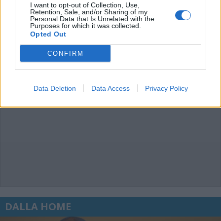
commenti non sono testi giornalistici, ma post inviati dai singoli lettori che
I want to opt-out of Collection, Use,
possono essere automaticamente pubblicati senza filtro preventivo. I commenti
Retention, Sale, and/or Sharing of my
che includano uno o più link a siti esterni verranno rimossi in automatico dal
Personal Data that Is Unrelated with the
sistema.
Purposes for which it was collected.
Opted Out
CONFIRM
Data Deletion
Data Access
Privacy Policy
DALLA HOME