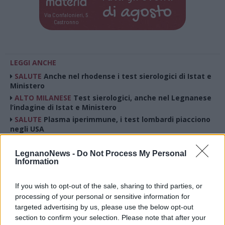
di
agosto
Via Confalonieri, 5
Castronno
LEGGI ANCHE
SALUTE
Anche nel rhodense i test sierologici di Istat e
Ministero
ALTO MILANESE
Test sierologici, anche nel Legnanese
l’indagine di Istat e Ministero
SALUTE
Plasma iperimmune, i test lombardi piacciono
negli USA
PIÙ INFORMAZIONI SU
LegnanoNews -
Do Not Process My Personal
Information
covid-19
If you wish to opt-out of the sale, sharing to third parties, or
LEGGI GLI ALTRI ARTICOLI DI
processing of your personal or sensitive information for
targeted advertising by us, please use the below opt-out
ALTO MILANESE
section to confirm your selection. Please note that after your