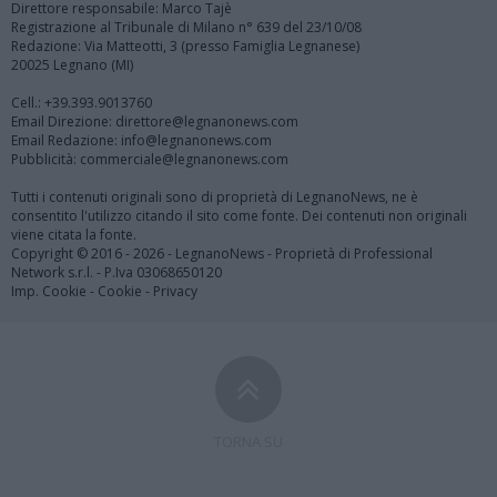
Direttore responsabile: Marco Tajè
Registrazione al Tribunale di Milano n° 639 del 23/10/08
Redazione: Via Matteotti, 3 (presso Famiglia Legnanese)
20025 Legnano (MI)
Cell.: +39.393.9013760
Email Direzione: direttore@legnanonews.com
Email Redazione: info@legnanonews.com
Pubblicità: commerciale@legnanonews.com
Tutti i contenuti originali sono di proprietà di LegnanoNews, ne è
consentito l'utilizzo citando il sito come fonte. Dei contenuti non originali
viene citata la fonte.
Copyright © 2016 - 2026 - LegnanoNews - Proprietà di Professional
Network s.r.l. - P.Iva 03068650120
Imp. Cookie
-
Cookie
-
Privacy
TORNA SU