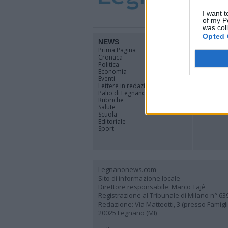
I want t
of my P
was col
Opted 
NEWS
TERRIT
Prima Pagina
Legnano
Cronaca
Alto Milan
Politica
Rhodense
Economia
Varesotto
Eventi
Lombardi
Lettere in redazione
Tutti i co
Palio di Legnano
Rubriche
Salute
Scuola
Editoriale
Sport
Legnanonews.com
Sito di informazione locale
Direttore responsabile: Marco Tajè
Registrazione al Tribunale di Milano n° 63
Redazione: Via Matteotti, 3 (presso Famig
20025 Legnano (MI)