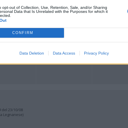
Registrati
Redazione
Invia notizia
Feed RSS
Facebook
o opt-out of Collection, Use, Retention, Sale, and/or Sharing
ersonal Data that Is Unrelated with the Purposes for which it
lected.
Out
ORI
MULTIMEDIA
COMUNITÀ
Gallerie Fotografiche
Foto dei lettori
ese
Web TV
Auguri
CONFIRM
Lettere al direttore
Animali
a
muni
Data Deletion
Data Access
Privacy Policy
9 del 23/10/08
lia Legnanese)