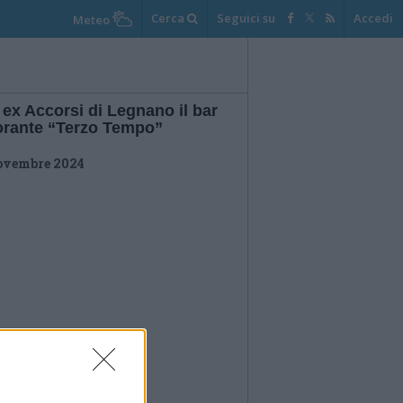
Cerca
Seguici su
Accedi
Meteo
 ex Accorsi di Legnano il bar
torante “Terzo Tempo”
ovembre 2024