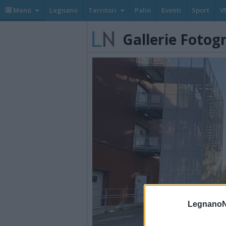
Menù
Legnano
Territori
Palio
Eventi
Sport
V
Gallerie Fotog
LegnanoN