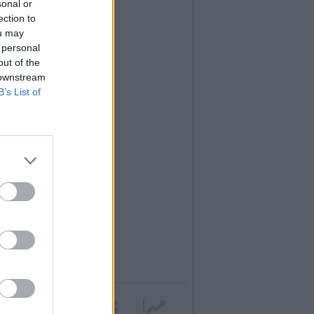
sonal or
ection to
ou may
 personal
out of the
 downstream
B’s List of