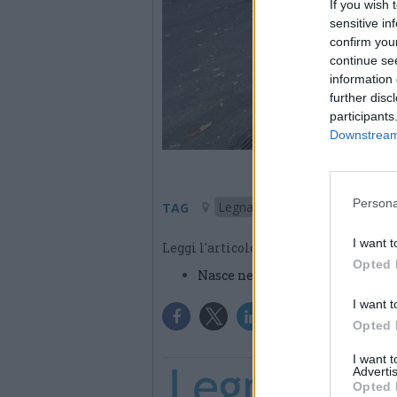
If you wish 
sensitive in
confirm you
continue se
information 
further disc
participants
Downstream 
Persona
Legnano
TAG
I want t
Leggi l'articolo:
Opted 
Nasce nell’ex Accorsi di Legnano
I want t
Opted 
I want 
Advertis
Opted 