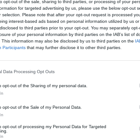
to opt-out of the sale, sharing to third parties, or processing of your per
formation for targeted advertising by us, please use the below opt-out s
r selection. Please note that after your opt-out request is processed y
eing interest-based ads based on personal information utilized by us or
disclosed to third parties prior to your opt-out. You may separately opt-
losure of your personal information by third parties on the IAB’s list of
. This information may also be disclosed by us to third parties on the
IA
Participants
that may further disclose it to other third parties.
1 di 10
l Data Processing Opt Outs
o opt-out of the Sharing of my personal data.
In
 il bar “Terzo tempo”, un hub sociale per tutte le età
o opt-out of the Sale of my Personal Data.
In
to opt-out of processing my Personal Data for Targeted
ing.
In