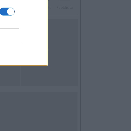
Twitter
Instagram
Contatti
Pubblicità
UTILITÀ
Dal Territorio
Meteo
Archivio
Tag
News24
Articoli più letti