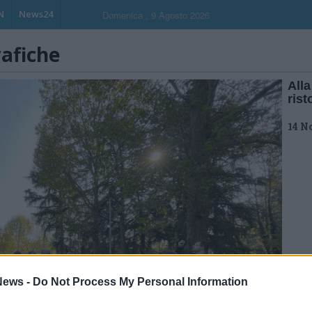
N
News24
Domenica , 9 Agosto 2026
rafiche
Alla
ris
14 N
ews -
Do Not Process My Personal Information