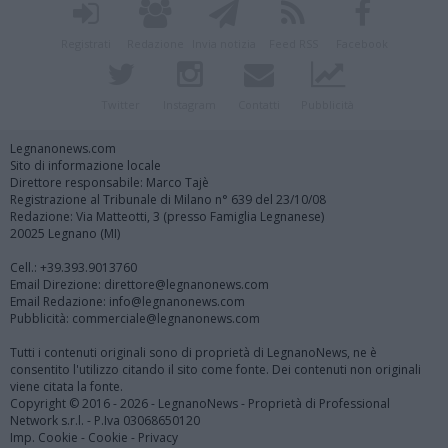
Registrati
Redazione
Invia notizia
Feed RSS
Facebook
Twitter
Instagram
Contatti
Pubblicità
Legnanonews.com
Sito di informazione locale
Direttore responsabile: Marco Tajè
Registrazione al Tribunale di Milano n° 639 del 23/10/08
Redazione: Via Matteotti, 3 (presso Famiglia Legnanese)
20025 Legnano (MI)
Cell.: +39.393.9013760
Email Direzione: direttore@legnanonews.com
Email Redazione: info@legnanonews.com
Pubblicità: commerciale@legnanonews.com
Tutti i contenuti originali sono di proprietà di LegnanoNews, ne è
consentito l'utilizzo citando il sito come fonte. Dei contenuti non originali
viene citata la fonte.
Copyright © 2016 - 2026 - LegnanoNews - Proprietà di Professional
Network s.r.l. - P.Iva 03068650120
Imp. Cookie
-
Cookie
-
Privacy