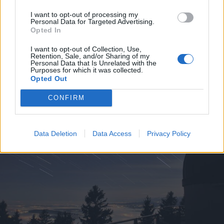
I want to opt-out of processing my
Personal Data for Targeted Advertising.
Opted In
I want to opt-out of Collection, Use,
Retention, Sale, and/or Sharing of my
Personal Data that Is Unrelated with the
ALTRE NOTIZIE DI LEGNANO
Purposes for which it was collected.
Opted Out
CONFIRM
Data Deletion
Data Access
Privacy Policy