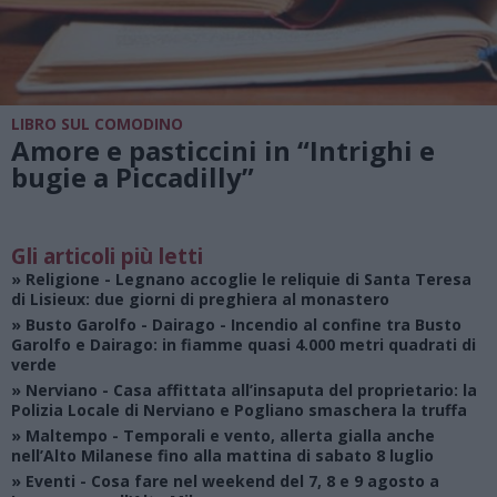
LIBRO SUL COMODINO
Amore e pasticcini in “Intrighi e
bugie a Piccadilly”
Gli articoli più letti
»
Religione
- Legnano accoglie le reliquie di Santa Teresa
di Lisieux: due giorni di preghiera al monastero
»
Busto Garolfo - Dairago
- Incendio al confine tra Busto
Garolfo e Dairago: in fiamme quasi 4.000 metri quadrati di
verde
»
Nerviano
- Casa affittata all’insaputa del proprietario: la
Polizia Locale di Nerviano e Pogliano smaschera la truffa
»
Maltempo
- Temporali e vento, allerta gialla anche
nell’Alto Milanese fino alla mattina di sabato 8 luglio
»
Eventi
- Cosa fare nel weekend del 7, 8 e 9 agosto a