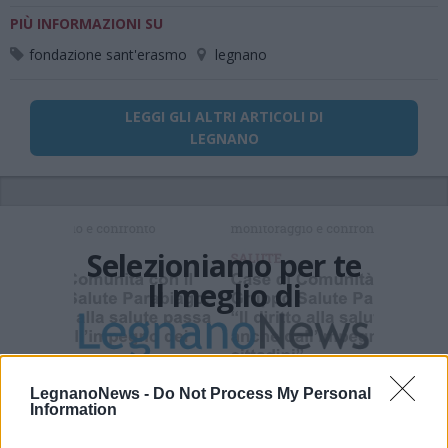
PIÙ INFORMAZIONI SU
fondazione sant'erasmo
legnano
LEGGI GLI ALTRI ARTICOLI DI
LEGNANO
Selezioniamo per te
Il meglio di
Iscriviti alla
LegnanoNews -
Do Not Process My Personal
newsletter
Information