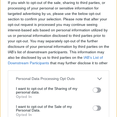
If you wish to opt-out of the sale, sharing to third parties, or
processing of your personal or sensitive information for
targeted advertising by us, please use the below opt-out
Commenti
section to confirm your selection. Please note that after your
opt-out request is processed you may continue seeing
Accedi
o
registrati
per commentare questo
articolo.
interest-based ads based on personal information utilized by
us or personal information disclosed to third parties prior to
L'email è richiesta ma non verrà mostrata ai visitatori. Il contenuto di questo
commento esprime il pensiero dell'autore e non rappresenta la linea editoriale
your opt-out. You may separately opt-out of the further
di VareseNews.it, che rimane autonoma e indipendente. I messaggi inclusi nei
disclosure of your personal information by third parties on the
commenti non sono testi giornalistici, ma post inviati dai singoli lettori che
possono essere automaticamente pubblicati senza filtro preventivo. I commenti
IAB’s list of downstream participants. This information may
che includano uno o più link a siti esterni verranno rimossi in automatico dal
sistema.
also be disclosed by us to third parties on the
IAB’s List of
Downstream Participants
that may further disclose it to other
third parties.
Personal Data Processing Opt Outs
I want to opt-out of the Sharing of my
personal data.
Opted In
I want to opt-out of the Sale of my
Personal Data.
Opted In