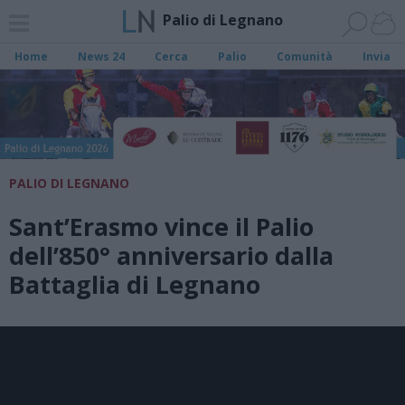
Palio di Legnano
Home
News 24
Cerca
Palio
Comunità
Invia
PALIO DI LEGNANO
Sant’Erasmo vince il Palio
dell’850° anniversario dalla
Battaglia di Legnano