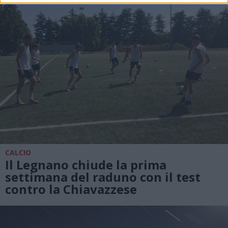
CALCIO
Il Legnano chiude la prima
settimana del raduno con il test
contro la Chiavazzese