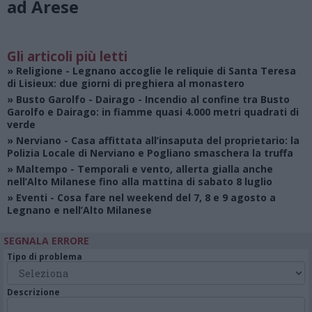
ad Arese
Gli articoli più letti
»
Religione
- Legnano accoglie le reliquie di Santa Teresa
di Lisieux: due giorni di preghiera al monastero
»
Busto Garolfo - Dairago
- Incendio al confine tra Busto
Garolfo e Dairago: in fiamme quasi 4.000 metri quadrati di
verde
»
Nerviano
- Casa affittata all’insaputa del proprietario: la
Polizia Locale di Nerviano e Pogliano smaschera la truffa
»
Maltempo
- Temporali e vento, allerta gialla anche
nell’Alto Milanese fino alla mattina di sabato 8 luglio
»
Eventi
- Cosa fare nel weekend del 7, 8 e 9 agosto a
Legnano e nell’Alto Milanese
SEGNALA ERRORE
Tipo di problema
Descrizione