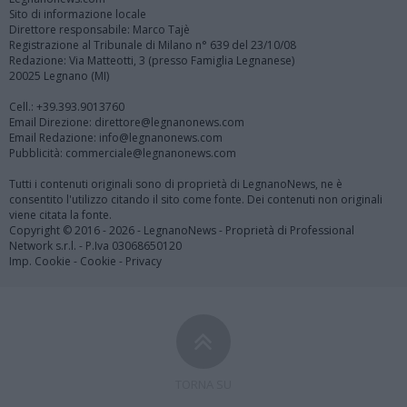
Sito di informazione locale
Direttore responsabile: Marco Tajè
Registrazione al Tribunale di Milano n° 639 del 23/10/08
Redazione: Via Matteotti, 3 (presso Famiglia Legnanese)
20025 Legnano (MI)
Cell.: +39.393.9013760
Email Direzione: direttore@legnanonews.com
Email Redazione: info@legnanonews.com
Pubblicità: commerciale@legnanonews.com
Tutti i contenuti originali sono di proprietà di LegnanoNews, ne è
consentito l'utilizzo citando il sito come fonte. Dei contenuti non originali
viene citata la fonte.
Copyright © 2016 - 2026 - LegnanoNews - Proprietà di Professional
Network s.r.l. - P.Iva 03068650120
Imp. Cookie
-
Cookie
-
Privacy
TORNA SU