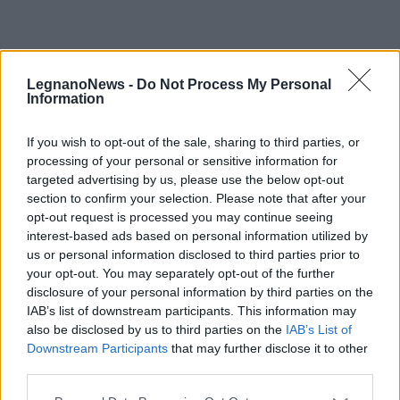
LegnanoNews -
Do Not Process My Personal
Information
If you wish to opt-out of the sale, sharing to third parties, or
processing of your personal or sensitive information for
targeted advertising by us, please use the below opt-out
Tutti gli eventi
section to confirm your selection. Please note that after your
di
agosto
opt-out request is processed you may continue seeing
Via Confalonieri, 5
interest-based ads based on personal information utilized by
Castronno
us or personal information disclosed to third parties prior to
your opt-out. You may separately opt-out of the further
disclosure of your personal information by third parties on the
LEGGI ANCHE
IAB’s list of downstream participants. This information may
also be disclosed by us to third parties on the
IAB’s List of
Highlights Palio 2026 – Dalla sfilata alla corsa finale
Downstream Participants
that may further disclose it to other
Il capitano Potestio commenta la vittoria al Palio 2026
third parties.
PIÙ INFORMAZIONI SU