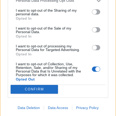
Personal Data Processing Opt Outs
palio
palio di legnano 2026
legnano
I want to opt-out of the Sharing of my
personal data.
Opted In
LEGGI GLI ALTRI ARTICOLI DI
LA CORSA
I want to opt-out of the Sale of my
Personal Data.
Opted In
Commenti
I want to opt-out of processing my
Personal Data for Targeted Advertising.
Accedi
o
registrati
per commentare questo
Opted In
articolo.
L'email è richiesta ma non verrà mostrata ai visitatori. Il contenuto di questo
I want to opt-out of Collection, Use,
commento esprime il pensiero dell'autore e non rappresenta la linea editoriale
Retention, Sale, and/or Sharing of my
di VareseNews.it, che rimane autonoma e indipendente. I messaggi inclusi nei
Personal Data that Is Unrelated with the
commenti non sono testi giornalistici, ma post inviati dai singoli lettori che
Purposes for which it was collected.
possono essere automaticamente pubblicati senza filtro preventivo. I commenti
Opted Out
che includano uno o più link a siti esterni verranno rimossi in automatico dal
sistema.
CONFIRM
ALTRE NOTIZIE DI LEGNANO
Data Deletion
Data Access
Privacy Policy