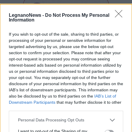
LegnanoNews -
Do Not Process My Personal
Information
If you wish to opt-out of the sale, sharing to third parties, or
Tutti gli eventi
processing of your personal or sensitive information for
di
agosto
targeted advertising by us, please use the below opt-out
Via Confalonieri, 5
section to confirm your selection. Please note that after your
Castronno
opt-out request is processed you may continue seeing
interest-based ads based on personal information utilized by
us or personal information disclosed to third parties prior to
PIÙ INFORMAZIONI SU
your opt-out. You may separately opt-out of the further
disclosure of your personal information by third parties on the
cena della vittoria
contrada legnarello
palio 2024
IAB’s list of downstream participants. This information may
alessandro mengoli
antonio siri
diego tomalino
also be disclosed by us to third parties on the
IAB’s List of
michela sala
legnano
Downstream Participants
that may further disclose it to other
third parties.
LEGGI GLI ALTRI ARTICOLI DI
Personal Data Processing Opt Outs
CONTRADA LEGNARELLO
I want to opt-out of the Sharing of my