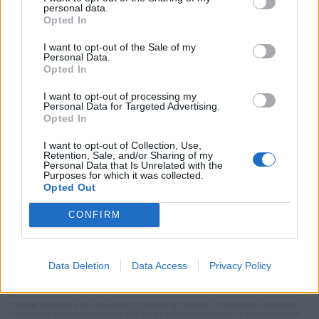
personal data.
Opted In
I want to opt-out of the Sale of my
Personal Data.
Selezioniamo per te
Opted In
Il meglio di
I want to opt-out of processing my
Personal Data for Targeted Advertising.
Opted In
I want to opt-out of Collection, Use,
Iscriviti alla
Retention, Sale, and/or Sharing of my
Personal Data that Is Unrelated with the
Purposes for which it was collected.
newsletter
Opted Out
CONFIRM
Commenti
Data Deletion
Data Access
Privacy Policy
Accedi
o
registrati
per commentare questo
articolo.
L'email è richiesta ma non verrà mostrata ai visitatori. Il contenuto di questo
commento esprime il pensiero dell'autore e non rappresenta la linea editoriale