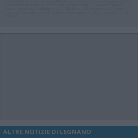
di VareseNews.it, che rimane autonoma e indipendente. I messaggi inclusi nei
commenti non sono testi giornalistici, ma post inviati dai singoli lettori che
possono essere automaticamente pubblicati senza filtro preventivo. I commenti
che includano uno o più link a siti esterni verranno rimossi in automatico dal
sistema.
ALTRE NOTIZIE DI LEGNANO