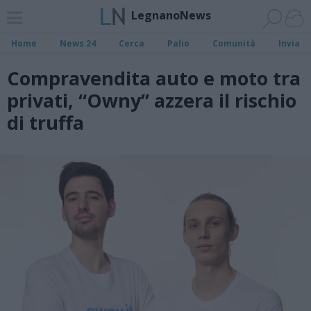
LegnanoNews
Home
News 24
Cerca
Palio
Comunità
Invia
Compravendita auto e moto tra
privati, “Owny” azzera il rischio
di truffa