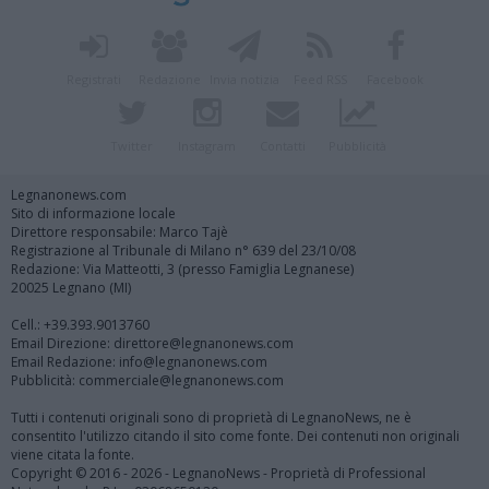
Registrati
Redazione
Invia notizia
Feed RSS
Facebook
Twitter
Instagram
Contatti
Pubblicità
Legnanonews.com
Sito di informazione locale
Direttore responsabile: Marco Tajè
Registrazione al Tribunale di Milano n° 639 del 23/10/08
Redazione: Via Matteotti, 3 (presso Famiglia Legnanese)
20025 Legnano (MI)
Cell.: +39.393.9013760
Email Direzione: direttore@legnanonews.com
Email Redazione: info@legnanonews.com
Pubblicità: commerciale@legnanonews.com
Tutti i contenuti originali sono di proprietà di LegnanoNews, ne è
consentito l'utilizzo citando il sito come fonte. Dei contenuti non originali
viene citata la fonte.
Copyright © 2016 - 2026 - LegnanoNews - Proprietà di Professional