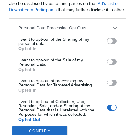
also be disclosed by us to third parties on the
IAB’s List of
dall’altra parte deve dedicare meno tempo al
Downstream Participants
that may further disclose it to other
compratore ed è certo della presenza del
third parties.
denaro sulla piattaforma. Grazie a questo
Personal Data Processing Opt Outs
servizio può procedere al passaggio di
I want to opt-out of the Sharing of my
proprietà a cuore leggero. Il compratore viene
personal data.
Opted In
anche tutelato da eventuali pagamenti
I want to opt-out of the Sale of my
effettuati verso il venditore, nel caso in cui
Personal Data.
Opted In
non voglia concludere l’operazione: il
I want to opt-out of processing my
compratore richiede il rimborso
Personal Data for Targeted Advertising.
Opted In
dell’operazione, il venditore lo conferma e
I want to opt-out of Collection, Use,
Owny restituisce il denaro al compratore.
Retention, Sale, and/or Sharing of my
Personal Data that Is Unrelated with the
Owny ha pensato a tutte le diverse ipotesi
Purposes for which it was collected.
Opted Out
possibili, prevedendo tre tipologie di
CONFIRM
operazioni spiegate nella pagina
“come