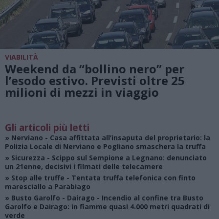
VIABILITÀ
Weekend da “bollino nero” per
l’esodo estivo. Previsti oltre 25
milioni di mezzi in viaggio
Gli articoli più letti
»
Nerviano
- Casa affittata all’insaputa del proprietario: la
Polizia Locale di Nerviano e Pogliano smaschera la truffa
»
Sicurezza
- Scippo sul Sempione a Legnano: denunciato
un 21enne, decisivi i filmati delle telecamere
»
Stop alle truffe
- Tentata truffa telefonica con finto
maresciallo a Parabiago
»
Busto Garolfo - Dairago
- Incendio al confine tra Busto
Garolfo e Dairago: in fiamme quasi 4.000 metri quadrati di
verde