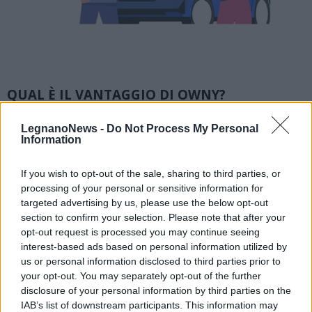
QUAL È IL VANTAGGIO DI OWNY?
Oltre ad azzerare il rischio di truffa, il
LegnanoNews -
Do Not Process My Personal
vantaggio di Owny e anche quello di
Information
agevolare le compravendite su lunga
If you wish to opt-out of the sale, sharing to third parties, or
distanza. Il compratore si dovrà recare dal
processing of your personal or sensitive information for
targeted advertising by us, please use the below opt-out
venditore solamente una volta per ritirare il
section to confirm your selection. Please note that after your
mezzo ed effettuare il passaggio di proprietà:
opt-out request is processed you may continue seeing
interest-based ads based on personal information utilized by
in questo modo il compratore conclude
us or personal information disclosed to third parties prior to
l’acquisto in maniera più rapida e “facendo
your opt-out. You may separately opt-out of the further
disclosure of your personal information by third parties on the
solamente una volta la strada”. Il venditore
IAB’s list of downstream participants. This information may