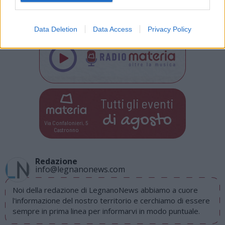
funziona”
.
Data Deletion
Data Access
Privacy Policy
Tutti gli eventi
di
agosto
Via Confalonieri, 5
Castronno
Redazione
info@legnanonews.com
Noi della redazione di LegnanoNews abbiamo a cuore
l'informazione del nostro territorio e cerchiamo di essere
sempre in prima linea per informarvi in modo puntuale.