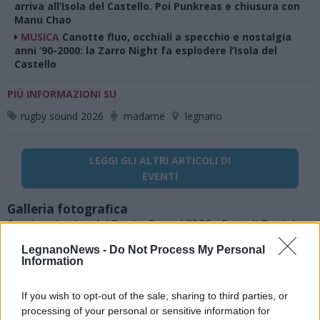
arriva all’Isola del Castello. Poi Punkreas e chiusura con
Manu Chao
MUSICA
Canotte fluo, occhiali a specchio e nostalgia
anni ’90-2000: la Zarro Night fa esplodere l’Isola del
Castello
PIÙ INFORMAZIONI SU
rugby sound 2026
madame
legnano
LEGGI GLI ALTRI ARTICOLI DI
EVENTI
Galleria fotografica
6occia sul palco del Rugby Sound 2026 - Foto di Daniele
Zaffaroni
LegnanoNews -
Do Not Process My Personal
Information
If you wish to opt-out of the sale, sharing to third parties, or
processing of your personal or sensitive information for