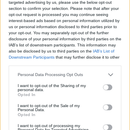
targeted advertising by us, please use the below opt-out
section to confirm your selection. Please note that after your
opt-out request is processed you may continue seeing
interest-based ads based on personal information utilized by
us or personal information disclosed to third parties prior to
Selezioniamo per te
your opt-out. You may separately opt-out of the further
Il meglio di
disclosure of your personal information by third parties on the
IAB’s list of downstream participants. This information may
also be disclosed by us to third parties on the
IAB’s List of
Downstream Participants
that may further disclose it to other
third parties.
Iscriviti alla
Personal Data Processing Opt Outs
newsletter
I want to opt-out of the Sharing of my
personal data.
Opted In
Commenti
I want to opt-out of the Sale of my
Personal Data.
Accedi
o
registrati
per commentare questo
Opted In
articolo.
I want to opt-out of processing my
L'email è richiesta ma non verrà mostrata ai visitatori. Il contenuto di questo
Personal Data for Targeted Advertising.