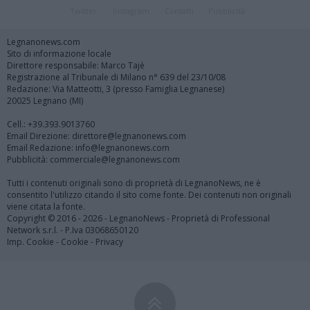
Twitter
Instagram
Contatti
Pubblicità
Legnanonews.com
Sito di informazione locale
Direttore responsabile: Marco Tajè
Registrazione al Tribunale di Milano n° 639 del 23/10/08
Redazione: Via Matteotti, 3 (presso Famiglia Legnanese)
20025 Legnano (MI)
Cell.: +39.393.9013760
Email Direzione: direttore@legnanonews.com
Email Redazione: info@legnanonews.com
Pubblicità: commerciale@legnanonews.com
Tutti i contenuti originali sono di proprietà di LegnanoNews, ne è
consentito l'utilizzo citando il sito come fonte. Dei contenuti non originali
viene citata la fonte.
Copyright © 2016 - 2026 - LegnanoNews - Proprietà di Professional
Network s.r.l. - P.Iva 03068650120
Imp. Cookie
-
Cookie
-
Privacy