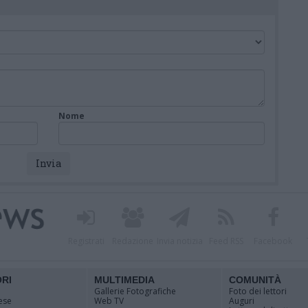
Nome
Registrati
Redazione
Invia notizia
Feed RSS
Facebook
ORI
MULTIMEDIA
COMUNITÀ
Gallerie Fotografiche
Foto dei lettori
ese
Web TV
Auguri