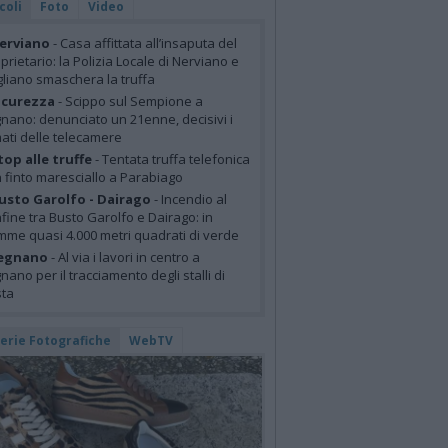
coli
Foto
Video
erviano
- Casa affittata all’insaputa del
prietario: la Polizia Locale di Nerviano e
liano smaschera la truffa
icurezza
- Scippo sul Sempione a
nano: denunciato un 21enne, decisivi i
mati delle telecamere
top alle truffe
- Tentata truffa telefonica
 finto maresciallo a Parabiago
usto Garolfo - Dairago
- Incendio al
fine tra Busto Garolfo e Dairago: in
mme quasi 4.000 metri quadrati di verde
egnano
- Al via i lavori in centro a
nano per il tracciamento degli stalli di
sta
lerie Fotografiche
WebTV