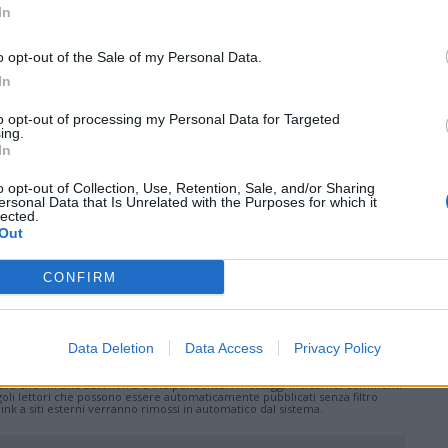
In
o opt-out of the Sale of my Personal Data.
In
Tutti gli eventi
to opt-out of processing my Personal Data for Targeted
di
agosto
ing.
Via Confalonieri, 5
In
Castronno
o opt-out of Collection, Use, Retention, Sale, and/or Sharing
ersonal Data that Is Unrelated with the Purposes for which it
lected.
Pubblicato il 12 Maggio 2026
Out
CONFIRM
ati
per commentare questo articolo.
Data Deletion
Data Access
Privacy Policy
tatori. Il contenuto di questo commento esprime il pensiero dell'autore e
s.it, che rimane autonoma e indipendente. I messaggi inclusi nei commenti
ingoli lettori che possono essere automaticamente pubblicati senza filtro
nk a siti esterni verranno rimossi in automatico dal sistema.