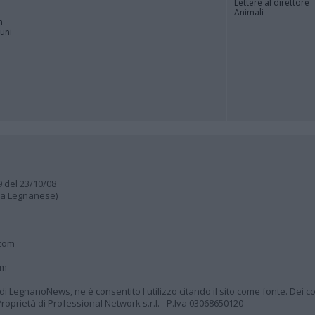
Lettere al direttore
Animali
a
muni
9 del 23/10/08
lia Legnanese)
.com
om
à di LegnanoNews, ne è consentito l'utilizzo citando il sito come fonte. Dei co
oprietà di Professional Network s.r.l. - P.Iva 03068650120