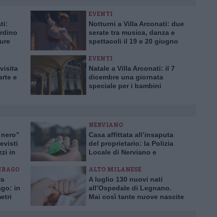
EVENTI
ti:
Notturni a Villa Arconati: due
ardino
serate tra musica, danza e
ure
spettacoli il 19 e 20 giugno
EVENTI
visita
Natale a Villa Arconati: il 7
arte e
dicembre una giornata
speciale per i bambini
NERVIANO
 nero”
Casa affittata all’insaputa
evisti
del proprietario: la Polizia
zzi in
Locale di Nerviano e
Pogliano smaschera la truffa
IRAGO
ALTO MILANESE
ra
A luglio 130 nuovi nati
ago: in
all’Ospedale di Legnano.
etri
Mai così tante nuove nascite
in un solo mese da 10 anni