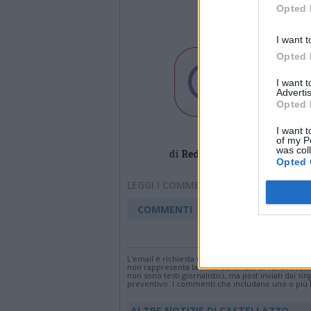
Opted 
I want t
Opted 
I want 
Advertis
Opted 
I want t
of my P
was col
di
Redazione
Opted 
LEGGI I COMMENTI
COMMENTI
Accedi
o
registr
L'email è richiesta ma non verrà mostrata ai visi
non rappresenta la linea editoriale di VareseNew
non sono testi giornalistici, ma post inviati dai s
preventivo. I commenti che includano uno o più li
ALTRE NOTIZIE DI CASTELLAZZO