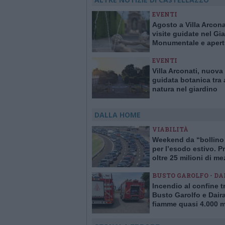
EVENTI
Agosto a Villa Arcona
visite guidate nel Gi
Monumentale e apert
domenicali
EVENTI
Villa Arconati, nuova 
guidata botanica tra 
natura nel giardino
monumentale
DALLA HOME
VIABILITÀ
Weekend da “bollino
per l’esodo estivo. Pr
oltre 25 milioni di me
viaggio
BUSTO GAROLFO - DA
Incendio al confine t
Busto Garolfo e Dair
fiamme quasi 4.000 m
quadrati di verde