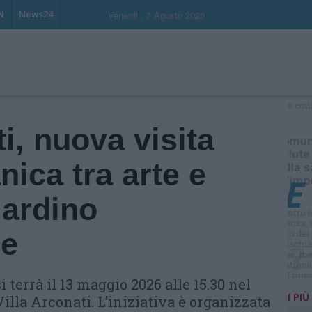
N
News24
Venerdi , 7 Agosto 2026
S
ti, nuova visita
nica tra arte e
iardino
e
i terrà il 13 maggio 2026 alle 15.30 nel
I PIÙ
lla Arconati. L’iniziativa è organizzata