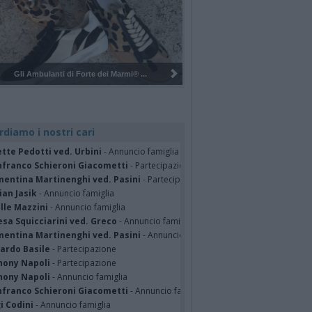
Pulizia del bosco del Rugareto a ...
rdiamo i nostri cari
tte Pedotti ved. Urbini
- Annuncio famiglia
nfranco Schieroni Giacometti
- Partecipazione
mentina Martinenghi ved. Pasini
- Partecipazione
ian Jasik
- Annuncio famiglia
lle Mazzini
- Annuncio famiglia
sa Squicciarini ved. Greco
- Annuncio famiglia
mentina Martinenghi ved. Pasini
- Annuncio famiglia
cardo Basile
- Partecipazione
hony Napoli
- Partecipazione
hony Napoli
- Annuncio famiglia
nfranco Schieroni Giacometti
- Annuncio famiglia
i Codini
- Annuncio famiglia