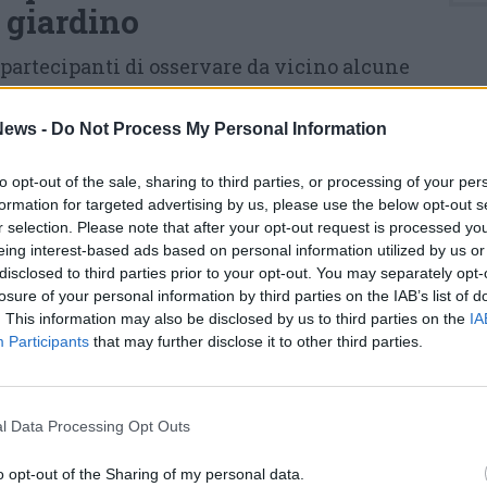
 giardino
 partecipanti di osservare da vicino alcune
enze botaniche presenti nel parco di Villa
 chi ogni giorno si occupa della loro cura e
ews -
Do Not Process My Personal Information
appe del percorso ci saranno gli agrumi
to opt-out of the sale, sharing to third parties, or processing of your per
i limoni presenti nella villa già dal Seicento e
formation for targeted advertising by us, please use the below opt-out s
 in terracotta realizzati da maestri vasai
r selection. Please note that after your opt-out request is processed y
eing interest-based ads based on personal information utilized by us or
rcorso proseguirà poi verso la grande quercia
disclosed to third parties prior to your opt-out. You may separately opt-
 Diana e verso un raro esemplare di acero
losure of your personal information by third parties on the IAB’s list of
. This information may also be disclosed by us to third parties on the
IA
ni particolarmente imponenti. Spazio anche
Participants
that may further disclose it to other third parties.
raverso l’arte topiaria e alle piante del
 sistema naturale di fitodepurazione che
ua delle statue e delle fontane del giardino.
l Data Processing Opt Outs
o opt-out of the Sharing of my personal data.