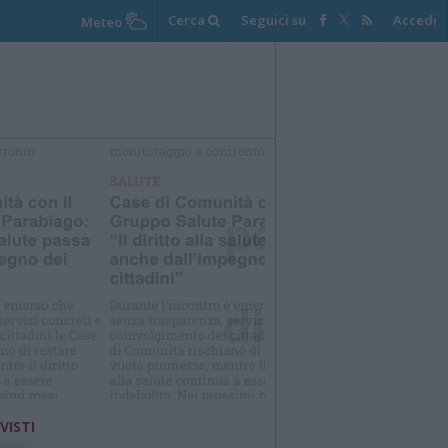
Cerca
Seguici su
Accedi
Meteo
elezioniamo per te
Il meglio di
 VISTI