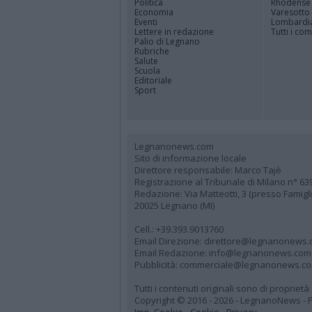
Politica
Rhodense
Economia
Varesotto
Eventi
Lombardi
Lettere in redazione
Tutti i co
Palio di Legnano
Rubriche
Salute
Scuola
Editoriale
Sport
Legnanonews.com
Sito di informazione locale
Direttore responsabile: Marco Tajè
Registrazione al Tribunale di Milano n° 63
Redazione: Via Matteotti, 3 (presso Famig
20025 Legnano (MI)
Cell.: +39.393.9013760
Email Direzione: direttore@legnanonews
Email Redazione: info@legnanonews.com
Pubblicità: commerciale@legnanonews.c
Tutti i contenuti originali sono di propriet
Copyright © 2016 - 2026 - LegnanoNews - Pr