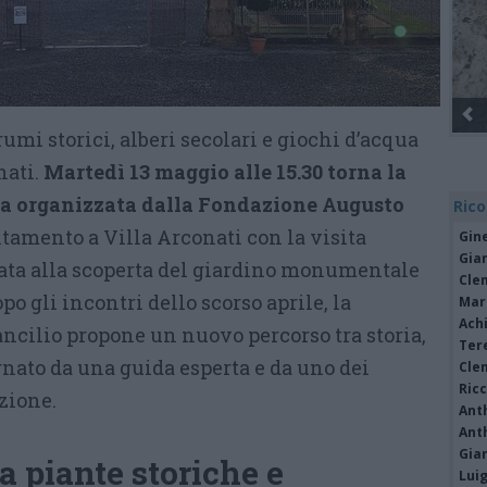
Gli Ambulanti di Forte dei Marmi® ...
umi storici, alberi secolari e giochi d’acqua
nati.
Martedì 13 maggio alle 15.30 torna la
ca organizzata dalla Fondazione Augusto
Rico
mento a Villa Arconati con la visita
Gine
Gia
ata alla scoperta del giardino monumentale
Cle
po gli incontri dello scorso aprile, la
Mar
Achi
cilio propone un nuovo percorso tra storia,
Tere
nato da una guida esperta e da uno dei
Cle
Ric
zione.
Ant
Ant
Gia
a piante storiche e
Luig