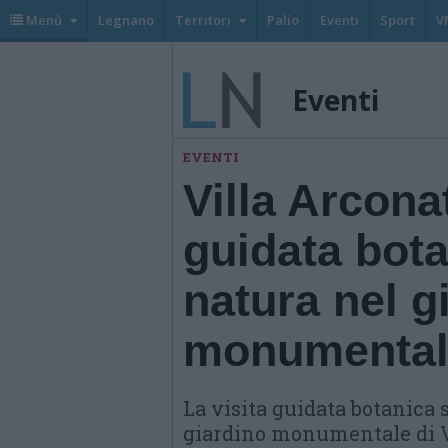
Menù
Legnano
Territori
Palio
Eventi
Sport
V
Eventi
EVENTI
Villa Arcona
guidata bota
natura nel g
monumental
La visita guidata botanica s
giardino monumentale di Vi