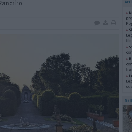
Rancilio
Arti
»
N
pro
Pog
»
S
Leg
fil
»
S
con
»
B
con
fia
»
L
Leg
so
Gal