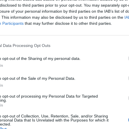
e prenotazioni: 02 70208212 – 340 9805101 – 345
disclosed to third parties prior to your opt-out. You may separately opt-
losure of your personal information by third parties on the IAB’s list of
. This information may also be disclosed by us to third parties on the
IA
Participants
that may further disclose it to other third parties.
Tutti gli eventi
di
agosto
Via Confalonieri, 5
Castronno
l Data Processing Opt Outs
o opt-out of the Sharing of my personal data.
In
o opt-out of the Sale of my Personal Data.
nanoNews abbiamo a cuore l'informazione del nostro
In
ssere sempre in prima linea per informarvi in modo
to opt-out of processing my Personal Data for Targeted
ing.
In
o opt-out of Collection, Use, Retention, Sale, and/or Sharing
Pubblicato il 26 Giugno 2020
ersonal Data that Is Unrelated with the Purposes for which it
lected.
Out