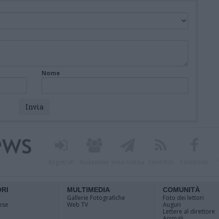
Nome
Registrati
Redazione
Invia notizia
Feed RSS
Facebook
ORI
MULTIMEDIA
COMUNITÀ
Gallerie Fotografiche
Foto dei lettori
ese
Web TV
Auguri
Lettere al direttore
Animali