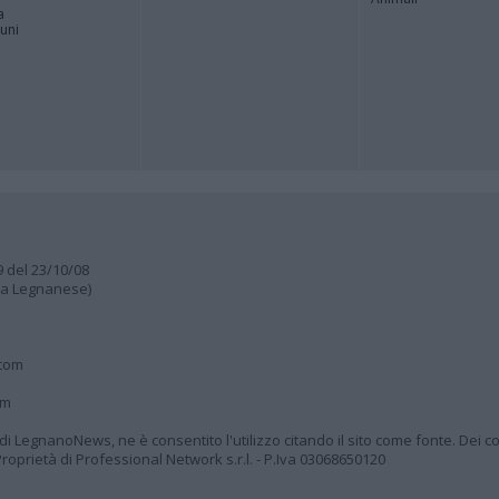
a
muni
9 del 23/10/08
lia Legnanese)
.com
om
à di LegnanoNews, ne è consentito l'utilizzo citando il sito come fonte. Dei co
oprietà di Professional Network s.r.l. - P.Iva 03068650120