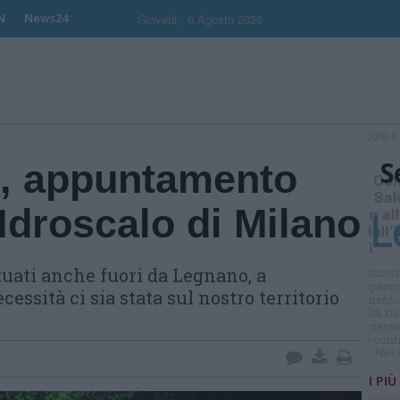
N
News24
Giovedi , 6 Agosto 2026
S
, appuntamento
’Idroscalo di Milano
ttuati anche fuori da Legnano, a
essità ci sia stata sul nostro territorio
I PIÙ