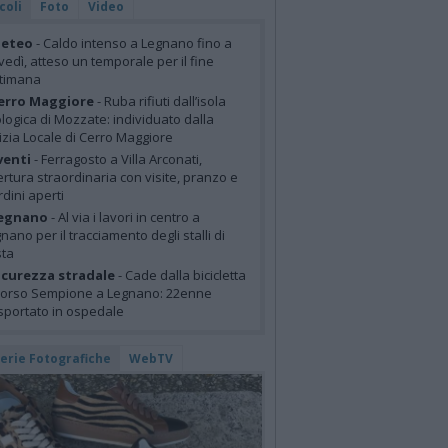
coli
Foto
Video
eteo
- Caldo intenso a Legnano fino a
vedì, atteso un temporale per il fine
ttimana
erro Maggiore
- Ruba rifiuti dall’isola
logica di Mozzate: individuato dalla
izia Locale di Cerro Maggiore
venti
- Ferragosto a Villa Arconati,
rtura straordinaria con visite, pranzo e
rdini aperti
egnano
- Al via i lavori in centro a
nano per il tracciamento degli stalli di
sta
icurezza stradale
- Cade dalla bicicletta
corso Sempione a Legnano: 22enne
sportato in ospedale
lerie Fotografiche
WebTV