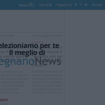
Cerca
Seguici su
Accedi
Meteo
elezioniamo per te
Il meglio di
Iscriviti alla
newsletter
 VISTI