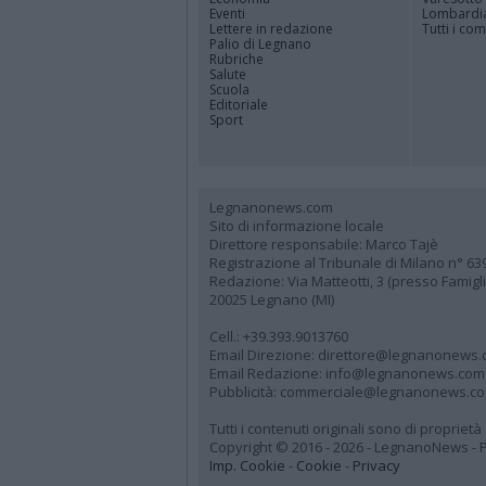
Eventi
Lombardi
Lettere in redazione
Tutti i co
Palio di Legnano
Rubriche
Salute
Scuola
Editoriale
Sport
Legnanonews.com
Sito di informazione locale
Direttore responsabile: Marco Tajè
Registrazione al Tribunale di Milano n° 63
Redazione: Via Matteotti, 3 (presso Famig
20025 Legnano (MI)
Cell.: +39.393.9013760
Email Direzione: direttore@legnanonews
Email Redazione: info@legnanonews.com
Pubblicità: commerciale@legnanonews.c
Tutti i contenuti originali sono di propriet
Copyright © 2016 - 2026 - LegnanoNews - Pr
Imp. Cookie
-
Cookie
-
Privacy