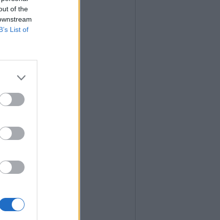
out of the
 downstream
B’s List of