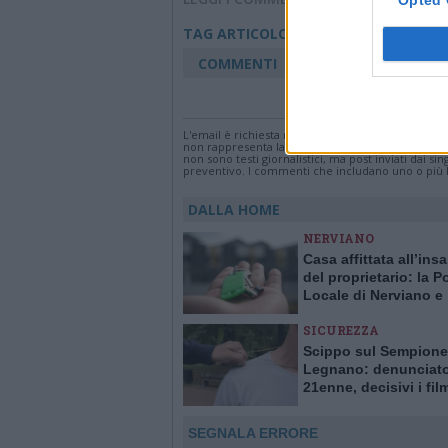
Eventi
Weekend
TAG ARTICOLO
COMMENTI
Accedi
o
registr
L'email è richiesta ma non verrà mostrata ai visi
non rappresenta la linea editoriale di VareseNew
non sono testi giornalistici, ma post inviati dai s
preventivo. I commenti che includano uno o più li
DALLA HOME
NERVIANO
Casa affittata all’ins
del proprietario: la Po
Locale di Nerviano e
Pogliano smaschera l
SICUREZZA
Scippo sul Sempione
Legnano: denunciat
21enne, decisivi i fil
delle telecamere
SEGNALA ERRORE