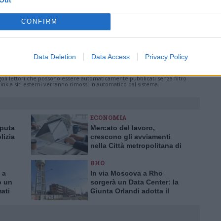
CONFIRM
ati
per commentare questo articolo.
Data Deletion
Data Access
Privacy Policy
tatori. Il contenuto di questo commento esprime il pensiero dell'autore e
s.it, che rimane autonoma e indipendente. I messaggi inclusi nei commenti
ingoli lettori che possono essere automaticamente pubblicati senza filtro
nk a siti esterni verranno rimossi in automatico dal sistema.
ECONOMIA
aputa
Mercato del lavoro,
lizia
crescono gli avviamenti
nella Città metropolitana di
a truffa
Milano
RHO
 a
In via Moscova a Rho
o un
sorgerà un Data Center: la
mati
Giunta Orlandi adotta il
piano attuativo