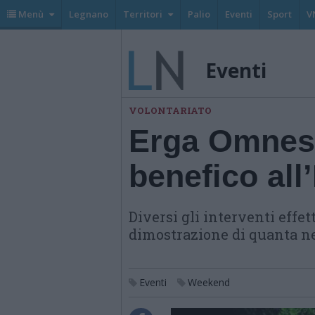
Menù
Legnano
Territori
Palio
Eventi
Sport
V
Eventi
VOLONTARIATO
Erga Omnes
benefico all
Diversi gli interventi effe
dimostrazione di quanta nec
Eventi
Weekend