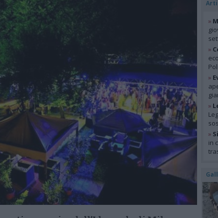
Arti
»
M
gio
se
»
C
eco
Pol
»
E
ape
gia
»
L
Leg
so
»
S
in 
tra
Gal