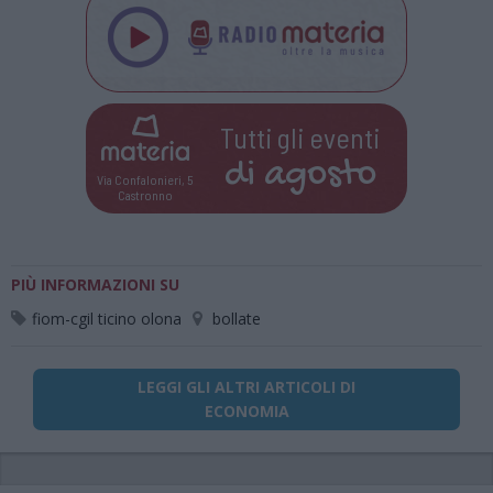
Tutti gli eventi
di
agosto
Via Confalonieri, 5
Castronno
PIÙ INFORMAZIONI SU
fiom-cgil ticino olona
bollate
LEGGI GLI ALTRI ARTICOLI DI
ECONOMIA