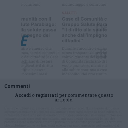
Selezioniamo per te
Il meglio di
Commenti
Accedi
o
registrati
per commentare questo
articolo.
L'email è richiesta ma non verrà mostrata ai visitatori. Il contenuto di questo
commento esprime il pensiero dell'autore e non rappresenta la linea editoriale
di VareseNews.it, che rimane autonoma e indipendente. I messaggi inclusi nei
commenti non sono testi giornalistici, ma post inviati dai singoli lettori che
possono essere automaticamente pubblicati senza filtro preventivo. I commenti
che includano uno o più link a siti esterni verranno rimossi in automatico dal