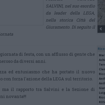
SALVINI, nel suo esordio
da leader della LEGA,
nella storica Città del
Giuramento. Di seguito il
Gli Ambulanti di Forte dei Marmi® ...
iornata
Rico
 giornata di festa, con un afflusso di gente che
Mar
Achi
eroso da diversi anni.
Tere
Cle
ezza ed entusiasmo che ha portato il nuovo
Ric
o con forza l'azione della LEGA sul territorio.
Ant
Ant
Gia
, ma il rapporto tra Salvini e la Sezione di
Luig
ni novanta!!!
Ric
ROS