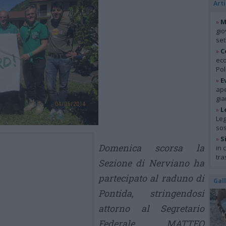
Arti
»
M
gio
se
»
C
eco
Pol
»
E
ape
gia
»
L
Leg
so
»
S
Domenica scorsa la
in 
tra
Sezione di Nerviano ha
partecipato al raduno di
Gal
Pontida, stringendosi
attorno al Segretario
Federale MATTEO