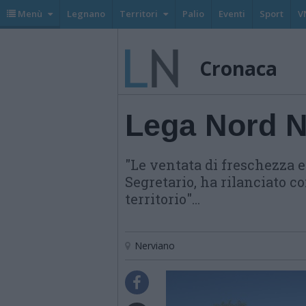
Menù
Legnano
Territori
Palio
Eventi
Sport
V
Cronaca
Lega Nord N
"Le ventata di freschezza 
Segretario, ha rilanciato c
territorio"...
Nerviano