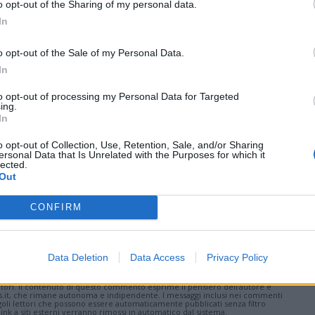
o opt-out of the Sharing of my personal data.
Castronno
In
o opt-out of the Sale of my Personal Data.
In
nanoNews abbiamo a cuore l'informazione del nostro
to opt-out of processing my Personal Data for Targeted
ing.
ssere sempre in prima linea per informarvi in modo
In
o opt-out of Collection, Use, Retention, Sale, and/or Sharing
ersonal Data that Is Unrelated with the Purposes for which it
lected.
Out
Pubblicato il 06 Maggio 2014
CONFIRM
Data Deletion
Data Access
Privacy Policy
ati
per commentare questo articolo.
tatori. Il contenuto di questo commento esprime il pensiero dell'autore e
s.it, che rimane autonoma e indipendente. I messaggi inclusi nei commenti
ingoli lettori che possono essere automaticamente pubblicati senza filtro
nk a siti esterni verranno rimossi in automatico dal sistema.