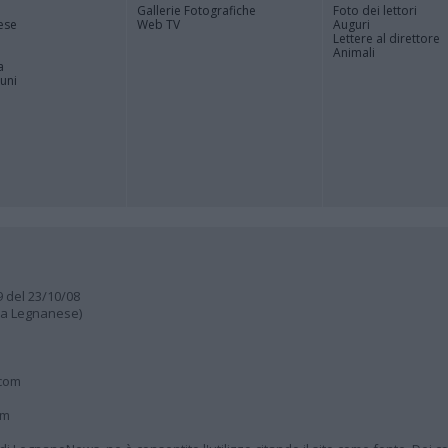
Gallerie Fotografiche
Foto dei lettori
ese
Web TV
Auguri
Lettere al direttore
Animali
a
muni
9 del 23/10/08
lia Legnanese)
.com
om