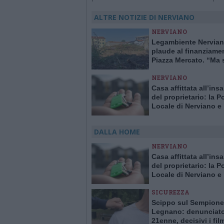
ALTRE NOTIZIE DI NERVIANO
NERVIANO
Legambiente Nervia
plaude al finanziame
Piazza Mercato. “Ma 
una visione di lungo
NERVIANO
periodo”
Casa affittata all’ins
del proprietario: la Po
Locale di Nerviano e
Pogliano smaschera l
DALLA HOME
NERVIANO
Casa affittata all’ins
del proprietario: la Po
Locale di Nerviano e
Pogliano smaschera l
SICUREZZA
Scippo sul Sempione
Legnano: denunciat
21enne, decisivi i fil