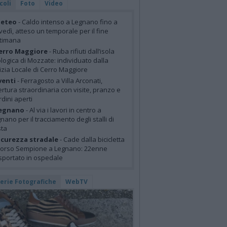
coli
Foto
Video
eteo
- Caldo intenso a Legnano fino a
vedì, atteso un temporale per il fine
ttimana
erro Maggiore
- Ruba rifiuti dall’isola
logica di Mozzate: individuato dalla
izia Locale di Cerro Maggiore
venti
- Ferragosto a Villa Arconati,
rtura straordinaria con visite, pranzo e
rdini aperti
egnano
- Al via i lavori in centro a
nano per il tracciamento degli stalli di
sta
icurezza stradale
- Cade dalla bicicletta
corso Sempione a Legnano: 22enne
sportato in ospedale
lerie Fotografiche
WebTV