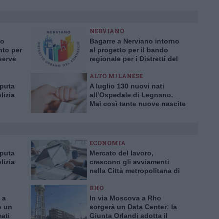
NERVIANO
no
Bagarre a Nerviano intorno
nto per
al progetto per il bando
serve
regionale per i Distretti del
Commercio
ALTO MILANESE
aputa
A luglio 130 nuovi nati
lizia
all’Ospedale di Legnano.
Mai così tante nuove nascite
a truffa
in un solo mese da 10 anni
ECONOMIA
aputa
Mercato del lavoro,
lizia
crescono gli avviamenti
nella Città metropolitana di
a truffa
Milano
RHO
 a
In via Moscova a Rho
o un
sorgerà un Data Center: la
mati
Giunta Orlandi adotta il