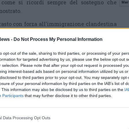
e come si ricordi sempre del sostegno che
Mari
ostrato.
rasto con forza all'immigrazione clandestina
famigerata” riforma Fornero, sono temi molto
ews -
Do Not Process My Personal Information
 è distinta per il calore ed il folto numero
to opt-out of the sale, sharing to third parties, or processing of your per
formation for targeted advertising by us, please use the below opt-out s
o..la passione per la LEGA è più forte che mai,
r selection. Please note that after your opt-out request is processed y
 ci vogliono male!!!
eing interest-based ads based on personal information utilized by us or
disclosed to third parties prior to your opt-out. You may separately opt-
AMPA
losure of your personal information by third parties on the IAB’s list of
. This information may also be disclosed by us to third parties on the
IA
Participants
that may further disclose it to other third parties.
Tutti gli eventi
l Data Processing Opt Outs
di
agosto
Via Confalonieri, 5