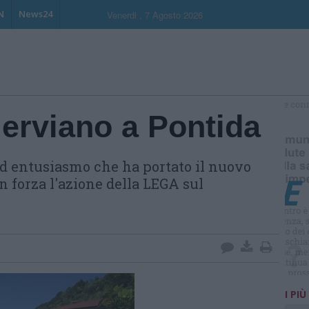
N
News24
Venerdi , 7 Agosto 2026
erviano a Pontida
S
ed entusiasmo che ha portato il nuovo
on forza l'azione della LEGA sul
I PIÙ