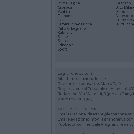
Prima Pagina
Legnano
Cronaca
Alto Milan
Politica
Rhodense
Economia
Varesotto
Eventi
Lombardi
Lettere in redazione
Tutti i co
Palio di Legnano
Rubriche
Salute
Scuola
Editoriale
Sport
Legnanonews.com
Sito di informazione locale
Direttore responsabile: Marco Tajè
Registrazione al Tribunale di Milano n° 63
Redazione: Via Matteotti, 3 (presso Famig
20025 Legnano (MI)
Cell.: +39.393.9013760
Email Direzione: direttore@legnanonews
Email Redazione: info@legnanonews.com
Pubblicità: commerciale@legnanonews.c