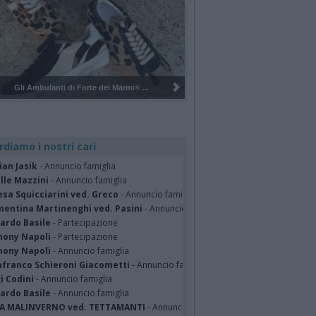
Pulizia del bosco del Rugareto a ...
rdiamo i nostri cari
ian Jasik
- Annuncio famiglia
lle Mazzini
- Annuncio famiglia
sa Squicciarini ved. Greco
- Annuncio famiglia
mentina Martinenghi ved. Pasini
- Annuncio famiglia
cardo Basile
- Partecipazione
hony Napoli
- Partecipazione
hony Napoli
- Annuncio famiglia
nfranco Schieroni Giacometti
- Annuncio famiglia
i Codini
- Annuncio famiglia
cardo Basile
- Annuncio famiglia
A MALINVERNO ved. TETTAMANTI
- Annuncio famiglia