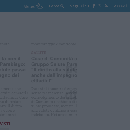
Cerca
Seguici su
Accedi
Meteo
elezioniamo per te
Il meglio di
 VISTI