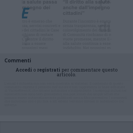
Commenti
Accedi
o
registrati
per commentare questo
articolo.
L'email è richiesta ma non verrà mostrata ai visitatori. Il contenuto di questo
commento esprime il pensiero dell'autore e non rappresenta la linea editoriale
di VareseNews.it, che rimane autonoma e indipendente. I messaggi inclusi nei
commenti non sono testi giornalistici, ma post inviati dai singoli lettori che
possono essere automaticamente pubblicati senza filtro preventivo. I commenti
che includano uno o più link a siti esterni verranno rimossi in automatico dal
sistema.