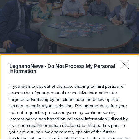
ALTO MILANESE
Primo bilancio di sostenibilità per
LegnanoNews -
Do Not Process My Personal
il gruppo AMGA: “Opportunità di
Information
crescita e trasparenza”
If you wish to opt-out of the sale, sharing to third parties, or
processing of your personal or sensitive information for
targeted advertising by us, please use the below opt-out
section to confirm your selection. Please note that after your
opt-out request is processed you may continue seeing
interest-based ads based on personal information utilized by
us or personal information disclosed to third parties prior to
your opt-out. You may separately opt-out of the further
disclosure of your personal information by third parties on the