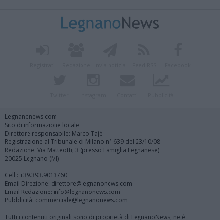
Registrati
Redazione
Invia notizia
Feed RSS
Facebook
Twitter
Instagram
Contatti
Pubblicità
Legnanonews.com
Sito di informazione locale
Direttore responsabile: Marco Tajè
Registrazione al Tribunale di Milano n° 639 del 23/10/08
Redazione: Via Matteotti, 3 (presso Famiglia Legnanese)
20025 Legnano (MI)
Cell.: +39.393.9013760
Email Direzione: direttore@legnanonews.com
Email Redazione: info@legnanonews.com
Pubblicità: commerciale@legnanonews.com
Tutti i contenuti originali sono di proprietà di LegnanoNews, ne è