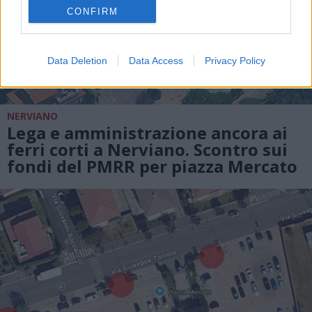
CONFIRM
Data Deletion
Data Access
Privacy Policy
NERVIANO
Lega e amministrazione ancora ai
ferri corti a Nerviano. Scontro sui
fondi del PMRR per piazza Mercato