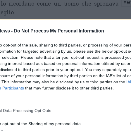
Mari
i lo ricordano come un uomo che spronava
eglio.
co per me – ha ricordato il primo cittadino di
ews -
Do Not Process My Personal Information
-. Conservo un ricordo bellissimo di lui. E'
saputo andare oltre l´impegno politico dando
to opt-out of the sale, sharing to third parties, or processing of your per
rvianese. Era un uomo caparbio e determinato
formation for targeted advertising by us, please use the below opt-out s
r selection. Please note that after your opt-out request is processed y
o all'ultimo: infatti, pochi giorni prima di
eing interest-based ads based on personal information utilized by us or
 per i preparativi della Sagra del Lazzaretto.
disclosed to third parties prior to your opt-out. You may separately opt-
losure of your personal information by third parties on the IAB’s list of
sponibile, cordiale e umile. Nei momenti di
. This information may also be disclosed by us to third parties on the
IA
unque a darti sostegno e fiducia".
Participants
that may further disclose it to other third parties.
Tutti gli eventi
l Data Processing Opt Outs
di
agosto
Via Confalonieri, 5
Castronno
o opt-out of the Sharing of my personal data.
In