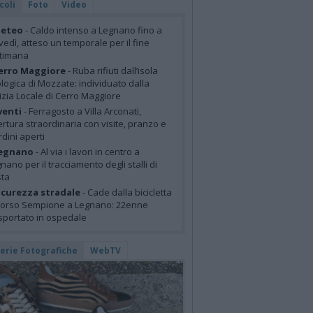
coli
Foto
Video
eteo
- Caldo intenso a Legnano fino a
vedì, atteso un temporale per il fine
ttimana
erro Maggiore
- Ruba rifiuti dall’isola
logica di Mozzate: individuato dalla
izia Locale di Cerro Maggiore
venti
- Ferragosto a Villa Arconati,
rtura straordinaria con visite, pranzo e
rdini aperti
egnano
- Al via i lavori in centro a
nano per il tracciamento degli stalli di
sta
icurezza stradale
- Cade dalla bicicletta
corso Sempione a Legnano: 22enne
sportato in ospedale
lerie Fotografiche
WebTV