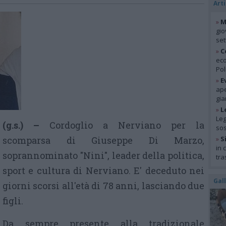
Arti
»
M
gio
se
»
C
eco
Pol
»
E
ape
gia
»
L
Leg
(g.s.) –
Cordoglio a Nerviano per la
so
scomparsa di Giuseppe Di Marzo,
»
S
in 
soprannominato "Nini", leader della politica,
tra
sport e cultura di Nerviano. E' deceduto nei
Gal
giorni scorsi all'età di 78 anni, lasciando due
figli.
Da sempre presente alla tradizionale