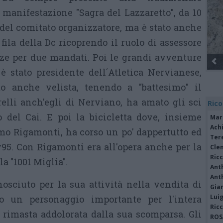
manifestazione "Sagra del Lazzaretto", da 10
 del comitato organizzatore, ma è stato anche
 fila della Dc ricoprendo il ruolo di assessore
nze per due mandati. Poi le grandi avventure
Gli Ambulanti di Forte dei 
è stato presidente dell´Atletica Nervianese,
to anche velista, tenendo a "battesimo" il
lli anch'egli di Nerviano, ha amato gli sci
Rico
del Cai. E poi la bicicletta dove, insieme
Mar
Achi
mo Rigamonti, ha corso un po' dappertutto ed
Tere
95. Con Rigamonti era all'opera anche per la
Cle
Ric
a "1001 Miglia".
Ant
Ant
osciuto per la sua attività nella vendita di
Gia
Luig
o un personaggio importante per l'intera
Ric
rimasta addolorata dalla sua scomparsa. Gli
ROS