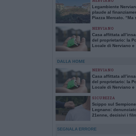
NERVIANO
Legambiente Nervia
plaude al finanziame
Piazza Mercato. “Ma 
una visione di lungo
NERVIANO
periodo”
Casa affittata all’ins
del proprietario: la Po
Locale di Nerviano e
Pogliano smaschera l
DALLA HOME
NERVIANO
Casa affittata all’ins
del proprietario: la Po
Locale di Nerviano e
Pogliano smaschera l
SICUREZZA
Scippo sul Sempione
Legnano: denunciat
21enne, decisivi i fil
delle telecamere
SEGNALA ERRORE