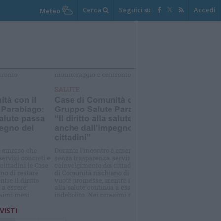
Cerca
Seguici su
Accedi
Meteo
elezioniamo per te
Il meglio di
 VISTI