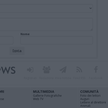
Nome
Registrati
Redazione
Invia notizia
Feed RSS
Facebook
ORI
MULTIMEDIA
COMUNITÀ
Gallerie Fotografiche
Foto dei lettori
ese
Web TV
Auguri
Lettere al direttore
Animali