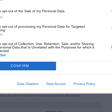
o opt-out of the Sale of my Personal Data.
ws.com
In
 a cuore l'informazione del nostro territorio e
to opt-out of processing my Personal Data for Targeted
in prima linea per informarvi con attenzione.
ing.
In
o opt-out of Collection, Use, Retention, Sale, and/or Sharing
ersonal Data that Is Unrelated with the Purposes for which it
Pubblicato il 26 Maggio 2012
lected.
Out
CONFIRM
ati
per commentare questo articolo.
Data Deletion
Data Access
Privacy Policy
tatori. Il contenuto di questo commento esprime il pensiero dell'autore e
s.it, che rimane autonoma e indipendente. I messaggi inclusi nei commenti
ingoli lettori che possono essere automaticamente pubblicati senza filtro
nk a siti esterni verranno rimossi in automatico dal sistema.