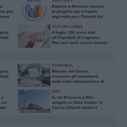
NERVIANO
no
Bagarre a Nerviano intorno
nto per
al progetto per il bando
serve
regionale per i Distretti del
Commercio
ALTO MILANESE
aputa
A luglio 130 nuovi nati
lizia
all’Ospedale di Legnano.
Mai così tante nuove nascite
a truffa
in un solo mese da 10 anni
ECONOMIA
aputa
Mercato del lavoro,
lizia
crescono gli avviamenti
nella Città metropolitana di
a truffa
Milano
RHO
 a
In via Moscova a Rho
o un
sorgerà un Data Center: la
mati
Giunta Orlandi adotta il
piano attuativo