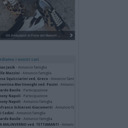
Marmi® ...
Pulizia del bosco del Rugareto a ...
rdiamo i nostri cari
ian Jasik
- Annuncio famiglia
lle Mazzini
- Annuncio famiglia
sa Squicciarini ved. Greco
- Annuncio famiglia
mentina Martinenghi ved. Pasini
- Annuncio famiglia
cardo Basile
- Partecipazione
hony Napoli
- Partecipazione
hony Napoli
- Annuncio famiglia
nfranco Schieroni Giacometti
- Annuncio famiglia
i Codini
- Annuncio famiglia
cardo Basile
- Annuncio famiglia
A MALINVERNO ved. TETTAMANTI
- Annuncio famiglia