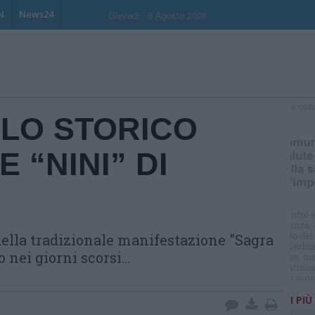
N
News24
Giovedi , 6 Agosto 2026
LO STORICO
S
 “NINI” DI
ella tradizionale manifestazione "Sagra
nei giorni scorsi...
I PIÙ