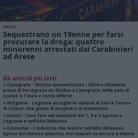
ARESE
Sequestrano un 19enne per farsi
procurare la droga: quattro
minorenni arrestati dai Carabinieri
ad Arese
Gli articoli più letti
»
Canegrate - Notizia sponsorizzata
- Ultima chiamata
prima di Ferragosto da Giridea a Canegrate: mille paia di
scarpe a 7 euro e tante offerte
»
Religione
- Legnano accoglie le reliquie di Santa Teresa
di Lisieux: due giorni di preghiera al monastero
»
Eventi
- Cosa fare nel weekend del 7, 8 e 9 agosto a
Legnano e nell’Alto Milanese
»
Economia
- L’industria che resiste nell’Alto Milanese.
Spinta dal chimico-plastico, ma l’export va ancora a rilento