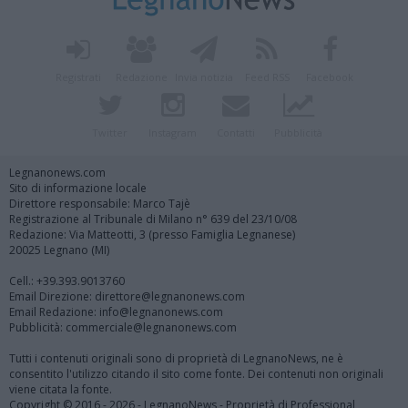
Registrati
Redazione
Invia notizia
Feed RSS
Facebook
Twitter
Instagram
Contatti
Pubblicità
Legnanonews.com
Sito di informazione locale
Direttore responsabile: Marco Tajè
Registrazione al Tribunale di Milano n° 639 del 23/10/08
Redazione: Via Matteotti, 3 (presso Famiglia Legnanese)
20025 Legnano (MI)
Cell.: +39.393.9013760
Email Direzione: direttore@legnanonews.com
Email Redazione: info@legnanonews.com
Pubblicità: commerciale@legnanonews.com
Tutti i contenuti originali sono di proprietà di LegnanoNews, ne è
consentito l'utilizzo citando il sito come fonte. Dei contenuti non originali
viene citata la fonte.
Copyright © 2016 - 2026 - LegnanoNews - Proprietà di Professional