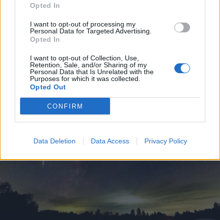
Opted In
I want to opt-out of processing my
VIABILITÀ
Personal Data for Targeted Advertising.
Weekend da “bollino nero” per
Opted In
l’esodo estivo. Previsti oltre 25
milioni di mezzi in viaggio
I want to opt-out of Collection, Use,
Retention, Sale, and/or Sharing of my
Personal Data that Is Unrelated with the
Purposes for which it was collected.
Opted Out
CONFIRM
Data Deletion
Data Access
Privacy Policy