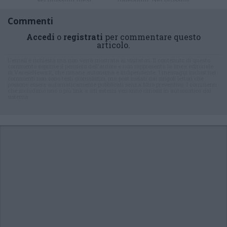
Commenti
Accedi
o
registrati
per commentare questo
articolo.
L'email è richiesta ma non verrà mostrata ai visitatori. Il contenuto di questo
commento esprime il pensiero dell'autore e non rappresenta la linea editoriale
di VareseNews.it, che rimane autonoma e indipendente. I messaggi inclusi nei
commenti non sono testi giornalistici, ma post inviati dai singoli lettori che
possono essere automaticamente pubblicati senza filtro preventivo. I commenti
che includano uno o più link a siti esterni verranno rimossi in automatico dal
sistema.