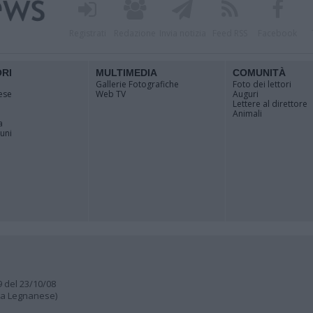
Registrati
Redazione
Invia notizia
Feed RSS
Facebook
ORI
MULTIMEDIA
COMUNITÀ
Gallerie Fotografiche
Foto dei lettori
ese
Web TV
Auguri
Lettere al direttore
Animali
a
muni
9 del 23/10/08
lia Legnanese)