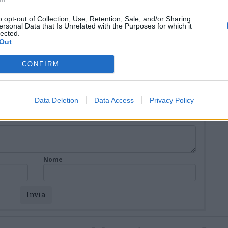
Mari
test di domenica prossima
o opt-out of Collection, Use, Retention, Sale, and/or Sharing
ALTO MILANESE
ersonal Data that Is Unrelated with the Purposes for which it
lected.
nica con
Primo bilancio di
Out
sostenibilità per il gruppo
AMGA: “Opportunità di
crescita e trasparenza”
CONFIRM
Data Deletion
Data Access
Privacy Policy
Nome