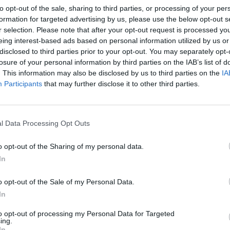
to opt-out of the sale, sharing to third parties, or processing of your per
nanoNews abbiamo a cuore l'informazione del nostro
formation for targeted advertising by us, please use the below opt-out s
ssere sempre in prima linea per informarvi in modo
r selection. Please note that after your opt-out request is processed y
eing interest-based ads based on personal information utilized by us or
disclosed to third parties prior to your opt-out. You may separately opt-
losure of your personal information by third parties on the IAB’s list of
. This information may also be disclosed by us to third parties on the
IA
Pubblicato il 14 Novembre 2008
Participants
that may further disclose it to other third parties.
Rico
Ric
l Data Processing Opt Outs
Ant
ati
per commentare questo articolo.
Ant
o opt-out of the Sharing of my personal data.
Gia
tatori. Il contenuto di questo commento esprime il pensiero dell'autore e
In
s.it, che rimane autonoma e indipendente. I messaggi inclusi nei commenti
Luig
ingoli lettori che possono essere automaticamente pubblicati senza filtro
nk a siti esterni verranno rimossi in automatico dal sistema.
Ric
o opt-out of the Sale of my Personal Data.
ROS
Mari
In
MAU
CALCIO
Mari
to opt-out of processing my Personal Data for Targeted
ro a
Doppia seduta di lavoro per
ing.
Fulv
iamento
il Legnano calcio in vista del
In