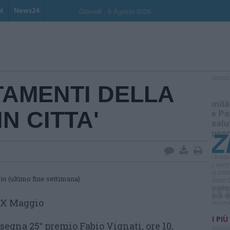
N
News24
Giovedi , 6 Agosto 2026
Ti sei
TAMENTI DELLA
N CITTA'
NOTIZIE
o (ultimo fine settimana)
parlano ?
IX Maggio
I PIÙ
egna 25° premio Fabio Vignati, ore 10,