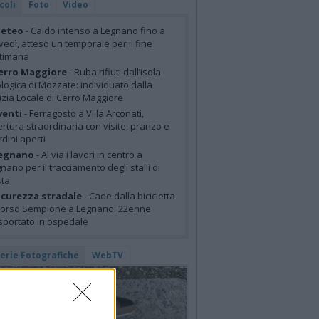
coli
Foto
Video
eteo
- Caldo intenso a Legnano fino a
vedì, atteso un temporale per il fine
ttimana
erro Maggiore
- Ruba rifiuti dall’isola
logica di Mozzate: individuato dalla
izia Locale di Cerro Maggiore
venti
- Ferragosto a Villa Arconati,
rtura straordinaria con visite, pranzo e
rdini aperti
egnano
- Al via i lavori in centro a
nano per il tracciamento degli stalli di
sta
icurezza stradale
- Cade dalla bicicletta
corso Sempione a Legnano: 22enne
sportato in ospedale
lerie Fotografiche
WebTV