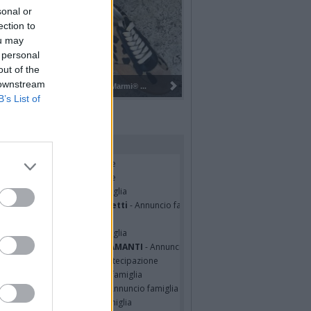
sonal or
ection to
ou may
 personal
out of the
 downstream
Gli Ambulanti di Forte dei Marmi® ...
B’s List of
rdiamo i nostri cari
cardo Basile
- Partecipazione
hony Napoli
- Partecipazione
hony Napoli
- Annuncio famiglia
nfranco Schieroni Giacometti
- Annuncio famiglia
i Codini
- Annuncio famiglia
cardo Basile
- Annuncio famiglia
A MALINVERNO ved. TETTAMANTI
- Annuncio famiglia
a Panisi ved. Bianchi
- Partecipazione
RO SPIGAROLO
- Annuncio famiglia
a Pia Volpe ved. Pilutti
- Annuncio famiglia
io Barlascini
- Annuncio famiglia