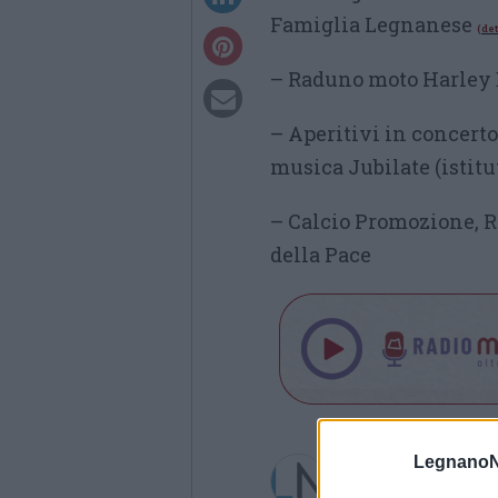
Famiglia Legnanese
(det
– Raduno moto Harley D
– Aperitivi in concerto,
musica Jubilate (istit
– Calcio Promozione, Ro
della Pace
LegnanoN
Redazione
info@legnanonews.com