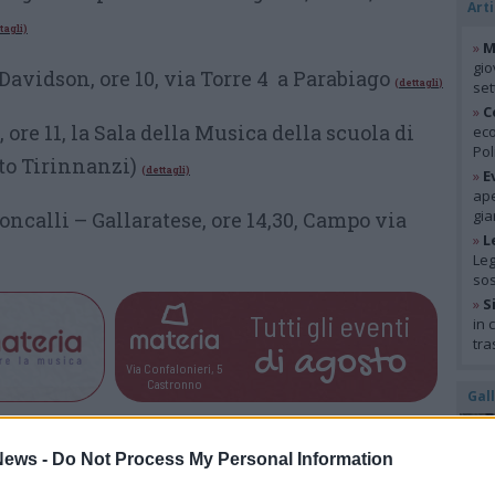
Arti
tagli)
»
M
gio
avidson, ore 10, via Torre 4 a Parabiago
(dettagli
)
se
»
C
 ore 11, la Sala della Musica della scuola di
eco
Pol
uto Tirinnanzi)
(
dettagli)
»
E
ape
gia
ncalli – Gallaratese, ore 14,30, Campo via
»
L
Leg
so
»
S
Tutti gli eventi
in 
tra
di
agosto
Via Confalonieri, 5
Castronno
Gal
ews -
Do Not Process My Personal Information