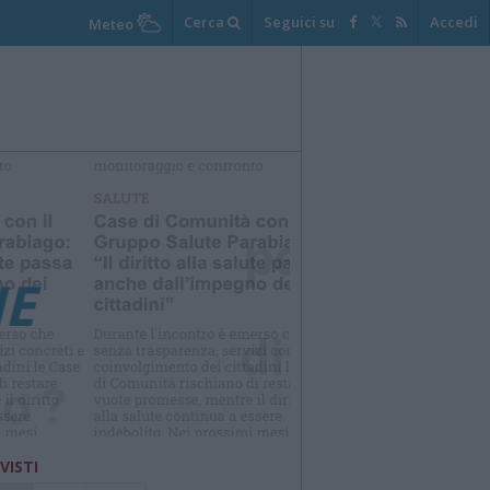
Cerca
Seguici su
Accedi
Meteo
perso le
di cui tutti
 VISTI