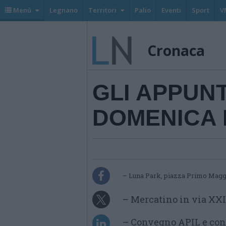
Menù
Legnano
Territori
Palio
Eventi
Sport
V
Cronaca
GLI APPUN
DOMENICA I
– Luna Park, piazza Primo Maggi
– Mercatino in via XX
– Convegno APIL e cons