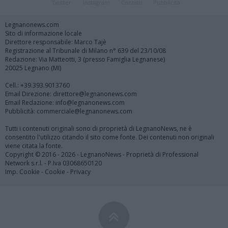
Twitter
Instagram
Contatti
Pubblicità
Legnanonews.com
Sito di informazione locale
Direttore responsabile: Marco Tajè
Registrazione al Tribunale di Milano n° 639 del 23/10/08
Redazione: Via Matteotti, 3 (presso Famiglia Legnanese)
20025 Legnano (MI)
Cell.: +39.393.9013760
Email Direzione: direttore@legnanonews.com
Email Redazione: info@legnanonews.com
Pubblicità: commerciale@legnanonews.com
Tutti i contenuti originali sono di proprietà di LegnanoNews, ne è
consentito l'utilizzo citando il sito come fonte. Dei contenuti non originali
viene citata la fonte.
Copyright © 2016 - 2026 - LegnanoNews - Proprietà di Professional
Network s.r.l. - P.Iva 03068650120
Imp. Cookie
-
Cookie
-
Privacy