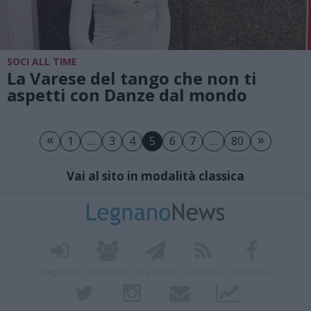
SOCI ALL TIME
La Varese del tango che non ti
aspetti con Danze dal mondo
«
»
1
…
3
4
5
6
7
…
80
Vai al sito in modalità classica
Registrati
Redazione
Invia notizia
Feed RSS
Facebook