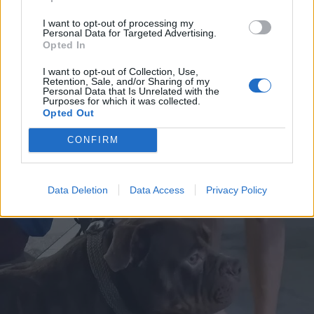
I want to opt-out of processing my
Personal Data for Targeted Advertising.
Opted In
I want to opt-out of Collection, Use,
Retention, Sale, and/or Sharing of my
Personal Data that Is Unrelated with the
Purposes for which it was collected.
Opted Out
VARESE
Sole fino a sabato pomeriggio, poi
CONFIRM
arrivano i temporali: le previsioni
per il weekend
Data Deletion
Data Access
Privacy Policy