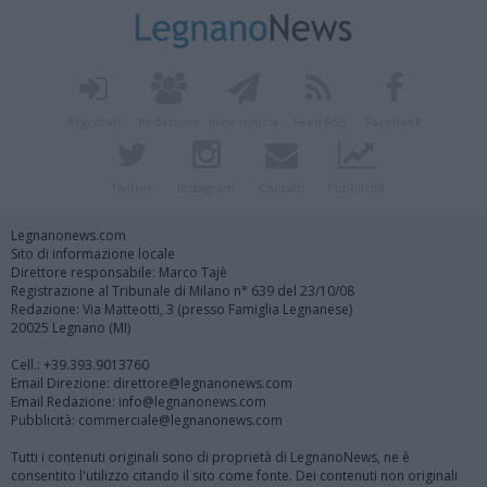
Registrati
Redazione
Invia notizia
Feed RSS
Facebook
Twitter
Instagram
Contatti
Pubblicità
Legnanonews.com
Sito di informazione locale
Direttore responsabile: Marco Tajè
Registrazione al Tribunale di Milano n° 639 del 23/10/08
Redazione: Via Matteotti, 3 (presso Famiglia Legnanese)
20025 Legnano (MI)
Cell.: +39.393.9013760
Email Direzione: direttore@legnanonews.com
Email Redazione: info@legnanonews.com
Pubblicità: commerciale@legnanonews.com
Tutti i contenuti originali sono di proprietà di LegnanoNews, ne è
consentito l'utilizzo citando il sito come fonte. Dei contenuti non originali