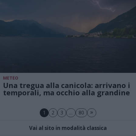
METEO
Una tregua alla canicola: arrivano i
temporali, ma occhio alla grandine
»
1
2
3
…
80
Vai al sito in modalità classica