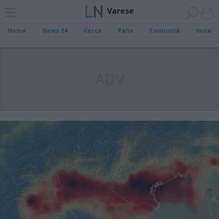
Varese
Home
News 24
Cerca
Palio
Comunità
Invia
ADV