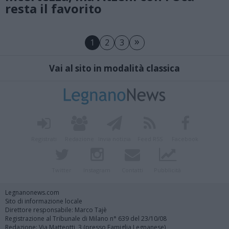
resta il favorito
»
1
2
3
Vai al sito in modalità classica
Registrati
Redazione
Invia notizia
Feed RSS
Facebook
Twitter
Instagram
Contatti
Pubblicità
Legnanonews.com
Sito di informazione locale
Direttore responsabile: Marco Tajè
Registrazione al Tribunale di Milano n° 639 del 23/10/08
Redazione: Via Matteotti, 3 (presso Famiglia Legnanese)