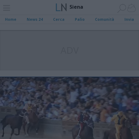
Siena
Home
News 24
Cerca
Palio
Comunità
Invia
ADV