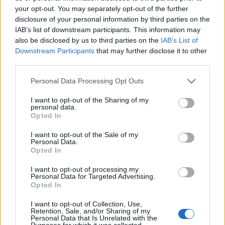
degli ultimi anni
your opt-out. You may separately opt-out of the further
disclosure of your personal information by third parties on the
IAB’s list of downstream participants. This information may
also be disclosed by us to third parties on the
IAB’s List of
Downstream Participants
that may further disclose it to other
third parties.
Personal Data Processing Opt Outs
I want to opt-out of the Sharing of my
personal data.
Opted In
I want to opt-out of the Sale of my
Personal Data.
Opted In
I want to opt-out of processing my
Personal Data for Targeted Advertising.
Opted In
PALIO
I want to opt-out of Collection, Use,
Palio di Siena, alla prova generale
Retention, Sale, and/or Sharing of my
Personal Data that Is Unrelated with the
due novità: Siri in Tartuca e
Purposes for which it was collected.