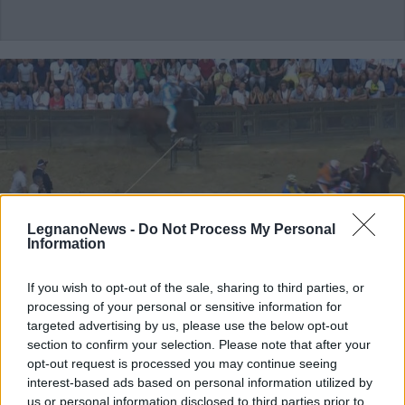
LegnanoNews -
Do Not Process My Personal
Information
If you wish to opt-out of the sale, sharing to third parties, or
processing of your personal or sensitive information for
targeted advertising by us, please use the below opt-out
section to confirm your selection. Please note that after your
PALIO
opt-out request is processed you may continue seeing
Zedde con il Montone vince a Siena
interest-based ads based on personal information utilized by
il Palio dell’Assunta più intenso
us or personal information disclosed to third parties prior to