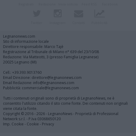
Registrati
Redazione
Invia notizia
Feed RSS
Facebook
Twitter
Instagram
Contatti
Pubblicità
Legnanonews.com
Sito di informazione locale
Direttore responsabile: Marco Tajè
Registrazione al Tribunale di Milano n° 639 del 23/10/08
Redazione: Via Matteotti, 3 (presso Famiglia Legnanese)
20025 Legnano (MI)
Cell.: +39.393.9013760
Email Direzione: direttore@legnanonews.com
Email Redazione: info@legnanonews.com
Pubblicità: commerciale@legnanonews.com
Tutti i contenuti originali sono di proprietà di LegnanoNews, ne è
consentito l'utilizzo citando il sito come fonte. Dei contenuti non originali
viene citata la fonte.
Copyright © 2016 - 2026 - LegnanoNews - Proprietà di Professional
Network s.r.l. - P.Iva 03068650120
Imp. Cookie
-
Cookie
-
Privacy