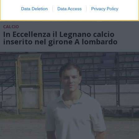
Data Deletion
Data Access
Privacy Policy
CALCIO
In Eccellenza il Legnano calcio
inserito nel girone A lombardo