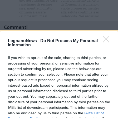
Commenti
Accedi
o
registrati
per commentare questo
articolo.
LegnanoNews -
Do Not Process My Personal
Information
L'email è richiesta ma non verrà mostrata ai visitatori. Il contenuto di questo
commento esprime il pensiero dell'autore e non rappresenta la linea editoriale
di VareseNews.it, che rimane autonoma e indipendente. I messaggi inclusi nei
commenti non sono testi giornalistici, ma post inviati dai singoli lettori che
If you wish to opt-out of the sale, sharing to third parties, or
possono essere automaticamente pubblicati senza filtro preventivo. I commenti
processing of your personal or sensitive information for
che includano uno o più link a siti esterni verranno rimossi in automatico dal
sistema.
targeted advertising by us, please use the below opt-out
section to confirm your selection. Please note that after your
opt-out request is processed you may continue seeing
interest-based ads based on personal information utilized by
us or personal information disclosed to third parties prior to
your opt-out. You may separately opt-out of the further
disclosure of your personal information by third parties on the
IAB’s list of downstream participants. This information may
also be disclosed by us to third parties on the
IAB’s List of