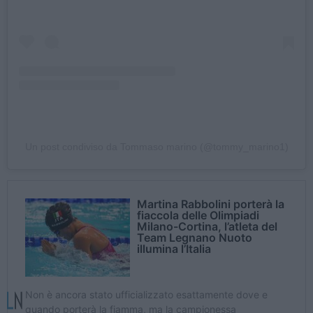
Un post condiviso da Tommaso marino (@tommy_marino1)