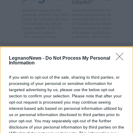
Iscriviti alla
newsletter
Commenti
LegnanoNews -
Do Not Process My Personal
Accedi
o
registrati
per commentare questo
Information
articolo.
L'email è richiesta ma non verrà mostrata ai visitatori. Il contenuto di questo
commento esprime il pensiero dell'autore e non rappresenta la linea editoriale
If you wish to opt-out of the sale, sharing to third parties, or
di VareseNews.it, che rimane autonoma e indipendente. I messaggi inclusi nei
commenti non sono testi giornalistici, ma post inviati dai singoli lettori che
processing of your personal or sensitive information for
possono essere automaticamente pubblicati senza filtro preventivo. I commenti
targeted advertising by us, please use the below opt-out
che includano uno o più link a siti esterni verranno rimossi in automatico dal
sistema.
section to confirm your selection. Please note that after your
opt-out request is processed you may continue seeing
interest-based ads based on personal information utilized by
us or personal information disclosed to third parties prior to
your opt-out. You may separately opt-out of the further
disclosure of your personal information by third parties on the