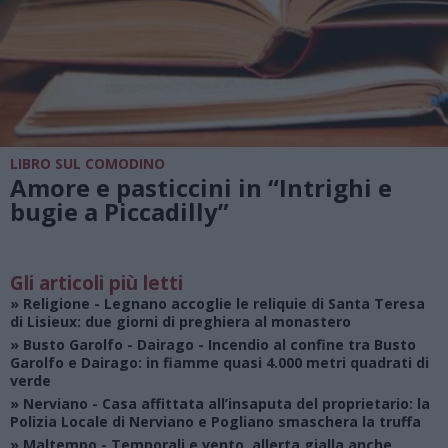
LIBRO SUL COMODINO
Amore e pasticcini in “Intrighi e
bugie a Piccadilly”
Gli articoli più letti
»
Religione
- Legnano accoglie le reliquie di Santa Teresa
di Lisieux: due giorni di preghiera al monastero
»
Busto Garolfo - Dairago
- Incendio al confine tra Busto
Garolfo e Dairago: in fiamme quasi 4.000 metri quadrati di
verde
»
Nerviano
- Casa affittata all’insaputa del proprietario: la
Polizia Locale di Nerviano e Pogliano smaschera la truffa
»
Maltempo
- Temporali e vento, allerta gialla anche