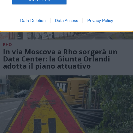
Data Deletion
Data Access
Privacy Policy
RHO
In via Moscova a Rho sorgerà un
Data Center: la Giunta Orlandi
adotta il piano attuativo