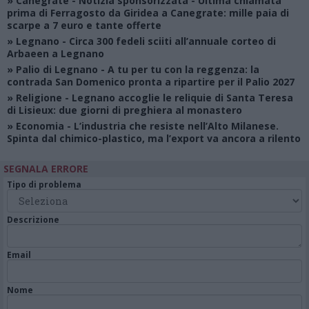
»
Canegrate - Notizia sponsorizzata
- Ultima chiamata
prima di Ferragosto da Giridea a Canegrate: mille paia di
scarpe a 7 euro e tante offerte
»
Legnano
- Circa 300 fedeli sciiti all’annuale corteo di
Arbaeen a Legnano
»
Palio di Legnano
- A tu per tu con la reggenza: la
contrada San Domenico pronta a ripartire per il Palio 2027
»
Religione
- Legnano accoglie le reliquie di Santa Teresa
di Lisieux: due giorni di preghiera al monastero
»
Economia
- L’industria che resiste nell’Alto Milanese.
Spinta dal chimico-plastico, ma l’export va ancora a rilento
SEGNALA ERRORE
Tipo di problema
Descrizione
Email
Nome