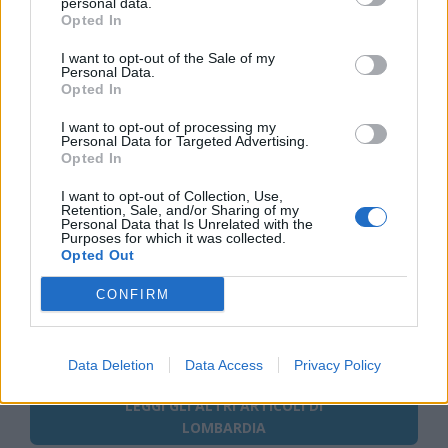
personal data.
Opted In
I want to opt-out of the Sale of my
Tutti gli eventi
Personal Data.
Opted In
di
agosto
Via Confalonieri, 5
Castronno
I want to opt-out of processing my
Personal Data for Targeted Advertising.
Opted In
Redazione
I want to opt-out of Collection, Use,
info@legnanonews.com
Retention, Sale, and/or Sharing of my
Personal Data that Is Unrelated with the
Noi della redazione di LegnanoNews abbiamo a cuore
Purposes for which it was collected.
Opted Out
l'informazione del nostro territorio e cerchiamo di essere
sempre in prima linea per informarvi in modo puntuale.
CONFIRM
PIÙ INFORMAZIONI SU
Data Deletion
Data Access
Privacy Policy
LEGGI GLI ALTRI ARTICOLI DI
LOMBARDIA