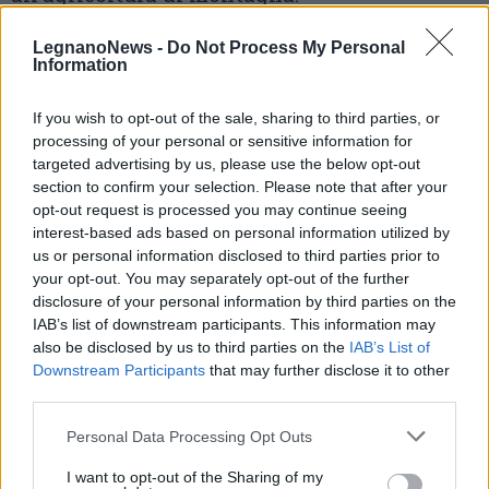
“Il principio europeo del ‘Right to Stay’, il
LegnanoNews -
Do Not Process My Personal
Information
diritto a restare, deve tradursi in una
possibilità reale – conclude Zamperini –. Una
If you wish to opt-out of the sale, sharing to third parties, or
processing of your personal or sensitive information for
persona deve poter costruire il proprio futuro
targeted advertising by us, please use the below opt-out
nei territori montani senza essere costretta
section to confirm your selection. Please note that after your
opt-out request is processed you may continue seeing
ad andarsene per avere servizi o opportunità
interest-based ads based on personal information utilized by
us or personal information disclosed to third parties prior to
dignitose. Le nostre montagne non chiedono
your opt-out. You may separately opt-out of the further
assistenzialismo, ma strumenti per
disclosure of your personal information by third parties on the
IAB’s list of downstream participants. This information may
continuare a essere competitive, attrattive e
also be disclosed by us to third parties on the
IAB’s List of
moderne”.
Downstream Participants
that may further disclose it to other
third parties.
Personal Data Processing Opt Outs
I want to opt-out of the Sharing of my