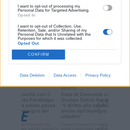
l'informazione del nostro territorio e cerchiamo di essere
I want to opt-out of processing my
Personal Data for Targeted Advertising.
sempre in prima linea per informarvi in modo puntuale.
Opted In
I want to opt-out of Collection, Use,
PIÙ INFORMAZIONI SU
Retention, Sale, and/or Sharing of my
Personal Data that Is Unrelated with the
Purposes for which it was collected.
Opted Out
LEGGI GLI ALTRI ARTICOLI DI
LOMBARDIA
CONFIRM
Data Deletion
Data Access
Privacy Policy
Selezioniamo per te
Il meglio di