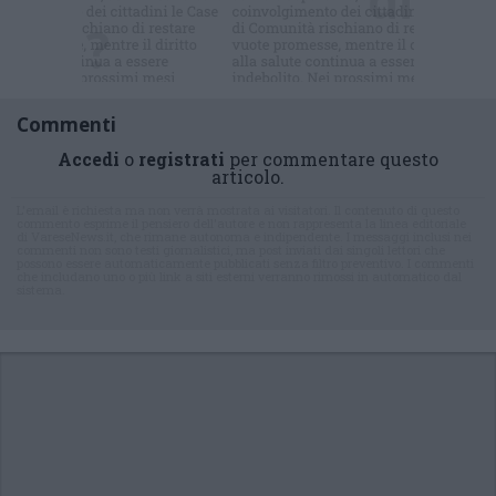
Commenti
Accedi
o
registrati
per commentare questo
articolo.
L'email è richiesta ma non verrà mostrata ai visitatori. Il contenuto di questo
commento esprime il pensiero dell'autore e non rappresenta la linea editoriale
di VareseNews.it, che rimane autonoma e indipendente. I messaggi inclusi nei
commenti non sono testi giornalistici, ma post inviati dai singoli lettori che
possono essere automaticamente pubblicati senza filtro preventivo. I commenti
che includano uno o più link a siti esterni verranno rimossi in automatico dal
sistema.