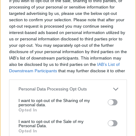
If you wish to opt-out of the sale, sharing to third parties, or
processing of your personal or sensitive information for
investire nello sport come leva
targeted advertising by us, please use the below opt-out
fondamentale di inclusione e qualità della
section to confirm your selection. Please note that after your
opt-out request is processed you may continue seeing
vita”.
interest-based ads based on personal information utilized by
us or personal information disclosed to third parties prior to
your opt-out. You may separately opt-out of the further
disclosure of your personal information by third parties on the
IAB’s list of downstream participants. This information may
also be disclosed by us to third parties on the
IAB’s List of
Downstream Participants
that may further disclose it to other
third parties.
Tutti gli eventi
Personal Data Processing Opt Outs
di
agosto
Via Confalonieri, 5
Castronno
I want to opt-out of the Sharing of my
personal data.
Opted In
Redazione
I want to opt-out of the Sale of my
info@legnanonews.com
Personal Data.
Opted In
Noi della redazione di LegnanoNews abbiamo a cuore