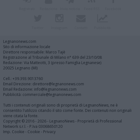
Registrati
Redazione
Invia notizia
Feed RSS
Facebook
Twitter
Instagram
Contatti
Pubblicità
Legnanonews.com
Sito di informazione locale
Direttore responsabile: Marco Tajè
Registrazione al Tribunale di Milano n° 639 del 23/10/08
Redazione: Via Matteotti, 3 (presso Famiglia Legnanese)
20025 Legnano (MI)
Cell.: +39.393.9013760
Email Direzione: direttore@legnanonews.com
Email Redazione: info@legnanonews.com
Pubblicità: commerciale@legnanonews.com
Tutti i contenuti originali sono di proprietà di LegnanoNews, ne è
consentito l'utilizzo citando il sito come fonte. Dei contenuti non originali
viene citata la fonte.
Copyright © 2016 - 2026 - LegnanoNews - Proprietà di Professional
Network s.r.l. - P.Iva 03068650120
Imp. Cookie
-
Cookie
-
Privacy