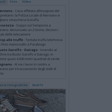
coli
Foto
Video
erviano
- Casa affittata all’insaputa del
prietario: la Polizia Locale di Nerviano e
liano smaschera la truffa
icurezza
- Scippo sul Sempione a
nano: denunciato un 21enne, decisivi i
mati delle telecamere
top alle truffe
- Tentata truffa telefonica
 finto maresciallo a Parabiago
usto Garolfo - Dairago
- Incendio al
fine tra Busto Garolfo e Dairago: in
mme quasi 4.000 metri quadrati di verde
egnano
- Al via i lavori in centro a
nano per il tracciamento degli stalli di
sta
lerie Fotografiche
WebTV