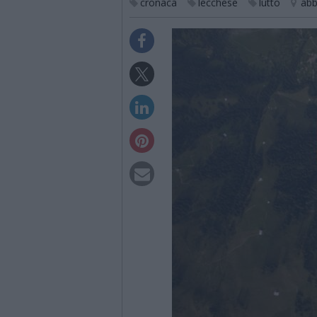
cronaca
lecchese
lutto
abb