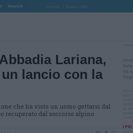
N
News24
Venerdi , 7 Agosto 2026
S
 Abbadia Lariana,
un lancio con la
mone che ha visto un uomo gettarsi dal
po recuperato dal soccorso alpino
I PIÙ