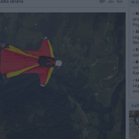
adia lariana
Arti
»
N
pro
Pog
»
S
Leg
fil
»
S
con
»
B
con
fia
»
L
Leg
so
Gal