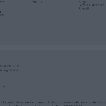
ese
Web TV
Auguri
Lettere al direttore
Animali
a
muni
9 del 23/10/08
lia Legnanese)
.com
om
à di LegnanoNews, ne è consentito l'utilizzo citando il sito come fonte. Dei co