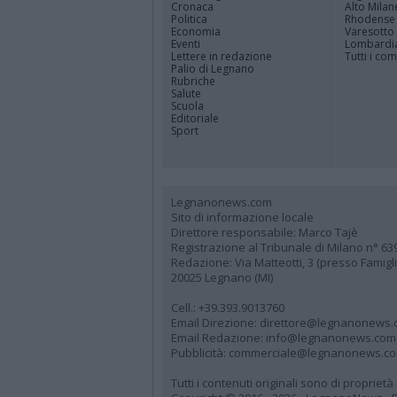
Cronaca
Alto Milan
Politica
Rhodense
Economia
Varesotto
Eventi
Lombardi
Lettere in redazione
Tutti i co
Palio di Legnano
Rubriche
Salute
Scuola
Editoriale
Sport
Legnanonews.com
Sito di informazione locale
Direttore responsabile: Marco Tajè
Registrazione al Tribunale di Milano n° 63
Redazione: Via Matteotti, 3 (presso Famig
20025 Legnano (MI)
Cell.: +39.393.9013760
Email Direzione: direttore@legnanonews
Email Redazione: info@legnanonews.com
Pubblicità: commerciale@legnanonews.c
Tutti i contenuti originali sono di propriet