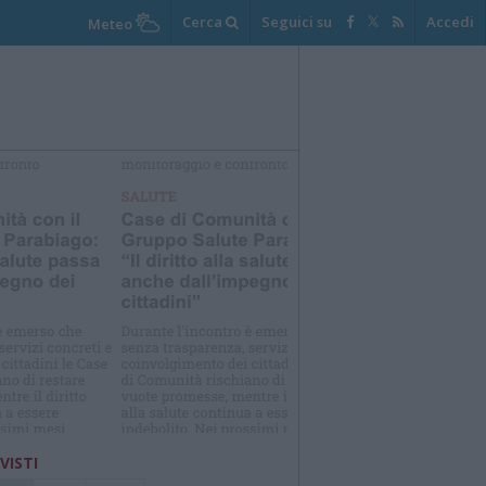
Cerca
Seguici su
Accedi
Meteo
elezioniamo per te
Il meglio di
 VISTI