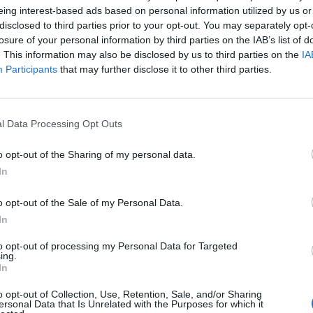
Tutti gli eventi
eing interest-based ads based on personal information utilized by us or
di
agosto
disclosed to third parties prior to your opt-out. You may separately opt-
Via Confalonieri, 5
Castronno
losure of your personal information by third parties on the IAB’s list of
. This information may also be disclosed by us to third parties on the
IA
Participants
that may further disclose it to other third parties.
l Data Processing Opt Outs
nanoNews abbiamo a cuore l'informazione del nostro
ssere sempre in prima linea per informarvi in modo
o opt-out of the Sharing of my personal data.
In
o opt-out of the Sale of my Personal Data.
Pubblicato il 21 Febbraio 2024
In
to opt-out of processing my Personal Data for Targeted
ing.
lutto
In
o opt-out of Collection, Use, Retention, Sale, and/or Sharing
ersonal Data that Is Unrelated with the Purposes for which it
ati
per commentare questo articolo.