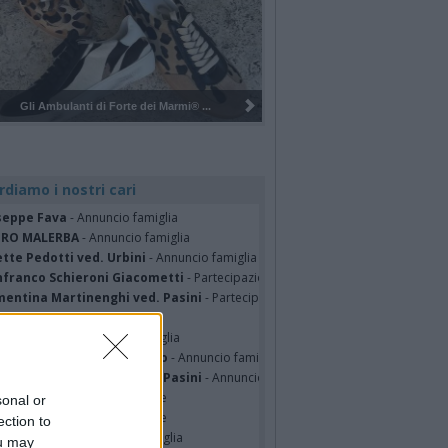
Pulizia del bosco del Rugareto a ...
rdiamo i nostri cari
seppe Fava
- Annuncio famiglia
TRO MALERBA
- Annuncio famiglia
tte Pedotti ved. Urbini
- Annuncio famiglia
nfranco Schieroni Giacometti
- Partecipazione
mentina Martinenghi ved. Pasini
- Partecipazione
ian Jasik
- Annuncio famiglia
lle Mazzini
- Annuncio famiglia
sa Squicciarini ved. Greco
- Annuncio famiglia
mentina Martinenghi ved. Pasini
- Annuncio famiglia
cardo Basile
- Partecipazione
sonal or
hony Napoli
- Partecipazione
ection to
hony Napoli
- Annuncio famiglia
ou may