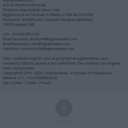
Legnanonews.com
Sito di informazione locale
Direttore responsabile: Marco Tajè
Registrazione al Tribunale di Milano n° 639 del 23/10/08
Redazione: Via Matteotti, 3 (presso Famiglia Legnanese)
20025 Legnano (MI)
Cell.: +39.393.9013760
Email Direzione: direttore@legnanonews.com
Email Redazione: info@legnanonews.com
Pubblicità: commerciale@legnanonews.com
Tutti i contenuti originali sono di proprietà di LegnanoNews, ne è
consentito l'utilizzo citando il sito come fonte. Dei contenuti non originali
viene citata la fonte.
Copyright © 2016 - 2026 - LegnanoNews - Proprietà di Professional
Network s.r.l. - P.Iva 03068650120
Imp. Cookie
-
Cookie
-
Privacy
TORNA SU