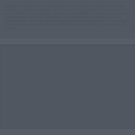
L'email è richiesta ma non verrà mostrata ai visitatori. Il contenuto di questo
commento esprime il pensiero dell'autore e non rappresenta la linea editoriale
di VareseNews.it, che rimane autonoma e indipendente. I messaggi inclusi nei
commenti non sono testi giornalistici, ma post inviati dai singoli lettori che
possono essere automaticamente pubblicati senza filtro preventivo. I commenti
che includano uno o più link a siti esterni verranno rimossi in automatico dal
sistema.