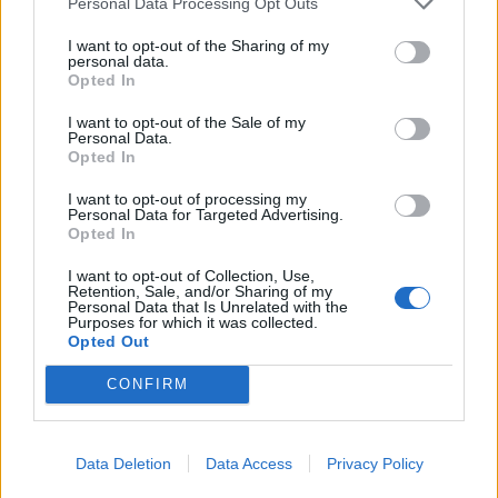
Personal Data Processing Opt Outs
I want to opt-out of the Sharing of my
personal data.
Opted In
I want to opt-out of the Sale of my
Personal Data.
Opted In
I want to opt-out of processing my
Personal Data for Targeted Advertising.
Opted In
I want to opt-out of Collection, Use,
Retention, Sale, and/or Sharing of my
Personal Data that Is Unrelated with the
Purposes for which it was collected.
Opted Out
CONFIRM
NOISE
Il rap di Capalbo da Brebbia a
Bologna in cerca della propria
Data Deletion
Data Access
Privacy Policy
identità