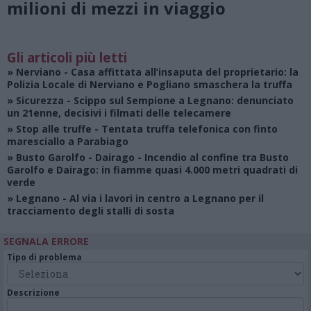
milioni di mezzi in viaggio
Gli articoli più letti
»
Nerviano
- Casa affittata all’insaputa del proprietario: la
Polizia Locale di Nerviano e Pogliano smaschera la truffa
»
Sicurezza
- Scippo sul Sempione a Legnano: denunciato
un 21enne, decisivi i filmati delle telecamere
»
Stop alle truffe
- Tentata truffa telefonica con finto
maresciallo a Parabiago
»
Busto Garolfo - Dairago
- Incendio al confine tra Busto
Garolfo e Dairago: in fiamme quasi 4.000 metri quadrati di
verde
»
Legnano
- Al via i lavori in centro a Legnano per il
tracciamento degli stalli di sosta
SEGNALA ERRORE
Tipo di problema
Descrizione