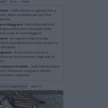
coli
Foto
Video
eteo
- Caldo intenso a Legnano fino a
vedì, atteso un temporale per il fine
ttimana
erro Maggiore
- Ruba rifiuti dall’isola
logica di Mozzate: individuato dalla
izia Locale di Cerro Maggiore
venti
- Ferragosto a Villa Arconati,
rtura straordinaria con visite, pranzo e
rdini aperti
egnano
- Al via i lavori in centro a
nano per il tracciamento degli stalli di
sta
icurezza stradale
- Cade dalla bicicletta
corso Sempione a Legnano: 22enne
sportato in ospedale
lerie Fotografiche
WebTV