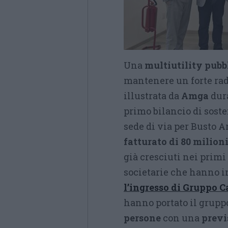
Una
multiutility pubb
mantenere un forte radi
illustrata da
Amga
dura
primo bilancio di soste
sede di via per Busto A
fatturato di 80 milioni
già cresciuti nei primi
societarie che hanno 
l’ingresso di Gruppo 
hanno portato il grupp
persone
con una
previ