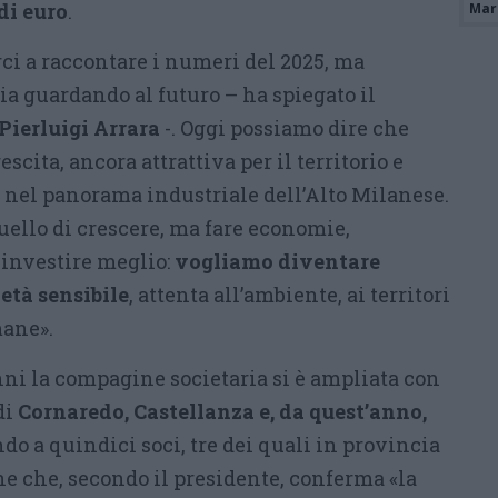
di euro
.
Mari
i a raccontare i numeri del 2025, ma
a guardando al futuro – ha spiegato il
Pierluigi Arrara
-. Oggi possiamo dire che
scita, ancora attrattiva per il territorio e
nel panorama industriale dell’Alto Milanese.
quello di crescere, ma fare economie,
 investire meglio:
vogliamo diventare
età sensibile
, attenta all’ambiente, ai territori
mane».
nni la compagine societaria si è ampliata con
di
Cornaredo, Castellanza e, da quest’anno,
ndo a quindici soci, tre dei quali in provincia
ne che, secondo il presidente, conferma «la