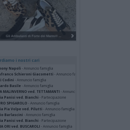
Pulizia del bosco del Rugareto a ...
rdiamo i nostri cari
hony Napoli
- Annuncio famiglia
nfranco Schieroni Giacometti
- Annuncio famiglia
i Codini
- Annuncio famiglia
cardo Basile
- Annuncio famiglia
A MALINVERNO ved. TETTAMANTI
- Annuncio famiglia
a Panisi ved. Bianchi
- Partecipazione
RO SPIGAROLO
- Annuncio famiglia
a Pia Volpe ved. Pilutti
- Annuncio famiglia
io Barlascini
- Annuncio famiglia
a Panisi ved. Bianchi
- Partecipazione
A ORI ved. BUSCAROLI
- Annuncio famiglia