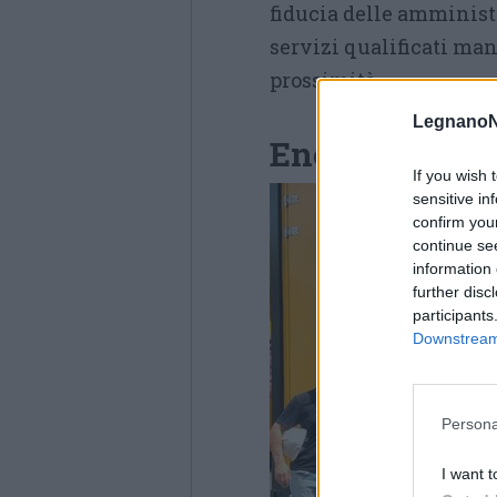
fiducia delle amministr
servizi qualificati ma
prossimità».
LegnanoN
Energia, teler
If you wish 
sensitive in
confirm you
continue se
information 
further disc
participants
Downstream 
Persona
I want t