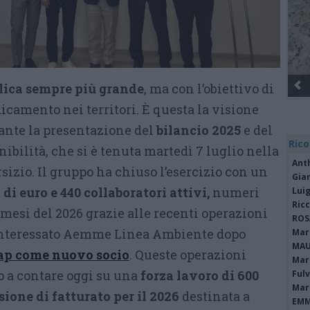
lica
sempre più grande
, ma con l’obiettivo di
camento nei territori. È questa la visione
nte la presentazione del
bilancio 2025
e del
Rico
nibilità, che si è tenuta martedì 7 luglio nella
Ant
rsizio. Il gruppo ha chiuso l’esercizio con un
Gia
 di euro e 440 collaboratori attivi,
numeri
Luig
Ric
 mesi del 2026 grazie alle recenti operazioni
ROS
interessato Aemme Linea Ambiente dopo
Mari
MAU
Cap come nuovo socio
. Queste operazioni
Mari
o a contare oggi su una
forza lavoro di 600
Fulv
Mari
sione di fatturato per il 2026
destinata a
EMM