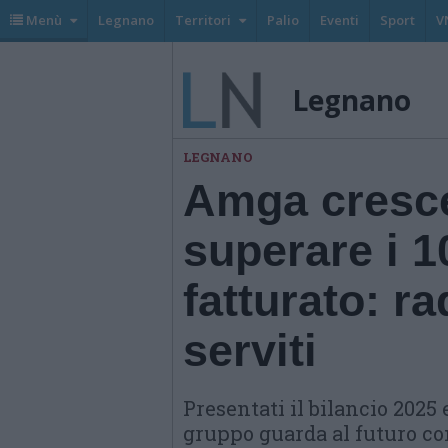
Menù
Legnano
Territori
Palio
Eventi
Sport
V
Legnano
LEGNANO
Amga cresce
superare i 1
fatturato: r
serviti
Presentati il bilancio 2025 e
gruppo guarda al futuro con