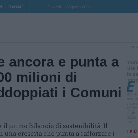
N
News24
Giovedi , 6 Agosto 2026
S
 ancora e punta a
00 milioni di
addoppiati i Comuni
 il primo Bilancio di sostenibilità. Il
I PIÙ
 una crescita che punta a rafforzare i