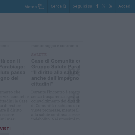
Cerca
Seguici su
Accedi
Meteo
elezioniamo per te
Il meglio di
 VISTI