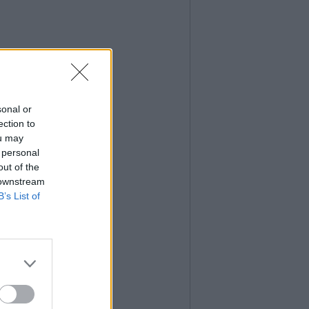
sonal or
ection to
ou may
 personal
out of the
 downstream
B’s List of