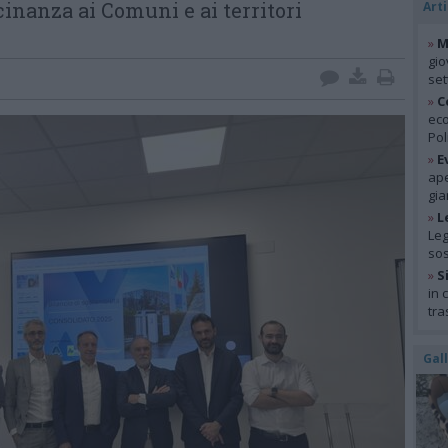
cinanza ai Comuni e ai territori
Arti
»
M
gio
se
»
C
eco
Pol
»
E
ape
gia
»
L
Leg
so
»
S
in 
tra
Gal