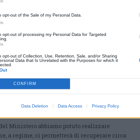
In
o opt-out of the Sale of my Personal Data.
In
to opt-out of processing my Personal Data for Targeted
ing.
In
rategici illustrati durante la conferenza
o opt-out of Collection, Use, Retention, Sale, and/or Sharing
ersonal Data that Is Unrelated with the Purposes for which it
o del teleriscaldamento
. Nel 2025 è entrato
lected.
Out
otore dell’impianto, mentre proseguono i
nto con Neutalia
, destinato a rendere il
CONFIRM
sotto il profilo economico e ambientale
l calore generato dallo smaltimento dei
Data Deletion
Data Access
Privacy Policy
 del Ministero abbiamo potuto realizzare
e, a regime, ci permetterà di recuperare circa