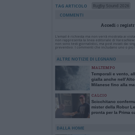
Rugby Sound 2026
TAG ARTICOLO
COMMENTI
Accedi
o
registr
L'email è richiesta ma non verrà mostrata ai visi
non rappresenta la linea editoriale di VareseNew
non sono testi giornalistici, ma post inviati dai s
preventivo. I commenti che includano uno o più li
ALTRE NOTIZIE DI LEGNANO
MALTEMPO
Temporali e vento, al
gialla anche nell’Alto
Milanese fino alla ma
sabato 8 luglio
CALCIO
Scicchitano conferm
mister della Robur 
pronta per la Prima c
DALLA HOME