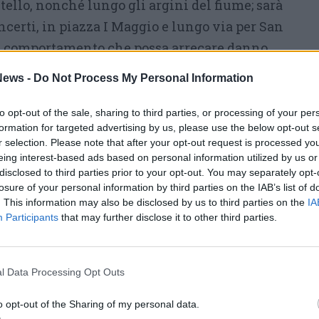
stello, nonché lungo gli argini del fiume; sarà
oncerti, in piazza I Maggio e lungo via per San
si comportamento che possa arrecare danno
 manifestazione o favorire il degrado urbano
ews -
Do Not Process My Personal Information
ure e veicoli, stazionare in aree non dedicate,
anche o manufatti e consumare bevande in
to opt-out of the sale, sharing to third parties, or processing of your per
formation for targeted advertising by us, please use the below opt-out s
tine). All’interno dell’area concerti saranno
r selection. Please note that after your opt-out request is processed y
ocale e il Posto medico avanzato (P.M.A.), con
eing interest-based ads based on personal information utilized by us or
disclosed to third parties prior to your opt-out. You may separately opt-
della Polizia Locale, Protezione Civile,
losure of your personal information by third parties on the IAB’s list of
el fuoco
e dei relativi mezzi. Con la
seconda
. This information may also be disclosed by us to third parties on the
IA
misure preventive antialcool
a tutela del
Participants
that may further disclose it to other third parties.
rantire la sicurezza dell’evento. Nei giorni di
rti
fra le 18 e le tre di notte, saranno vietate
l Data Processing Opt Outs
lici per asporto, di alcolici per asporto in
tine
, mentre, gli esercizi di
o opt-out of the Sharing of my personal data.