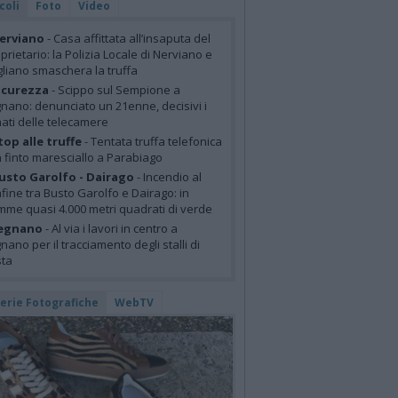
coli
Foto
Video
erviano
- Casa affittata all’insaputa del
prietario: la Polizia Locale di Nerviano e
liano smaschera la truffa
icurezza
- Scippo sul Sempione a
nano: denunciato un 21enne, decisivi i
mati delle telecamere
top alle truffe
- Tentata truffa telefonica
 finto maresciallo a Parabiago
usto Garolfo - Dairago
- Incendio al
fine tra Busto Garolfo e Dairago: in
mme quasi 4.000 metri quadrati di verde
egnano
- Al via i lavori in centro a
nano per il tracciamento degli stalli di
sta
lerie Fotografiche
WebTV