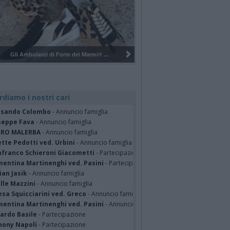
Pulizia del bosco del Rugareto a ...
rdiamo i nostri cari
ssando Colombo
- Annuncio famiglia
seppe Fava
- Annuncio famiglia
TRO MALERBA
- Annuncio famiglia
tte Pedotti ved. Urbini
- Annuncio famiglia
nfranco Schieroni Giacometti
- Partecipazione
mentina Martinenghi ved. Pasini
- Partecipazione
ian Jasik
- Annuncio famiglia
lle Mazzini
- Annuncio famiglia
sa Squicciarini ved. Greco
- Annuncio famiglia
mentina Martinenghi ved. Pasini
- Annuncio famiglia
cardo Basile
- Partecipazione
hony Napoli
- Partecipazione