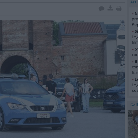
Arti
»
N
pro
Pog
»
S
Leg
fil
»
S
con
»
B
con
fia
»
L
Leg
so
Gal