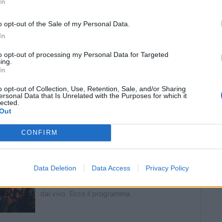
In
interno dell’area del Rugby Sound dovranno
usivamente in bicchieri di carta e di plastica.
o opt-out of the Sale of my Personal Data.
ordinanza riguarda le attività di
In
icadono nell’area compresa fra le
vie per
to opt-out of processing my Personal Data for Targeted
ing.
orgio, corso Magenta, via Ratti, via Verri,
In
le Toselli, via Strobino ed entro la linea di
o opt-out of Collection, Use, Retention, Sale, and/or Sharing
di San Vittore Olona e Canegrate.
ersonal Data that Is Unrelated with the Purposes for which it
lected.
Out
CONFIRM
Data Deletion
Data Access
Privacy Policy