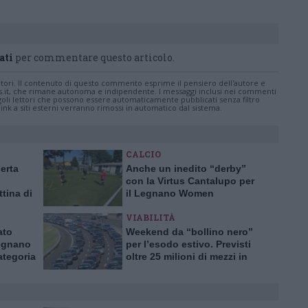
ati
per commentare questo articolo.
tatori. Il contenuto di questo commento esprime il pensiero dell'autore e
s.it, che rimane autonoma e indipendente. I messaggi inclusi nei commenti
ingoli lettori che possono essere automaticamente pubblicati senza filtro
nk a siti esterni verranno rimossi in automatico dal sistema.
CALCIO
lerta
Anche un inedito “derby”
con la Virtus Cantalupo per
ttina di
il Legnano Women
VIABILITÀ
ato
Weekend da “bollino nero”
Legnano
per l’esodo estivo. Previsti
ategoria
oltre 25 milioni di mezzi in
viaggio