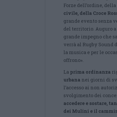
Forze dell’ordine, dell
civile, della Croce Ros
grande evento senza ve
del territorio. Auguro a
grande impegno che sar
verrà al Rugby Sound di
la musica e per le occa
offrono».
La
prima ordinanza
ri
urbana
nei giorni di s
l’accesso ai non autoriz
svolgimento dei conce
accedere e sostare, ta
dei Mulini e il camm