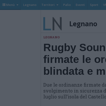
Menù
Legnano
Territori
Palio
Eventi
Sport
V
Legnano
LEGNANO
Rugby Soun
firmate le o
blindata e m
Due le ordinanze firmate da
svolgimento in sicurezza d
luglio sull’isola del Castell