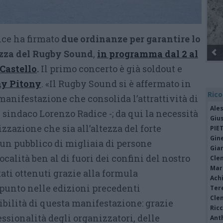
ice ha firmato
due ordinanze per garantire lo
ezza del Rugby Sound
,
in programma
dal 2 al
 Castello
.
Il primo concerto è già soldout e
y Pitony
. «Il Rugby Sound si è affermato in
Rico
anifestazione che consolida l’attrattività di
Ale
 sindaco Lorenzo Radice -; da qui la necessità
Giu
zzazione che sia all’altezza del forte
PIE
Gine
 un pubblico di migliaia di persone
Gia
calità ben al di fuori dei confini del nostro
Cle
Mar
ltati ottenuti grazie alla formula
Achi
punto nelle edizioni precedenti
Tere
Cle
ibilità di questa manifestazione: grazie
Ric
essionalità degli organizzatori, delle
Ant