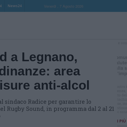
N
News24
Venerdi , 7 Agosto 2026
S
d a Legnano,
rdinanze: area
isure anti-alcol
l sindaco Radice per garantire lo
el Rugby Sound, in programma dal 2 al 21
o
I PIÙ