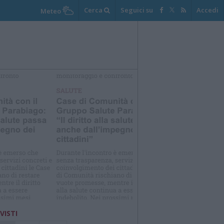
Cerca
Seguici su
Accedi
Meteo
elezioniamo per te
Il meglio di
 VISTI