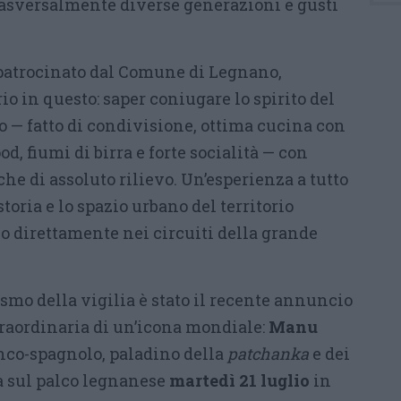
trasversalmente diverse generazioni e gusti
, patrocinato dal Comune di Legnano,
io in questo: saper coniugare lo spirito del
o — fatto di condivisione, ottima cucina con
d, fiumi di birra e forte socialità — con
he di assoluto rilievo. Un’esperienza a tutto
toria e lo spazio urbano del territorio
 direttamente nei circuiti della grande
smo della vigilia è stato il recente annuncio
traordinaria di un’icona mondiale:
Manu
anco-spagnolo, paladino della
patchanka
e dei
rà sul palco legnanese
martedì 21 luglio
in