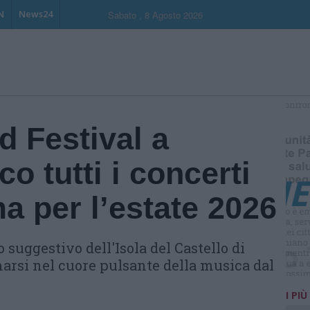
N
News24
Sabato , 8 Agosto 2026
S
 Festival a
o tutti i concerti
a per l’estate 2026
io suggestivo dell'Isola del Castello di
arsi nel cuore pulsante della musica dal
I PIÙ