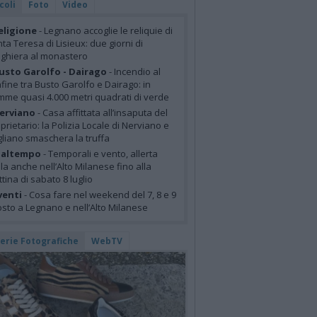
coli
Foto
Video
eligione
- Legnano accoglie le reliquie di
ta Teresa di Lisieux: due giorni di
ghiera al monastero
usto Garolfo - Dairago
- Incendio al
fine tra Busto Garolfo e Dairago: in
mme quasi 4.000 metri quadrati di verde
erviano
- Casa affittata all’insaputa del
prietario: la Polizia Locale di Nerviano e
liano smaschera la truffa
altempo
- Temporali e vento, allerta
lla anche nell’Alto Milanese fino alla
tina di sabato 8 luglio
venti
- Cosa fare nel weekend del 7, 8 e 9
sto a Legnano e nell’Alto Milanese
lerie Fotografiche
WebTV