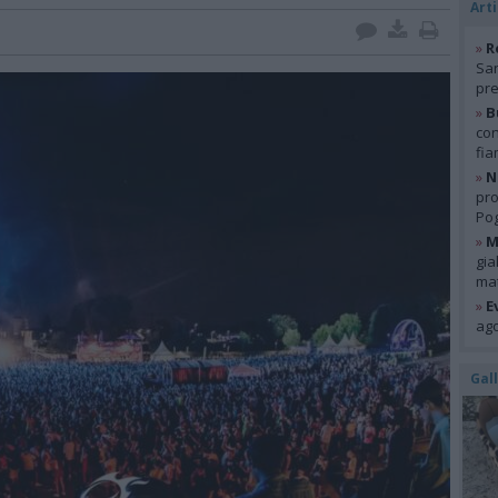
Arti
»
R
San
pre
»
B
con
fia
»
N
pro
Pog
»
M
gia
mat
»
E
ago
Gal