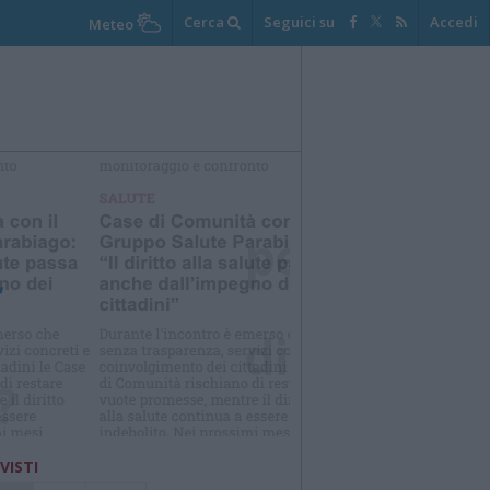
Cerca
Seguici su
Accedi
Meteo
elezioniamo per te
Il meglio di
 VISTI