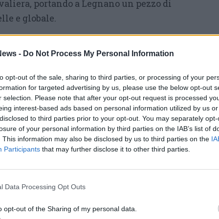
ivaliera, portando a Legnano un pezzo di
lle e globale.
iciale prenderà invece il
via il 2 luglio
con il
na data di apertura che ha già fatto registrare
ews -
Do Not Process My Personal Information
 out” di questa edizione. Il giorno successivo,
to opt-out of the sale, sharing to third parties, or processing of your per
o del pop colto e urbano di
Madame
, l’artista
formation for targeted advertising by us, please use the below opt-out s
ggi una delle voci più originali, poetiche e
r selection. Please note that after your opt-out request is processed y
eing interest-based ads based on personal information utilized by us or
cena cantautorale italiana.
disclosed to third parties prior to your opt-out. You may separately opt-
losure of your personal information by third parties on the IAB’s list of
estival regalerà grandi serate nostalgiche ed
. This information may also be disclosed by us to third parties on the
IA
o spazio allo show interattivo e generazionale
Participants
that may further disclose it to other third parties.
nni 90”
, mentre la settimana successiva vedrà
l rock demenziale e geniale di
Elio e le Storie
l Data Processing Opt Outs
io
il palco del Rugby Sound ospiterà il doppio
Bandabardò e Modena City Ramblers
, due
o opt-out of the Sharing of my personal data.