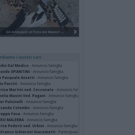
Pulizia del bosco del Rugareto a ...
rdiamo i nostri cari
udio Dal Medico
- Annuncio famiglia
ondo SPIANTINI
- Annuncio famiglia
o Pasquale Assetti
- Annuncio famiglia
o Pacitti
- Annuncio famiglia
erina Martini ved. Cecconato
- Annuncio famiglia
nelia Masini Ved. Pagani
- Annuncio famiglia
er Pulsinelli
- Annuncio famiglia
ssando Colombo
- Annuncio famiglia
seppe Fava
- Annuncio famiglia
TRO MALERBA
- Annuncio famiglia
tte Pedotti ved. Urbini
- Annuncio famiglia
nfranco Schieroni Giacometti
- Partecipazione