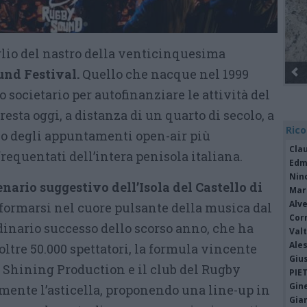
aglio del nastro della venticinquesima
und Festival
.
Quello che nacque nel 1999
societario per autofinanziare le attività del
esta oggi, a distanza di un quarto di secolo, a
Rico
o degli appuntamenti open-air più
Cla
frequentati dell’intera penisola italiana.
Edm
Nin
cenario suggestivo dell’Isola del Castello di
Mari
Alv
sformarsi nel cuore pulsante della musica dal
Cor
rdinario successo dello scorso anno, che ha
Valt
Ale
oltre 50.000 spettatori, la formula vincente
Giu
a Shining Production e il club del Rugby
PIE
Gine
rmente l’asticella, proponendo una line-up in
Gia