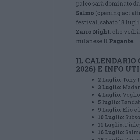
palco sarà dominato da
Salmo
(opening act aff
festival, sabato 18 lugl
Zarro Night
, che vedrà
milanese
Il Pagante
.
IL CALENDARIO 
2026) E INFO UTI
2 Luglio:
Tony 
3 Luglio:
Mada
4 Luglio:
Voglio
5 luglio:
Bandaba
9 Luglio:
Elio e 
10 Luglio:
Subs
11 Luglio:
Finle
16 Luglio:
Salm
18 Luglio:
Zarro