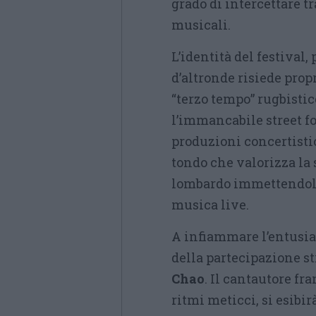
grado di intercettare 
musicali.
L’identità del festival
d’altronde risiede propr
“terzo tempo” rugbistic
l’immancabile street foo
produzioni concertistic
tondo che valorizza la s
lombardo immettendolo
musica live.
A infiammare l’entusia
della partecipazione s
Chao
. Il cantautore fr
ritmi meticci, si esibi