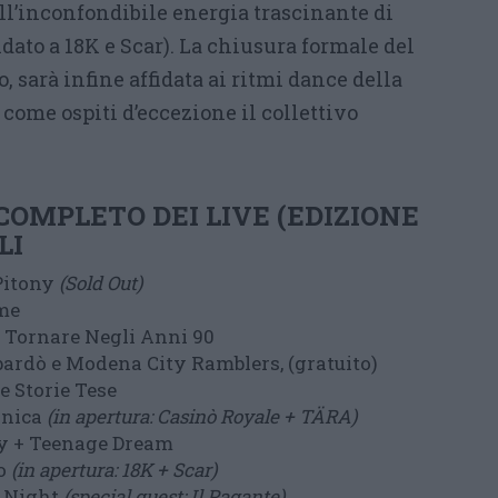
ll’inconfondibile energia trascinante di
idato a 18K e Scar). La chiusura formale del
io, sarà infine affidata ai ritmi dance della
 come ospiti d’eccezione il collettivo
COMPLETO DEI LIVE (EDIZIONE
LI
Pitony
(Sold Out)
me
 Tornare Negli Anni 90
rdò e Modena City Ramblers, (gratuito)
le Storie Tese
onica
(in apertura: Casinò Royale + TÄRA)
y + Teenage Dream
o
(in apertura: 18K + Scar)
 Night
(special guest: Il Pagante)