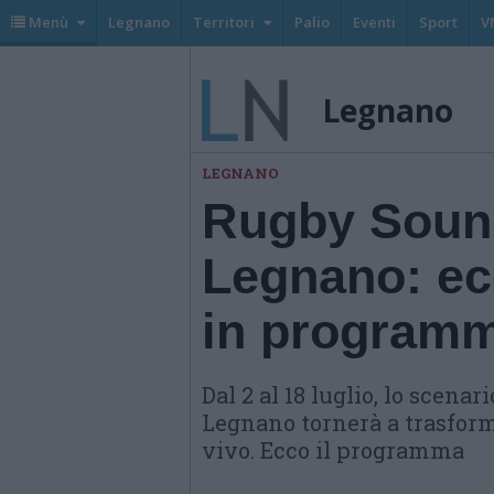
Menù
Legnano
Territori
Palio
Eventi
Sport
V
Legnano
LEGNANO
Rugby Sound
Legnano: ecc
in programm
Dal 2 al 18 luglio, lo scenar
Legnano tornerà a trasform
vivo. Ecco il programma