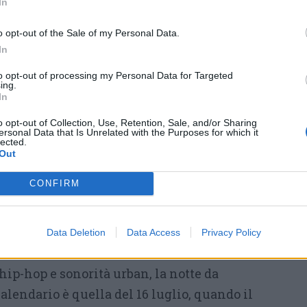
In
a musica italiana dal vivo, capaci di
n un rito collettivo fatto di energia,
o opt-out of the Sale of my Personal Data.
ia condivisa. Una serata che unisce
In
 diversi, tra folk, combat rock, poesia urbana
to opt-out of processing my Personal Data for Targeted
ing.
a di stare insieme.
In
preannuncia un appuntamento imperdibile per
o opt-out of Collection, Use, Retention, Sale, and/or Sharing
ersonal Data that Is Unrelated with the Purposes for which it
tronico e dell’alternative italiano: l’Isola del
lected.
Out
tti i
Subsonica
, che saranno
pati sul palco dai leggendari
Casinò Royale
CONFIRM
e alle sonorità nate nei primi anni duemila
piata formata dai
Finley
e dal party-
Data Deletion
Data Access
Privacy Policy
eam
(11 luglio).
 hip-hop e sonorità urban, la notte da
calendario è quella del 16 luglio, quando il