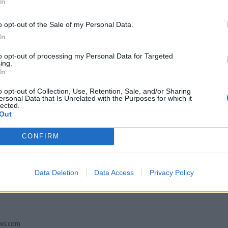
In
verno italiano
. Gli anni trascorsi a Roma
o opt-out of the Sale of my Personal Data.
n percorso che dalla pittura lo avrebbe portato
In
icerca sul movimento, sviluppando un
i arte, ingegneria e fenomeni naturali si
to opt-out of processing my Personal Data for Targeted
ing.
 l’Italia è rimasto costante nel tempo. Oltre
In
egnano
, l’artista ha firmato importanti opere
o opt-out of Collection, Use, Retention, Sale, and/or Sharing
ersonal Data that Is Unrelated with the Purposes for which it
o di Colombo nel porto di Genova, Il luogo
lected.
Out
to di Torino e Dialogo con le nuvole a Lecco.
CONFIRM
Tutti gli eventi
di
agosto
Via Confalonieri, 5
Data Deletion
Data Access
Privacy Policy
Castronno
ws.com