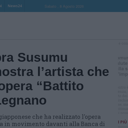
N
News24
Sabato , 8 Agosto 2026
S
bra Susumu
ostra l’artista che
’opera “Battito
Legnano
giapponese che ha realizzato l'opera
I PIÙ
ura in movimento davanti alla Banca di