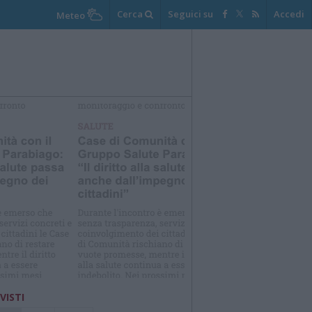
Cerca
Seguici su
Accedi
Meteo
elezioniamo per te
Il meglio di
 VISTI