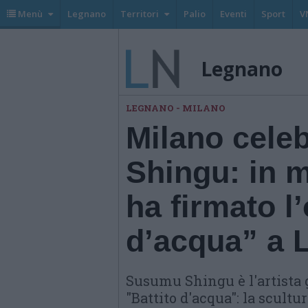
Menù
Legnano
Territori
Palio
Eventi
Sport
V
Legnano
LEGNANO - MILANO
Milano cele
Shingu: in m
ha firmato l
d’acqua” a 
Susumu Shingu è l'artista 
"Battito d'acqua": la scult