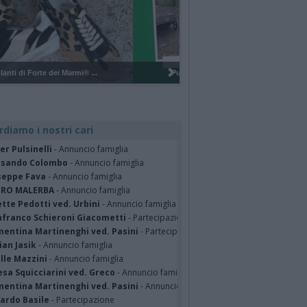
Pulizia del bosco del Rugareto a ...
rdiamo i nostri cari
er Pulsinelli
- Annuncio famiglia
ssando Colombo
- Annuncio famiglia
seppe Fava
- Annuncio famiglia
TRO MALERBA
- Annuncio famiglia
tte Pedotti ved. Urbini
- Annuncio famiglia
nfranco Schieroni Giacometti
- Partecipazione
mentina Martinenghi ved. Pasini
- Partecipazione
ian Jasik
- Annuncio famiglia
lle Mazzini
- Annuncio famiglia
sa Squicciarini ved. Greco
- Annuncio famiglia
mentina Martinenghi ved. Pasini
- Annuncio famiglia
cardo Basile
- Partecipazione