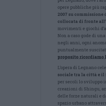
per Legnano, dove l’art
opere pubbliche più ra
2007 su commissione d
collocata di fronte al
movimenti e giochi d’ac
Non a caso gode di una 
negli anni, ogni anom
puntualmente suscitato
proposito ricordiamo l
L’opera di Legnano cel
sociale tra la città e i
per secoli lo sviluppo 
creazioni di Shingu, a
delle forze naturali e 
spazio urbano attraver