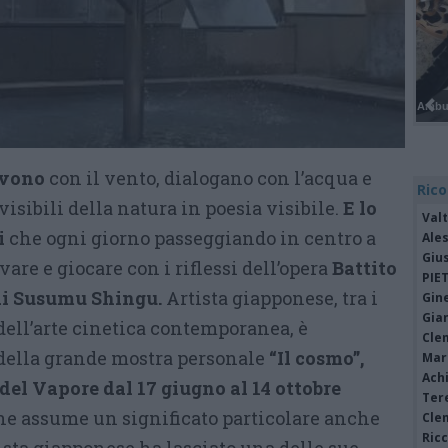
ovono
con il vento, dialogano con l’acqua e
Rico
isibili della natura in poesia visibile.
E lo
Valt
i
che ogni giorno passeggiando in centro a
Ale
Giu
re e giocare con i riflessi dell’opera
Battito
PIE
 di Susumu Shingu.
Artista giapponese, tra i
Gine
Gia
dell’arte cinetica contemporanea, è
Cle
della grande mostra personale
“Il cosmo”,
Mar
Achi
 del Vapore dal 17 giugno al 14 ottobre
Tere
che assume un significato particolare anche
Cle
Ric