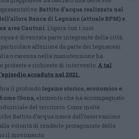
ista giapponese ha lasciato una delle sue
ppresentative:
Battito d’acqua realizzata nel
ell’allora Banca di Legnano (attuale BPM) e
l’ex area Cantoni.
L’opera con i suoi
qua è diventata parte integrante della città.
particolare affezione da parte dei legnanesi:
alia o carenza nella manutenzione ha
 proteste e richieste di intervento.
A tal
’episodio accaduto nel 2021.
ebra il profondo
legame storico, economico e
l fiume Olona,
elemento che ha accompagnato
industriale del territorio. Come molte
nche Battito d’acqua nasce dall’osservazione
dalla volontà di renderle protagoniste dello
so il movimento.