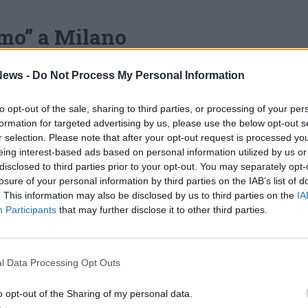
smo” a Milano
ercorre oltre sessant’anni di ricerca
ews -
Do Not Process My Personal Information
 nove sculture fondamentali del percorso
entuno opere del progetto internazionale
to opt-out of the sale, sharing to third parties, or processing of your per
formation for targeted advertising by us, please use the below opt-out s
ga avventura iniziata nel 2000 nelle risaie
r selection. Please note that after your opt-out request is processed y
uita attraverso Finlandia, Mongolia e Nuova
eing interest-based ads based on personal information utilized by us or
lice e onorato di esporre per la prima volta in
disclosed to third parties prior to your opt-out. You may separately opt-
losure of your personal information by third parties on the IAB’s list of
ondamentali del mio percorso insieme a un
. This information may also be disclosed by us to third parties on the
IA
di vento del progetto Wind Caravan», ha
Participants
that may further disclose it to other third parties.
ttolineando il valore simbolico di
cide con i 160 anni delle relazioni tra Italia e
l Data Processing Opt Outs
ni del gemellaggio tra Osaka e Milano.
o opt-out of the Sharing of my personal data.
 Shingu arrivò in Italia nel 1960 grazie a una