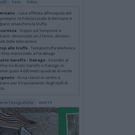
coli
Foto
Video
erviano
- Casa affittata all’insaputa del
prietario: la Polizia Locale di Nerviano e
liano smaschera la truffa
icurezza
- Scippo sul Sempione a
nano: denunciato un 21enne, decisivi i
mati delle telecamere
top alle truffe
- Tentata truffa telefonica
 finto maresciallo a Parabiago
usto Garolfo - Dairago
- Incendio al
fine tra Busto Garolfo e Dairago: in
mme quasi 4.000 metri quadrati di verde
egnano
- Al via i lavori in centro a
nano per il tracciamento degli stalli di
sta
lerie Fotografiche
WebTV