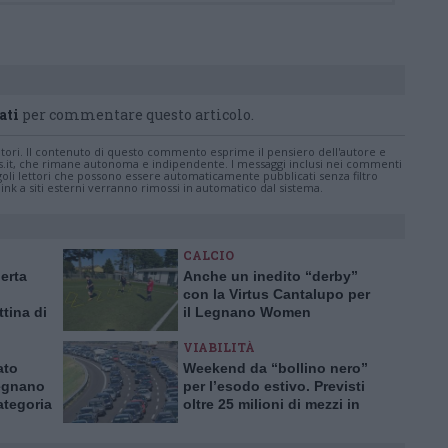
ati
per commentare questo articolo.
tatori. Il contenuto di questo commento esprime il pensiero dell'autore e
s.it, che rimane autonoma e indipendente. I messaggi inclusi nei commenti
ingoli lettori che possono essere automaticamente pubblicati senza filtro
nk a siti esterni verranno rimossi in automatico dal sistema.
CALCIO
lerta
Anche un inedito “derby”
con la Virtus Cantalupo per
ttina di
il Legnano Women
VIABILITÀ
ato
Weekend da “bollino nero”
Legnano
per l’esodo estivo. Previsti
ategoria
oltre 25 milioni di mezzi in
viaggio