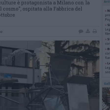
culture è protagonista a Milano con la
Arti
 cosmo", ospitata alla Fabbrica del
»
N
ottobre
pro
Pog
»
S
Leg
no
fil
»
S
con
»
B
con
fia
»
L
Leg
so
Gal