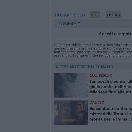
Arte
cultura
TAG ARTICOLO
COMMENTI
Accedi
o
registr
L'email è richiesta ma non verrà mostrata ai visi
non rappresenta la linea editoriale di VareseNew
non sono testi giornalistici, ma post inviati dai s
preventivo. I commenti che includano uno o più li
ALTRE NOTIZIE DI LEGNANO
MALTEMPO
Temporali e vento, al
gialla anche nell’Alto
Milanese fino alla ma
sabato 8 luglio
CALCIO
Scicchitano conferm
mister della Robur 
pronta per la Prima c