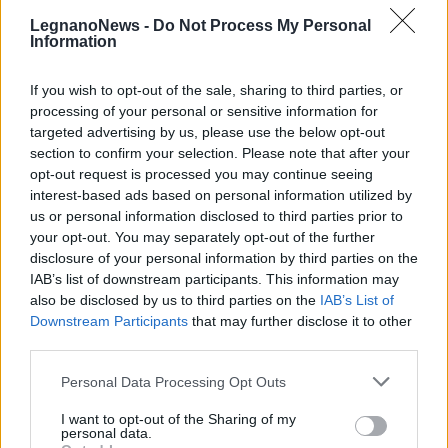
LegnanoNews -
Do Not Process My Personal
Selezioniamo per te
Information
Il meglio di
If you wish to opt-out of the sale, sharing to third parties, or
Iscriviti alla
processing of your personal or sensitive information for
targeted advertising by us, please use the below opt-out
newsletter
section to confirm your selection. Please note that after your
opt-out request is processed you may continue seeing
interest-based ads based on personal information utilized by
us or personal information disclosed to third parties prior to
your opt-out. You may separately opt-out of the further
disclosure of your personal information by third parties on the
IAB’s list of downstream participants. This information may
Commenti
also be disclosed by us to third parties on the
IAB’s List of
Downstream Participants
that may further disclose it to other
Accedi
o
registrati
per commentare questo
articolo.
third parties.
L'email è richiesta ma non verrà mostrata ai visitatori. Il contenuto di questo
Personal Data Processing Opt Outs
commento esprime il pensiero dell'autore e non rappresenta la linea editoriale
di VareseNews.it, che rimane autonoma e indipendente. I messaggi inclusi nei
commenti non sono testi giornalistici, ma post inviati dai singoli lettori che
I want to opt-out of the Sharing of my
possono essere automaticamente pubblicati senza filtro preventivo. I commenti
che includano uno o più link a siti esterni verranno rimossi in automatico dal
personal data.
sistema.