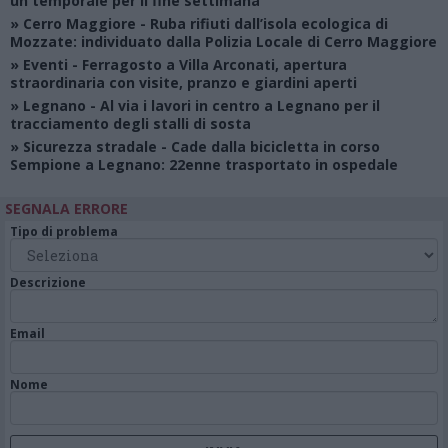
un temporale per il fine settimana
»
Cerro Maggiore
- Ruba rifiuti dall’isola ecologica di
Mozzate: individuato dalla Polizia Locale di Cerro Maggiore
»
Eventi
- Ferragosto a Villa Arconati, apertura
straordinaria con visite, pranzo e giardini aperti
»
Legnano
- Al via i lavori in centro a Legnano per il
tracciamento degli stalli di sosta
»
Sicurezza stradale
- Cade dalla bicicletta in corso
Sempione a Legnano: 22enne trasportato in ospedale
SEGNALA ERRORE
Tipo di problema
Descrizione
Email
Nome