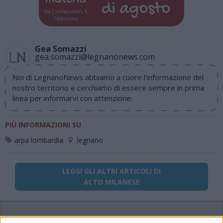
di
agosto
Via Confalonieri, 5
Castronno
Gea Somazzi
gea.somazzi@legnanonews.com
Noi di LegnanoNews abbiamo a cuore l'informazione del
nostro territorio e cerchiamo di essere sempre in prima
linea per informarvi con attenzione.
PIÙ INFORMAZIONI SU
arpa lombardia
legnano
LEGGI GLI ALTRI ARTICOLI DI
ALTO MILANESE