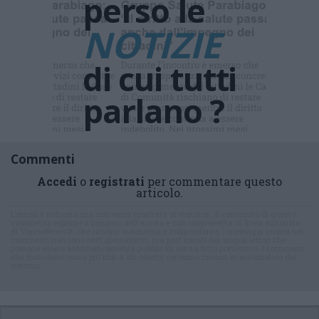
perso le
NOTIZIE
di cui tutti
parlano ?
Commenti
Accedi
o
registrati
per commentare questo
articolo.
L'email è richiesta ma non verrà mostrata ai visitatori. Il contenuto di questo
commento esprime il pensiero dell'autore e non rappresenta la linea editoriale
di VareseNews.it, che rimane autonoma e indipendente. I messaggi inclusi nei
commenti non sono testi giornalistici, ma post inviati dai singoli lettori che
possono essere automaticamente pubblicati senza filtro preventivo. I commenti
che includano uno o più link a siti esterni verranno rimossi in automatico dal
sistema.