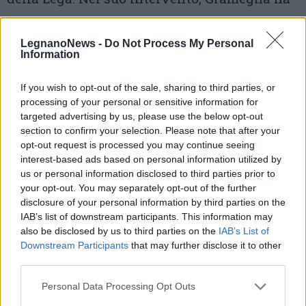
fatto riferimento anche al risultato ottenuto
da Carolina Toia: «La sua candidatura ha
LegnanoNews -
Do Not Process My Personal
Information
probabilmente raccolto consenso anche in
un’area vicina al centrodestra. Guardando già
If you wish to opt-out of the sale, sharing to third parties, or
processing of your personal or sensitive information for
al ballottaggio, il segretario leghista invita
targeted advertising by us, please use the below opt-out
section to confirm your selection. Please note that after your
però alla prudenza sugli scenari futuri: «Non
opt-out request is processed you may continue seeing
darei nulla per scontato. Credo che Carolina
interest-based ads based on personal information utilized by
us or personal information disclosed to third parties prior to
Toia vorrà fare le proprie valutazioni con
your opt-out. You may separately opt-out of the further
attenzione prima di prendere posizione».
disclosure of your personal information by third parties on the
IAB’s list of downstream participants. This information may
also be disclosed by us to third parties on the
IAB’s List of
Nel centrodestra si è dichiarata cautamente
Downstream Participants
that may further disclose it to other
ottimista anche
Forza Italia
: «Per
third parties.
scaramanzia preferiamo non parlare di
Personal Data Processing Opt Outs
aspettative, ma ipotizziamo un ottimo