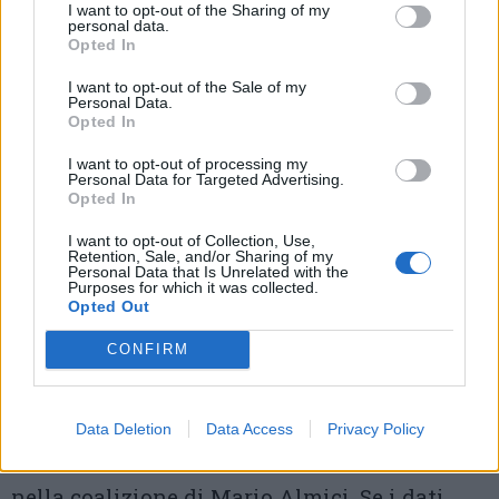
I want to opt-out of the Sharing of my
risultato».
personal data.
Opted In
I want to opt-out of the Sale of my
Personal Data.
Opted In
I want to opt-out of processing my
Personal Data for Targeted Advertising.
Opted In
I want to opt-out of Collection, Use,
Retention, Sale, and/or Sharing of my
Personal Data that Is Unrelated with the
Purposes for which it was collected.
Opted Out
CONFIRM
Orgogliosa anche la consigliera regionale di
Data Deletion
Data Access
Privacy Policy
Fratelli d’Italia Maira Cacucci
, candidata
nella coalizione di Mario Almici. Se i dati