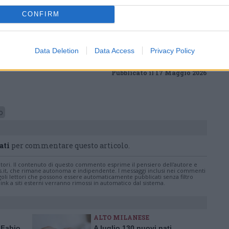
ws.com
CONFIRM
 a cuore l'informazione del nostro territorio e
in prima linea per informarvi in modo puntuale.
Data Deletion
Data Access
Privacy Policy
Pubblicato il 17 Maggio 2026
o
ati
per commentare questo articolo.
tatori. Il contenuto di questo commento esprime il pensiero dell'autore e
s.it, che rimane autonoma e indipendente. I messaggi inclusi nei commenti
ingoli lettori che possono essere automaticamente pubblicati senza filtro
nk a siti esterni verranno rimossi in automatico dal sistema.
ALTO MILANESE
 Fabio
A luglio 130 nuovi nati