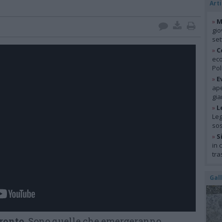
Arti
»
M
gio
se
»
C
eco
Pol
»
E
ape
gia
»
L
Leg
so
»
S
in 
tra
Gal
fronto
. Sono quelle che emergeranno