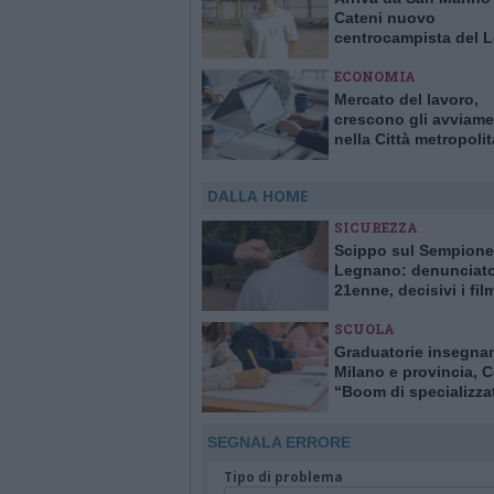
Cateni nuovo
centrocampista del 
calcio
ECONOMIA
Mercato del lavoro,
crescono gli avviame
nella Città metropoli
Milano
DALLA HOME
SICUREZZA
Scippo sul Sempione
Legnano: denunciat
21enne, decisivi i fil
delle telecamere
SCUOLA
Graduatorie insegna
Milano e provincia, C
“Boom di specializzat
sostegno. Carenze al
primaria, esubero all
SEGNALA ERRORE
superiori”
Tipo di problema