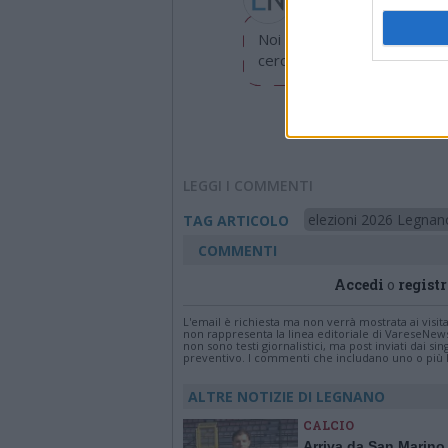
valeria.arini@legnanone
Noi di LegnanoNews abbiamo
cerchiamo di essere sempre 
LEGGI I COMMENTI
elezioni 2026 Legnan
TAG ARTICOLO
COMMENTI
Accedi
o
registr
L'email è richiesta ma non verrà mostrata ai visi
non rappresenta la linea editoriale di VareseNew
non sono testi giornalistici, ma post inviati dai s
preventivo. I commenti che includano uno o più li
ALTRE NOTIZIE DI LEGNANO
CALCIO
Arriva da San Marino