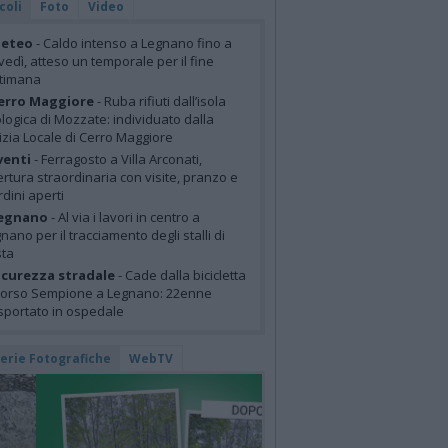
coli
Foto
Video
eteo
- Caldo intenso a Legnano fino a
vedì, atteso un temporale per il fine
ttimana
erro Maggiore
- Ruba rifiuti dall’isola
logica di Mozzate: individuato dalla
izia Locale di Cerro Maggiore
venti
- Ferragosto a Villa Arconati,
rtura straordinaria con visite, pranzo e
rdini aperti
egnano
- Al via i lavori in centro a
nano per il tracciamento degli stalli di
sta
icurezza stradale
- Cade dalla bicicletta
corso Sempione a Legnano: 22enne
sportato in ospedale
lerie Fotografiche
WebTV