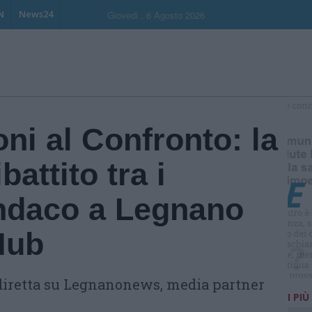
N
News24
Giovedi , 6 Agosto 2026
S
oni al Confronto: la
battito tra i
indaco a Legnano
Hub
n diretta su Legnanonews, media partner
I PIÙ