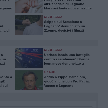
all’Ospedale di Legnano.
Legnano
Mai così tante nuove nascite
in un solo mese da 10 anni
SICUREZZA
Scippo sul Sempione a
nti
Legnano: denunciato un
tana di
21enne, decisivi i filmati
delle telecamere
SICUREZZA
 a
Ubriaco lancia una bottiglia
o un
contro i carabinieri: 58enne
mati
legnanese denunciato a
Buscate
CALCIO
mento a
Addio a Pippo Marchioro,
gil:
giocò anche con Pro Patria,
i sul
Varese e Legnano
la
e