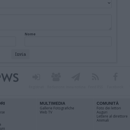
Nome
Registrati
Redazione
Invia notizia
Feed RSS
Facebook
ORI
MULTIMEDIA
COMUNITÀ
Gallerie Fotografiche
Foto dei lettori
ese
Web TV
Auguri
Lettere al direttore
Animali
a
muni