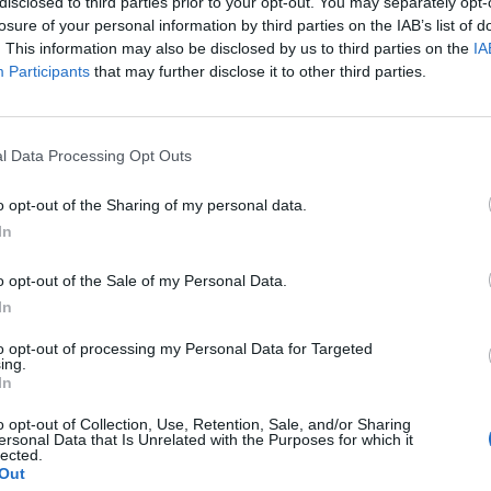
nica 17 maggio
alle ore 17:00 presso il Castello
disclosed to third parties prior to your opt-out. You may separately opt-
losure of your personal information by third parties on the IAB’s list of
.
. This information may also be disclosed by us to third parties on the
IA
Participants
that may further disclose it to other third parties.
’iscrizione:
b.it/event-details/sfida-al-castello-
fronto
l Data Processing Opt Outs
artner dell’evento,
consegnerà ai quattro
o opt-out of the Sharing of my personal data.
ande e le proposte raccolte tra i lettori.
In
erà anche della
diretta video dell’evento.
o opt-out of the Sale of my Personal Data.
In
Tutti gli eventi
to opt-out of processing my Personal Data for Targeted
ing.
di
agosto
Via Confalonieri, 5
In
Castronno
o opt-out of Collection, Use, Retention, Sale, and/or Sharing
ersonal Data that Is Unrelated with the Purposes for which it
lected.
Out