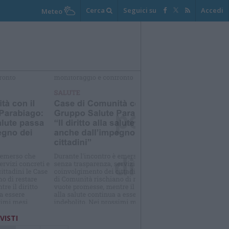
Cerca
Seguici su
Accedi
Meteo
elezioniamo per te
Il meglio di
 VISTI