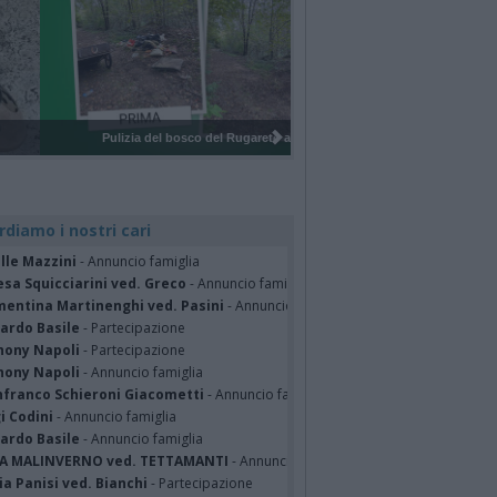
Pulizia del bosco del Rugareto a ...
rdiamo i nostri cari
lle Mazzini
- Annuncio famiglia
sa Squicciarini ved. Greco
- Annuncio famiglia
mentina Martinenghi ved. Pasini
- Annuncio famiglia
cardo Basile
- Partecipazione
hony Napoli
- Partecipazione
hony Napoli
- Annuncio famiglia
nfranco Schieroni Giacometti
- Annuncio famiglia
i Codini
- Annuncio famiglia
cardo Basile
- Annuncio famiglia
A MALINVERNO ved. TETTAMANTI
- Annuncio famiglia
a Panisi ved. Bianchi
- Partecipazione