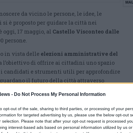
MAU
scere da vicino le persone, le idee, le
i si è proposto per guidare la città nei
 oggi, 17 maggio, al
Castello Visconteo dalle
00 persone.
to in vista delle
elezioni amministrative del
 l’obiettivo di offrire ai cittadini uno spazio
a i candidati e strumenti utili per approfondire
iguardano il futuro della città attraverso
novativo
». spiegano i promotori.
ews -
Do Not Process My Personal Information
artecipazione dei quattro candidati sindaco e
to opt-out of the sale, sharing to third parties, or processing of your per
tante occasione per analizzare e discutere
formation for targeted advertising by us, please use the below opt-out s
me
lavoro, sicurezza, giovani e cultura.
r selection. Please note that after your opt-out request is processed y
eing interest-based ads based on personal information utilized by us or