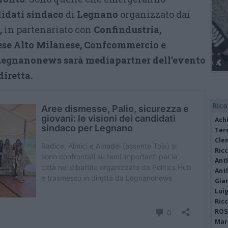
didati sindaco
di
Legnano
organizzato dai
,
in partenariato con
Confindustria,
ese Alto Milanese, Confcommercio e
Legnanonews sarà mediapartner dell’evento
diretta.
Rico
Achi
Tere
Cle
Ric
Ant
Ant
Gia
Luig
Ric
ROS
Mari