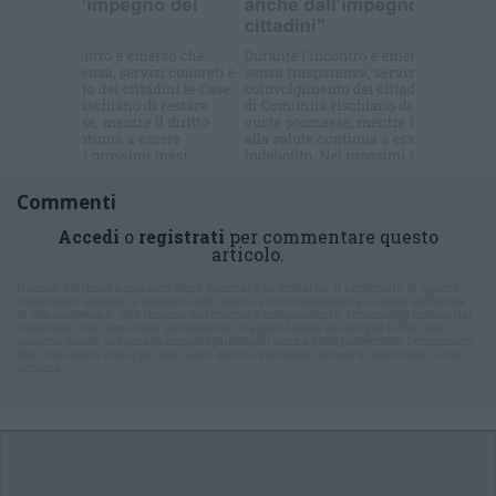
Commenti
Accedi
o
registrati
per commentare questo
articolo.
L'email è richiesta ma non verrà mostrata ai visitatori. Il contenuto di questo
commento esprime il pensiero dell'autore e non rappresenta la linea editoriale
di VareseNews.it, che rimane autonoma e indipendente. I messaggi inclusi nei
commenti non sono testi giornalistici, ma post inviati dai singoli lettori che
possono essere automaticamente pubblicati senza filtro preventivo. I commenti
che includano uno o più link a siti esterni verranno rimossi in automatico dal
sistema.