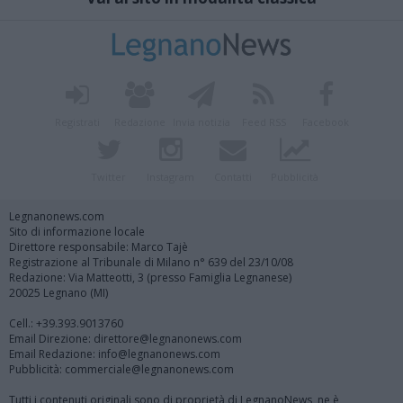
Registrati
Redazione
Invia notizia
Feed RSS
Facebook
Twitter
Instagram
Contatti
Pubblicità
Legnanonews.com
Sito di informazione locale
Direttore responsabile: Marco Tajè
Registrazione al Tribunale di Milano n° 639 del 23/10/08
Redazione: Via Matteotti, 3 (presso Famiglia Legnanese)
20025 Legnano (MI)
Cell.: +39.393.9013760
Email Direzione: direttore@legnanonews.com
Email Redazione: info@legnanonews.com
Pubblicità: commerciale@legnanonews.com
Tutti i contenuti originali sono di proprietà di LegnanoNews, ne è