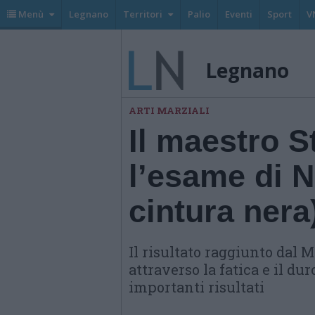
Menù
Legnano
Territori
Palio
Eventi
Sport
V
Legnano
ARTI MARZIALI
Il maestro 
l’esame di N
cintura ner
Il risultato raggiunto dal 
attraverso la fatica e il d
importanti risultati