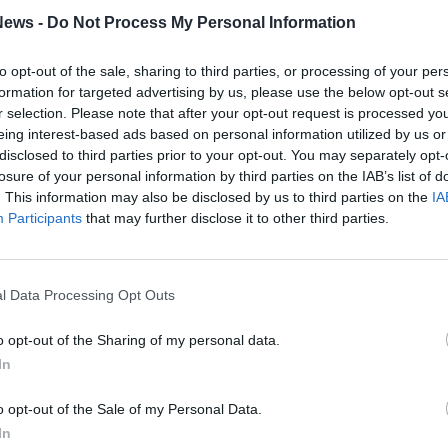
Mari
Legnano e ai suoi cittadini. Rinnoviamo ancora
ews -
Do Not Process My Personal Information
ti al maestro Stefano Enea», commentano i
to opt-out of the sale, sharing to third parties, or processing of your per
formation for targeted advertising by us, please use the below opt-out s
r selection. Please note that after your opt-out request is processed y
eing interest-based ads based on personal information utilized by us or
Tutti gli eventi
disclosed to third parties prior to your opt-out. You may separately opt-
di
agosto
losure of your personal information by third parties on the IAB’s list of
Via Confalonieri, 5
. This information may also be disclosed by us to third parties on the
IA
Castronno
Participants
that may further disclose it to other third parties.
l Data Processing Opt Outs
nanoNews abbiamo a cuore l'informazione del nostro
o opt-out of the Sharing of my personal data.
ssere sempre in prima linea per informarvi in modo
In
o opt-out of the Sale of my Personal Data.
In