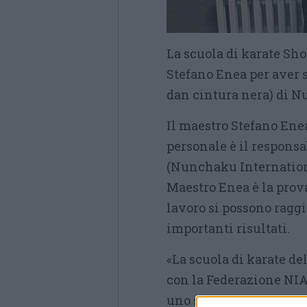
La scuola di karate Sh
Stefano Enea per aver s
dan cintura nera) di 
Il maestro Stefano Ene
personale è il responsa
(Nunchaku Internationa
Maestro Enea è la prova
lavoro si possono ragg
importanti risultati.
«La scuola di karate de
con la Federazione NIA 
uno strumento, un val