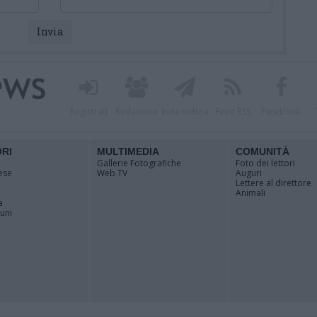
Registrati
Redazione
Invia notizia
Feed RSS
Facebook
ORI
MULTIMEDIA
COMUNITÀ
Gallerie Fotografiche
Foto dei lettori
ese
Web TV
Auguri
Lettere al direttore
Animali
a
muni