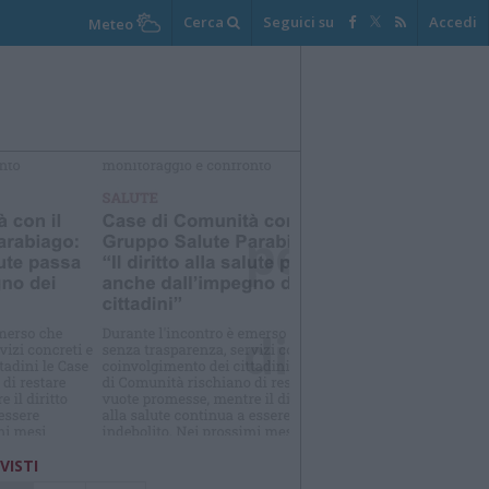
Cerca
Seguici su
Accedi
Meteo
elezioniamo per te
Il meglio di
 VISTI