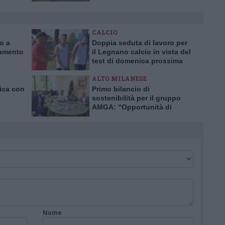
CALCIO
ro a
Doppia seduta di lavoro per
iamento
il Legnano calcio in vista del
test di domenica prossima
ALTO MILANESE
nica con
Primo bilancio di
sostenibilità per il gruppo
AMGA: “Opportunità di
crescita e trasparenza”
Nome