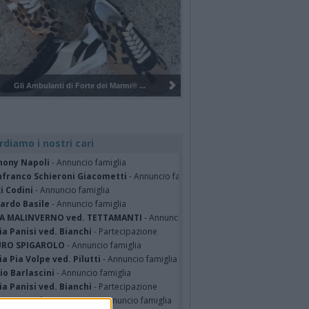
Pulizia del bosco del Rugareto a ...
rdiamo i nostri cari
hony Napoli
- Annuncio famiglia
nfranco Schieroni Giacometti
- Annuncio famiglia
i Codini
- Annuncio famiglia
cardo Basile
- Annuncio famiglia
A MALINVERNO ved. TETTAMANTI
- Annuncio famiglia
a Panisi ved. Bianchi
- Partecipazione
RO SPIGAROLO
- Annuncio famiglia
a Pia Volpe ved. Pilutti
- Annuncio famiglia
io Barlascini
- Annuncio famiglia
a Panisi ved. Bianchi
- Partecipazione
A ORI ved. BUSCAROLI
- Annuncio famiglia