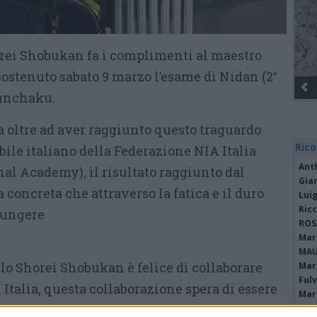
orei Shobukan fa i complimenti al maestro
ostenuto sabato 9 marzo l’esame di Nidan (2°
Gli Ambulanti di Forte dei Marmi® ...
Nunchaku.
a oltre ad aver raggiunto questo traguardo
Rico
bile italiano della Federazione NIA Italia
Ant
l Academy), il risultato raggiunto dal
Gia
 concreta che attraverso la fatica e il duro
Luig
Ric
iungere
ROS
Mari
MAU
llo Shorei Shobukan è felice di collaborare
Mari
Fulv
Italia, questa collaborazione spera di essere
Mari
ore aggiunto, sportivamente parlando da
EMM