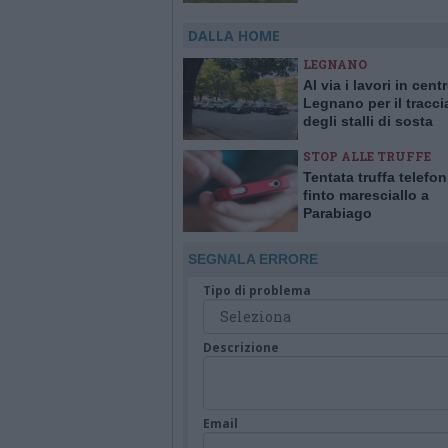
interventi a domicilio
DALLA HOME
LEGNANO
Al via i lavori in cent
Legnano per il tracc
degli stalli di sosta
STOP ALLE TRUFFE
Tentata truffa telefo
finto maresciallo a
Parabiago
SEGNALA ERRORE
Tipo di problema
Descrizione
Email