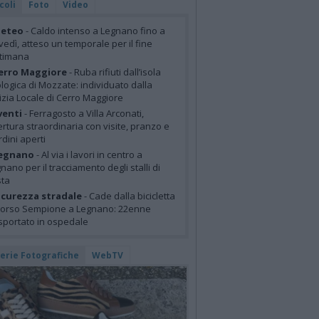
coli
Foto
Video
eteo
- Caldo intenso a Legnano fino a
vedì, atteso un temporale per il fine
ttimana
erro Maggiore
- Ruba rifiuti dall’isola
logica di Mozzate: individuato dalla
izia Locale di Cerro Maggiore
venti
- Ferragosto a Villa Arconati,
rtura straordinaria con visite, pranzo e
rdini aperti
egnano
- Al via i lavori in centro a
nano per il tracciamento degli stalli di
sta
icurezza stradale
- Cade dalla bicicletta
corso Sempione a Legnano: 22enne
sportato in ospedale
lerie Fotografiche
WebTV