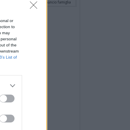
a Panisi ved. Bianchi
- Annuncio famiglia
sonal or
ection to
ou may
 personal
out of the
 downstream
B’s List of