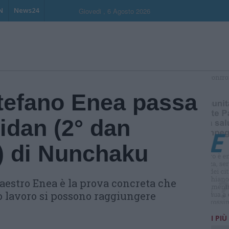
N
News24
Giovedi , 6 Agosto 2026
S
Stefano Enea passa
idan (2° dan
a) di Nunchaku
Maestro Enea è la prova concreta che
uro lavoro si possono raggiungere
I PIÙ