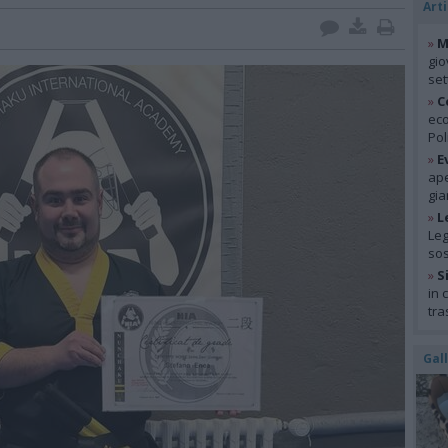
Arti
»
M
gio
se
»
C
eco
Pol
»
E
ape
gia
»
L
Leg
so
»
S
in 
tra
Gal