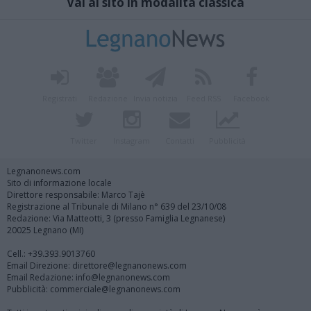
Vai al sito in modalità classica
Registrati
Redazione
Invia notizia
Feed RSS
Facebook
Twitter
Instagram
Contatti
Pubblicità
Legnanonews.com
Sito di informazione locale
Direttore responsabile: Marco Tajè
Registrazione al Tribunale di Milano n° 639 del 23/10/08
Redazione: Via Matteotti, 3 (presso Famiglia Legnanese)
20025 Legnano (MI)
Cell.: +39.393.9013760
Email Direzione: direttore@legnanonews.com
Email Redazione: info@legnanonews.com
Pubblicità: commerciale@legnanonews.com