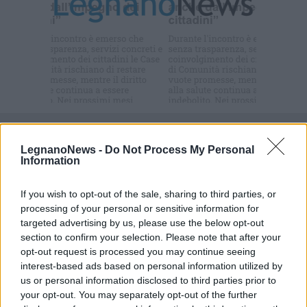
Iscriviti alla
newsletter
Commenti
Accedi
o
registrati
per commentare questo
LegnanoNews -
Do Not Process My Personal
articolo.
Information
L'email è richiesta ma non verrà mostrata ai visitatori. Il contenuto di questo
commento esprime il pensiero dell'autore e non rappresenta la linea editoriale
If you wish to opt-out of the sale, sharing to third parties, or
di VareseNews.it, che rimane autonoma e indipendente. I messaggi inclusi nei
commenti non sono testi giornalistici, ma post inviati dai singoli lettori che
processing of your personal or sensitive information for
possono essere automaticamente pubblicati senza filtro preventivo. I commenti
targeted advertising by us, please use the below opt-out
che includano uno o più link a siti esterni verranno rimossi in automatico dal
sistema.
section to confirm your selection. Please note that after your
opt-out request is processed you may continue seeing
interest-based ads based on personal information utilized by
us or personal information disclosed to third parties prior to
your opt-out. You may separately opt-out of the further