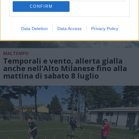
CONFIRM
Data Deletion
Data Access
Privacy Policy
MALTEMPO
Temporali e vento, allerta gialla
anche nell’Alto Milanese fino alla
mattina di sabato 8 luglio