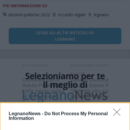
PIÙ INFORMAZIONI SU
elezioni politiche 2022
riccardo olgiati
legnano
LEGGI GLI ALTRI ARTICOLI DI
LEGNANO
Selezioniamo per te
Il meglio di
Iscriviti alla
LegnanoNews -
Do Not Process My Personal
Information
newsletter