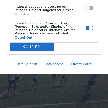
I want to opt-out of processing my
Personal Data for Targeted Advertising.
Opted In
I want to opt-out of Collection, Use,
Retention, Sale, and/or Sharing of my
Personal Data that Is Unrelated with the
ALTRE NOTIZIE DI LEGNANO
Purposes for which it was collected.
Opted Out
CONFIRM
Data Deletion
Data Access
Privacy Policy