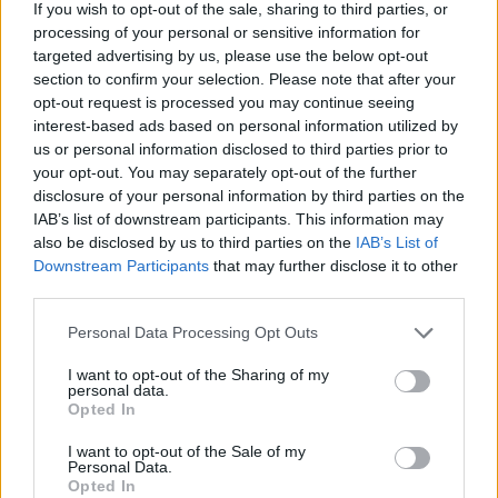
If you wish to opt-out of the sale, sharing to third parties, or
processing of your personal or sensitive information for
targeted advertising by us, please use the below opt-out
Commenti
section to confirm your selection. Please note that after your
Accedi
o
registrati
per commentare questo
opt-out request is processed you may continue seeing
articolo.
interest-based ads based on personal information utilized by
us or personal information disclosed to third parties prior to
L'email è richiesta ma non verrà mostrata ai visitatori. Il contenuto di questo
commento esprime il pensiero dell'autore e non rappresenta la linea editoriale
your opt-out. You may separately opt-out of the further
di VareseNews.it, che rimane autonoma e indipendente. I messaggi inclusi nei
disclosure of your personal information by third parties on the
commenti non sono testi giornalistici, ma post inviati dai singoli lettori che
possono essere automaticamente pubblicati senza filtro preventivo. I commenti
IAB’s list of downstream participants. This information may
che includano uno o più link a siti esterni verranno rimossi in automatico dal
sistema.
also be disclosed by us to third parties on the
IAB’s List of
Downstream Participants
that may further disclose it to other
third parties.
Personal Data Processing Opt Outs
I want to opt-out of the Sharing of my
personal data.
Opted In
I want to opt-out of the Sale of my
Personal Data.
Opted In