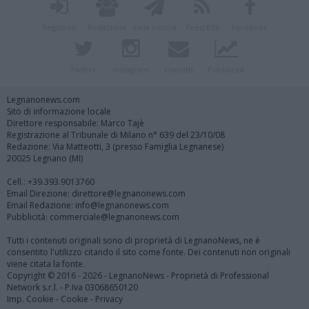
Registrati
Redazione
Invia notizia
Feed RSS
Facebook
Twitter
Instagram
Contatti
Pubblicità
Legnanonews.com
Sito di informazione locale
Direttore responsabile: Marco Tajè
Registrazione al Tribunale di Milano n° 639 del 23/10/08
Redazione: Via Matteotti, 3 (presso Famiglia Legnanese)
20025 Legnano (MI)
Cell.: +39.393.9013760
Email Direzione: direttore@legnanonews.com
Email Redazione: info@legnanonews.com
Pubblicità: commerciale@legnanonews.com
Tutti i contenuti originali sono di proprietà di LegnanoNews, ne è
consentito l'utilizzo citando il sito come fonte. Dei contenuti non originali
viene citata la fonte.
Copyright © 2016 - 2026 - LegnanoNews - Proprietà di Professional
Network s.r.l. - P.Iva 03068650120
Imp. Cookie
-
Cookie
-
Privacy