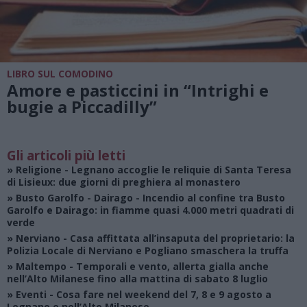
LIBRO SUL COMODINO
Amore e pasticcini in “Intrighi e
bugie a Piccadilly”
Gli articoli più letti
»
Religione
- Legnano accoglie le reliquie di Santa Teresa
di Lisieux: due giorni di preghiera al monastero
»
Busto Garolfo - Dairago
- Incendio al confine tra Busto
Garolfo e Dairago: in fiamme quasi 4.000 metri quadrati di
verde
»
Nerviano
- Casa affittata all’insaputa del proprietario: la
Polizia Locale di Nerviano e Pogliano smaschera la truffa
»
Maltempo
- Temporali e vento, allerta gialla anche
nell’Alto Milanese fino alla mattina di sabato 8 luglio
»
Eventi
- Cosa fare nel weekend del 7, 8 e 9 agosto a
Legnano e nell’Alto Milanese