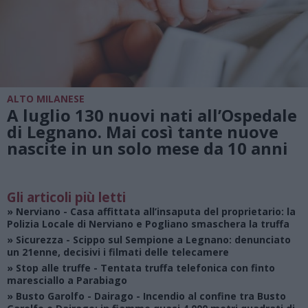
ALTO MILANESE
A luglio 130 nuovi nati all’Ospedale
di Legnano. Mai così tante nuove
nascite in un solo mese da 10 anni
Gli articoli più letti
»
Nerviano
- Casa affittata all’insaputa del proprietario: la
Polizia Locale di Nerviano e Pogliano smaschera la truffa
»
Sicurezza
- Scippo sul Sempione a Legnano: denunciato
un 21enne, decisivi i filmati delle telecamere
»
Stop alle truffe
- Tentata truffa telefonica con finto
maresciallo a Parabiago
»
Busto Garolfo - Dairago
- Incendio al confine tra Busto