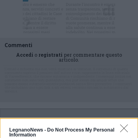
Commenti
Accedi
o
registrati
per commentare questo
articolo.
L'email è richiesta ma non verrà mostrata ai visitatori. Il contenuto di questo
commento esprime il pensiero dell'autore e non rappresenta la linea editoriale
di VareseNews.it, che rimane autonoma e indipendente. I messaggi inclusi nei
commenti non sono testi giornalistici, ma post inviati dai singoli lettori che
possono essere automaticamente pubblicati senza filtro preventivo. I commenti
che includano uno o più link a siti esterni verranno rimossi in automatico dal
sistema.
LegnanoNews -
Do Not Process My Personal
Information