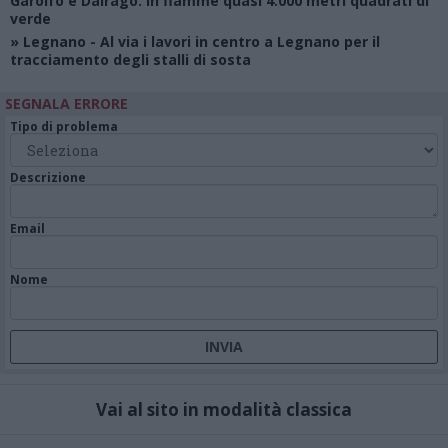
Garolfo e Dairago: in fiamme quasi 4.000 metri quadrati di
verde
»
Legnano
- Al via i lavori in centro a Legnano per il
tracciamento degli stalli di sosta
SEGNALA ERRORE
Tipo di problema
Descrizione
Email
Nome
Vai al sito in modalità classica