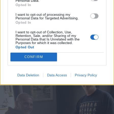
Personal Data.
Opted In
I want to opt-out of processing my
Personal Data for Targeted Advertising.
Opted In
I want to opt-out of Collection, Use,
CALCIO
Retention, Sale, and/or Sharing of my
Anche un inedito “derby” con la
Personal Data that Is Unrelated with the
Purposes for which it was collected.
Virtus Cantalupo per il Legnano
Opted Out
Women
CONFIRM
Data Deletion
Data Access
Privacy Policy