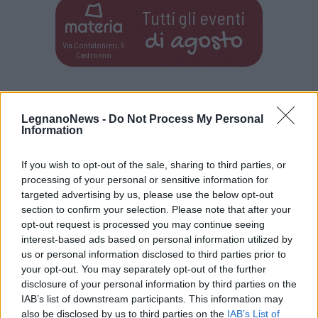
Tutti gli eventi
di
agosto
Via Confalonieri, 5
Castronno
Redazione
info@legnanonews.com
LegnanoNews -
Do Not Process My Personal
Information
Noi della redazione di LegnanoNews abbiamo a cuore
l'informazione del nostro territorio e cerchiamo di essere
If you wish to opt-out of the sale, sharing to third parties, or
sempre in prima linea per informarvi in modo puntuale.
processing of your personal or sensitive information for
targeted advertising by us, please use the below opt-out
LEGGI ANCHE
section to confirm your selection. Please note that after your
opt-out request is processed you may continue seeing
FIUME OLONA
Il Legnanese fa squadra per tutelare il
fiume Olona
interest-based ads based on personal information utilized by
us or personal information disclosed to third parties prior to
PIÙ INFORMAZIONI SU
your opt-out. You may separately opt-out of the further
disclosure of your personal information by third parties on the
fiume olona
movimento dei cittadini
franco brumana
IAB’s list of downstream participants. This information may
legnano
also be disclosed by us to third parties on the
IAB’s List of