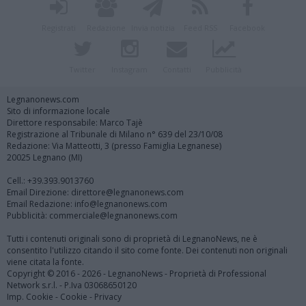
Registrati
Redazione
Invia notizia
Feed RSS
Facebook
Twitter
Instagram
Contatti
Pubblicità
Legnanonews.com
Sito di informazione locale
Direttore responsabile: Marco Tajè
Registrazione al Tribunale di Milano n° 639 del 23/10/08
Redazione: Via Matteotti, 3 (presso Famiglia Legnanese)
20025 Legnano (MI)
Cell.: +39.393.9013760
Email Direzione: direttore@legnanonews.com
Email Redazione: info@legnanonews.com
Pubblicità: commerciale@legnanonews.com
Tutti i contenuti originali sono di proprietà di LegnanoNews, ne è
consentito l'utilizzo citando il sito come fonte. Dei contenuti non originali
viene citata la fonte.
Copyright © 2016 - 2026 - LegnanoNews - Proprietà di Professional
Network s.r.l. - P.Iva 03068650120
Imp. Cookie
-
Cookie
-
Privacy